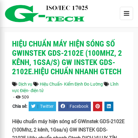
HIỆU CHUẨN MÁY HIỆN SÓNG SỐ
GWINSTEK GDS-2102E (100MHZ, 2
KÊNH, 1GSA/S) GW INSTEK GDS-
2102E.HIỆU CHUẨN NHANH GTECH
Dịch vụ
Hiệu Chuẩn- Kiểm Định Đo Lường
Lĩnh
vực Điện- điện tử
-
509
Chia sẻ:
|
Twitter
|
Facebook
Hiệu chuẩn máy hiện sóng số GWinstek GDS-2102E
(100Mhz, 2 kênh, 1Gsa/s) GW INSTEK GDS-