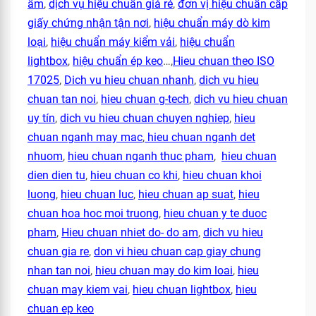
ẩm
,
dịch vụ hiệu chuẩn giá rẻ
,
đơn vị hiệu chuẩn cấp
giấy chứng nhận tận nơi
,
hiệu chuẩn máy dò kim
loại
,
hiệu chuẩn máy kiểm vải
,
hiệu chuẩn
lightbox
,
hiệu chuẩn ép keo
…,
Hieu chuan theo ISO
17025
,
Dich vu hieu chuan nhanh
,
dich vu hieu
chuan tan noi
,
hieu chuan g-tech
,
dich vu hieu chuan
uy tín
,
dich vu hieu chuan chuyen nghiep
,
hieu
chuan nganh may mac
,
hieu chuan nganh det
nhuom
,
hieu chuan nganh thuc pham
,
hieu chuan
dien dien tu
,
hieu chuan co khi
,
hieu chuan khoi
luong
,
hieu chuan luc
,
hieu chuan ap suat
,
hieu
chuan hoa hoc moi truong
,
hieu chuan y te duoc
pham
,
Hieu chuan nhiet do- do am
,
dich vu hieu
chuan gia re
,
don vi hieu chuan cap giay chung
nhan tan noi
,
hieu chuan may do kim loai
,
hieu
chuan may kiem vai
,
hieu chuan lightbox
,
hieu
chuan ep keo