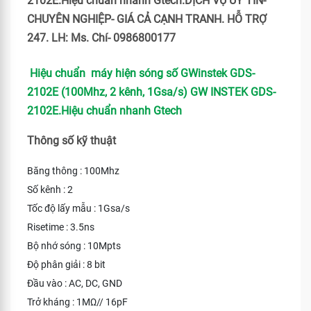
2102E.Hiệu chuẩn nhanh Gtech.DỊCH VỤ UY TÍN-
CHUYÊN NGHIỆP- GIÁ CẢ CẠNH TRANH. HỖ TRỢ
247. LH: Ms. Chí- 0986800177
Hiệu chuẩn máy hiện sóng số GWinstek GDS-
2102E (100Mhz, 2 kênh, 1Gsa/s) GW INSTEK GDS-
2102E.Hiệu chuẩn nhanh Gtech
Thông số kỹ thuật
Băng thông : 100Mhz
Số kênh : 2
Tốc độ lấy mẫu : 1Gsa/s
Risetime : 3.5ns
Bộ nhớ sóng : 10Mpts
Độ phân giải : 8 bit
Đầu vào : AC, DC, GND
Trở kháng : 1MΩ// 16pF