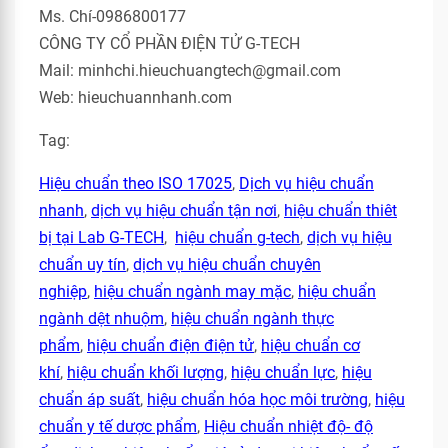
Ms. Chí-0986800177
CÔNG TY CỔ PHẦN ĐIỆN TỬ G-TECH
Mail: minhchi.hieuchuangtech@gmail.com
Web: hieuchuannhanh.com
Tag:
Hiệu chuẩn theo ISO 17025
,
Dịch vụ hiệu chuẩn
nhanh
,
dịch vụ hiệu chuẩn tận nơi
,
hiệu chuẩn thiêt
bị tại Lab G-TECH
,
hiệu chuẩn g-tech
,
dịch vụ hiệu
chuẩn uy tín
,
dịch vụ hiệu chuẩn chuyên
nghiệp
,
hiệu chuẩn ngành may mặc
,
hiệu chuẩn
ngành dệt nhuộm
,
hiệu chuẩn ngành thực
phẩm
,
hiệu chuẩn điện điện tử
,
hiệu chuẩn cơ
khí
,
hiệu chuẩn khối lượng
,
hiệu chuẩn lực
,
hiệu
chuẩn áp suất
,
hiệu chuẩn hóa học môi trường
,
hiệu
chuẩn y tế dược phẩm
,
Hiệu chuẩn nhiệt độ- độ