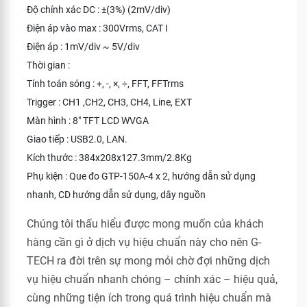
Độ chính xác DC : ±(3%) (2mV/div)
Điện áp vào max : 300Vrms, CAT I
Điện áp : 1mV/div ~ 5V/div
Thời gian :
Tính toán sóng : +, -, ×, ÷, FFT, FFTrms
Trigger : CH1 ,CH2, CH3, CH4, Line, EXT
Màn hình : 8" TFT LCD WVGA
Giao tiếp : USB2.0, LAN.
Kích thước : 384x208x127.3mm/2.8Kg
Phụ kiện : Que đo GTP-150A-4 x 2, hướng dẫn sử dụng
nhanh, CD hướng dẫn sử dụng, dây nguồn
Chúng tôi thấu hiểu được mong muốn của khách
hàng cần gì ở dịch vụ hiệu chuẩn này cho nên G-
TECH ra đời trên sự mong mỏi chờ đợi những dịch
vụ hiệu chuẩn nhanh chóng – chính xác – hiệu quả,
cùng những tiện ích trong quá trình hiệu chuẩn mà