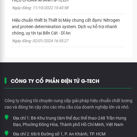
HIỆU CHUẨN NHANH G-TECH
Ngày đăng: 11/10/2022 15:43:58
Hiệu chuẩn thiết bị Thiết bị Máy chưng cất đạm/ Nitrogen
and protein determination system. Dịch vụ hỗ trợ nhanh
chóng, uy tín tại Bến Cát - Dĩ An
Ngày đăng: 02/01/2024 16:55:27
CÔNG TY CỔ PHẦN ĐIỆN TỬ G-TECH
Công ty chúng tôi chuyên cung cấp giải pháp hiệu chuẩn chất lượng
cao và đáng tin cậy cho các nhu cầu của doanh nghiệp lớn và nhỏ.
Địa chỉ 1:
B6-Khu trung tâm thể dục thể thao-248 Trần Hưng
Đạo, Phường Đông Hòa, Thành phố Hồ Chí Minh, Việt Nam
Địa chỉ 2:
68/6 Đường số 1, P. An Khánh, TP. HCM