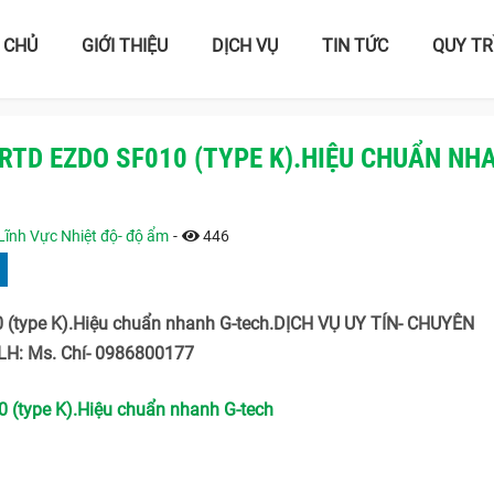
 CHỦ
GIỚI THIỆU
DỊCH VỤ
TIN TỨC
QUY TR
 RTD EZDO SF010 (TYPE K).HIỆU CHUẨN NH
Lĩnh Vực Nhiệt độ- độ ẩm
-
446
 (type K).Hiệu chuẩn nhanh G-tech.DỊCH VỤ UY TÍN- CHUYÊN
H: Ms. Chí- 0986800177
 (type K).Hiệu chuẩn nhanh G-tech