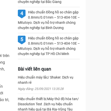
chuyên nghiệp tại Bắc Giang
Hiệu chuẩn Đồng hồ so chân gập
4
0.8mm/0.01mm – 513-404-10E –
Mitutoyo. Dịch vụ hỗ trợ nhanh chóng
chuyên nghiệp tại Bình Dương
Hiệu chuẩn Đồng hồ so chân gập
5
0.8mm/0.01mm – 513-404-10E –
Mitutoyo. Dịch vụ hỗ trợ nhanh chóng
chuyên nghiệp tại TP Hồ Chí Minh
i trên
ong
Bài viết liên quan
nh,
Hiệu chuẩn máy lắc/ Shaker. Dịch vụ
nhanh rẻ
ấn
Ngày đăng: 25/09/2021 13:35:28
ới
Hiệu chuẩn thiết bị Máy thử độ hòa tan/
o trì,
Dissolution Test .Dịch vụ hiệu chuẩn
nhanh hiệu quả tại Bà Rịa-Vũng Tàu