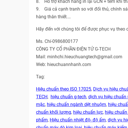
8. Hỗ trợ khách hàng in lại GCN + tem khi th
9. Giá cả cạnh tranh so với đối thủ, chính s
hàng thân thiết.…
Hãy đến với chúng tôi để được phục vụ theo 
Ms. Chí-0986800177
CÔNG TY CỔ PHẦN ĐIỆN TỬ G-TECH
Mail: minhchi.hieuchuangtech@gmail.com
Web: hieuchuannhanh.com
Tag:
Hiệu chuẩn theo ISO 17025
,
Dịch vụ hiệu ch
TECH
,
hiệu chuẩn g-tech
,
dịch vụ hiệu chuẩn 
mặc
,
hiệu chuẩn ngành dệt nhuộm
,
hiệu chu
chuẩn khối lượng
,
hiệu chuẩn lực
,
hiệu chuẩn
phẩm
,
Hiệu chuẩn nhiệt độ- độ ẩm
,
dịch vụ hi
chuẩn máy dò kim loại
,
hiệu chuẩn máy kiểm 