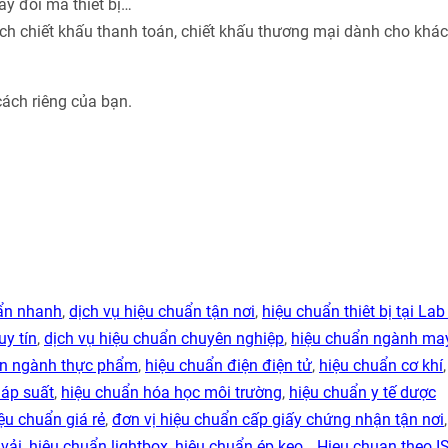
ay đổi mã thiết bị…
ách chiết khấu thanh toán, chiết khấu thương mại dành cho khá
cách riêng của bạn.
uẩn nhanh
,
dịch vụ hiệu chuẩn tận nơi
,
hiệu chuẩn thiêt bị tại Lab
uy tín
,
dịch vụ hiệu chuẩn chuyên nghiệp
,
hiệu chuẩn ngành ma
ẩn ngành thực phẩm
,
hiệu chuẩn điện điện tử
,
hiệu chuẩn cơ khí
 áp suất
,
hiệu chuẩn hóa học môi trường
,
hiệu chuẩn y tế dược
ệu chuẩn giá rẻ
,
đơn vị hiệu chuẩn cấp giấy chứng nhận tận nơi
vải
,
hiệu chuẩn lightbox
,
hiệu chuẩn ép keo
…,
Hieu chuan theo I