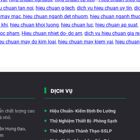
u chuan tan noi
,
hieu chuan g-tech
,
dich vu hieu chuan uy tín
,
di
h may mac
,
hieu chuan nganh det nhuom
,
hieu chuan nganh thu
 khi
,
hieu chuan khoi luong
,
hieu chuan luc
,
hieu chuan ap suat
,
duoc pham
,
Hieu chuan nhiet do- do am
,
dich vu hieu chuan gia re
eu chuan may do kim loai
,
hieu chuan may kiem vai
,
hieu chuan
DỊCH VỤ
ẩn chất lượng cao
Hiệu Chuẩn- Kiểm Định Đo Lường
à nhỏ.
Thử Nghiệm Thiết Bị- Phòng Sạch
rần Hưng Đạo,
Thử Nghiệm Thành Thạo-SSLP
am