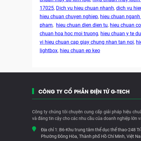
17025
,
Dich vu hieu chuan nhanh
,
dich vu hie
hieu chuan chuyen nghiep
,
hieu chuan ngan
pham
,
hieu chuan dien dien tu
,
hieu chuan co
chuan hoa hoc moi truong
,
hieu chuan y te 
vi hieu chuan cap giay chung nhan tan noi
,
hi
lightbox
,
hieu chuan ep keo
CÔNG TY CỔ PHẦN ĐIỆN TỬ G-TECH
Công ty chúng tôi chuyên cung cấp giải pháp hiệu chu
và đáng tin cậy cho các nhu cầu của doanh nghiệp lớn v
Địa chỉ 1:
B6-Khu trung tâm thể dục thể thao-248 T
Phường Đông Hòa, Thành phố Hồ Chí Minh, Việt N