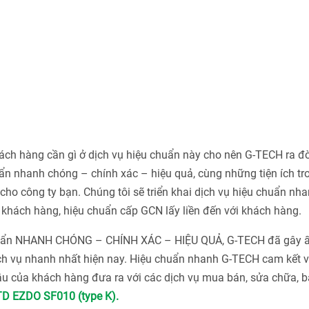
h hàng cần gì ở dịch vụ hiệu chuẩn này cho nên G-TECH ra đờ
n nhanh chóng – chính xác – hiệu quả, cùng những tiện ích tr
ho công ty bạn. Chúng tôi sẽ triển khai dịch vụ hiệu chuẩn nha
khách hàng, hiệu chuẩn cấp GCN lấy liền đến với khách hàng.
chuẩn NHANH CHÓNG – CHÍNH XÁC – HIỆU QUẢ, G-TECH đã gây 
ch vụ nhanh nhất hiện nay. Hiệu chuẩn nhanh G-TECH cam kết v
u của khách hàng đưa ra với các dịch vụ mua bán, sửa chữa, bả
TD EZDO SF010 (type K).