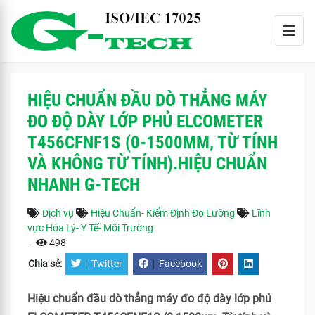
HIỆU CHUẨN ĐẦU DÒ THẲNG MÁY
ĐO ĐỘ DÀY LỚP PHỦ ELCOMETER
T456CFNF1S (0-1500ΜM, TỪ TÍNH
VÀ KHÔNG TỪ TÍNH).HIỆU CHUẨN
NHANH G-TECH
Dịch vụ
Hiệu Chuẩn- Kiểm Định Đo Lường
Lĩnh
vực Hóa Lý- Y Tế- Môi Trường
-
498
Chia sẻ:
|
Twitter
|
Facebook
Hiệu chuẩn đầu dò thẳng máy đo độ dày lớp phủ