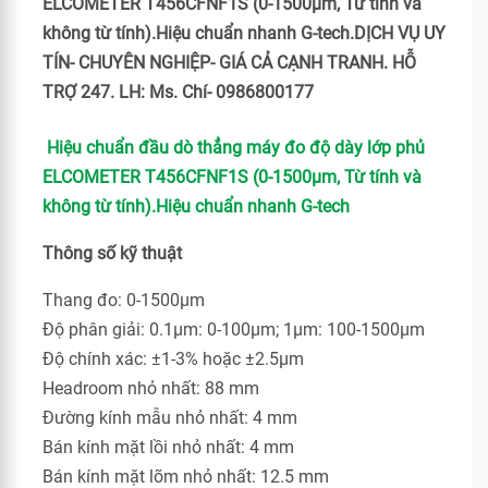
ELCOMETER T456CFNF1S (0-1500μm, Từ tính và
không từ tính).Hiệu chuẩn nhanh G-tech.DỊCH VỤ UY
TÍN- CHUYÊN NGHIỆP- GIÁ CẢ CẠNH TRANH. HỖ
TRỢ 247. LH: Ms. Chí- 0986800177
Hiệu chuẩn đầu dò thẳng máy đo độ dày lớp phủ
ELCOMETER T456CFNF1S (0-1500μm, Từ tính và
không từ tính).Hiệu chuẩn nhanh G-tech
Thông số kỹ thuật
Thang đo: 0-1500μm
Độ phân giải: 0.1μm: 0-100μm; 1μm: 100-1500μm
Độ chính xác: ±1-3% hoặc ±2.5μm
Headroom nhỏ nhất: 88 mm
Đường kính mẫu nhỏ nhất: 4 mm
Bán kính mặt lồi nhỏ nhất: 4 mm
Bán kính mặt lõm nhỏ nhất: 12.5 mm