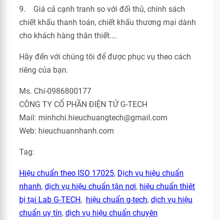
9. Giá cả cạnh tranh so với đối thủ, chính sách
chiết khấu thanh toán, chiết khấu thương mại dành
cho khách hàng thân thiết.…
Hãy đến với chúng tôi để được phục vụ theo cách
riêng của bạn.
Ms. Chí-0986800177
CÔNG TY CỔ PHẦN ĐIỆN TỬ G-TECH
Mail: minhchi.hieuchuangtech@gmail.com
Web: hieuchuannhanh.com
Tag:
Hiệu chuẩn theo ISO 17025
,
Dịch vụ hiệu chuẩn
nhanh
,
dịch vụ hiệu chuẩn tận nơi
,
hiệu chuẩn thiêt
bị tại Lab G-TECH
,
hiệu chuẩn g-tech
,
dịch vụ hiệu
chuẩn uy tín
,
dịch vụ hiệu chuẩn chuyên