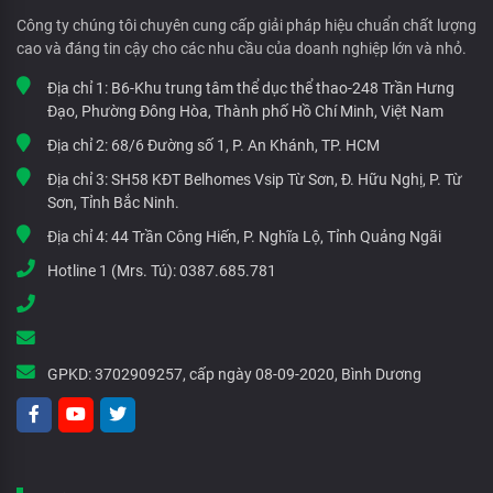
Công ty chúng tôi chuyên cung cấp giải pháp hiệu chuẩn chất lượng
cao và đáng tin cậy cho các nhu cầu của doanh nghiệp lớn và nhỏ.
Địa chỉ 1:
B6-Khu trung tâm thể dục thể thao-248 Trần Hưng
Đạo, Phường Đông Hòa, Thành phố Hồ Chí Minh, Việt Nam
Địa chỉ 2:
68/6 Đường số 1, P. An Khánh, TP. HCM
Địa chỉ 3:
SH58 KĐT Belhomes Vsip Từ Sơn, Đ. Hữu Nghị, P. Từ
Sơn, Tỉnh Bắc Ninh.
Địa chỉ 4:
44 Trần Công Hiến, P. Nghĩa Lộ, Tỉnh Quảng Ngãi
Hotline 1 (Mrs. Tú):
0387.685.781
GPKD:
3702909257, cấp ngày 08-09-2020, Bình Dương