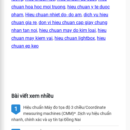
chuan hoa hoc moi truong
,
hieu chuan y te duoc
pham
,
Hieu chuan nhiet do- do am
,
dich vu hieu
chuan gia re
,
don vi hieu chuan cap giay chung
nhan tan noi
,
hieu chuan may do kim loai
,
hieu
chuan may kiem vai
,
hieu chuan lightbox
,
hieu
chuan ep keo
Bài viết xem nhiều
Hiệu chuẩn Máy đo tọa độ 3 chiều/Coordinate
1
measuring machines (CMM)* .Dịch vụ hiệu chuẩn
nhanh, chính xác và uy tín tại Đồng Nai