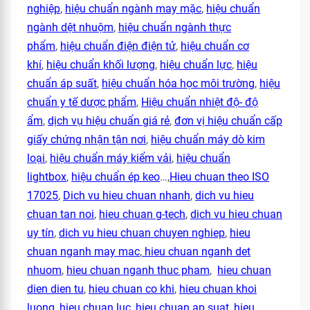
nghiệp
,
hiệu chuẩn ngành may mặc
,
hiệu chuẩn
ngành dệt nhuộm
,
hiệu chuẩn ngành thực
phẩm
,
hiệu chuẩn điện điện tử
,
hiệu chuẩn cơ
khí
,
hiệu chuẩn khối lượng
,
hiệu chuẩn lực
,
hiệu
chuẩn áp suất
,
hiệu chuẩn hóa học môi trường
,
hiệu
chuẩn y tế dược phẩm
,
Hiệu chuẩn nhiệt độ- độ
ẩm
,
dịch vụ hiệu chuẩn giá rẻ
,
đơn vị hiệu chuẩn cấp
giấy chứng nhận tận nơi
,
hiệu chuẩn máy dò kim
loại
,
hiệu chuẩn máy kiểm vải
,
hiệu chuẩn
lightbox
,
hiệu chuẩn ép keo
…,
Hieu chuan theo ISO
17025
,
Dich vu hieu chuan nhanh
,
dich vu hieu
chuan tan noi
,
hieu chuan g-tech
,
dich vu hieu chuan
uy tín
,
dich vu hieu chuan chuyen nghiep
,
hieu
chuan nganh may mac
,
hieu chuan nganh det
nhuom
,
hieu chuan nganh thuc pham
,
hieu chuan
dien dien tu
,
hieu chuan co khi
,
hieu chuan khoi
luong
,
hieu chuan luc
,
hieu chuan ap suat
,
hieu