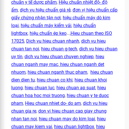
chuẩn y tế dược phẩm
,
Hiệu chuẩn nhiệt độ- độ
ẩm
,
dịch vụ hiệu chuẩn giá rẻ
,
đơn vị hiệu chuẩn cấp
giấy chứng nhận tận nơi
,
hiệu chuẩn máy dò kim
loại
,
hiệu chuẩn máy kiểm vải
,
hiệu chuẩn
lightbox
,
hiệu chuẩn ép keo
…,
Hieu chuan theo ISO
17025
,
Dich vu hieu chuan nhanh
,
dich vu hieu
chuan tan noi
,
hieu chuan g-tech
,
dich vu hieu chuan
uy tín
,
dich vu hieu chuan chuyen nghiep
,
hieu
chuan nganh may mac
,
hieu chuan nganh det
nhuom
,
hieu chuan nganh thuc pham
,
hieu chuan
dien dien tu
,
hieu chuan co khi
,
hieu chuan khoi
luong
,
hieu chuan luc
,
hieu chuan ap suat
,
hieu
chuan hoa hoc moi truong
,
hieu chuan y te duoc
pham
,
Hieu chuan nhiet do- do am
,
dich vu hieu
chuan gia re
,
don vi hieu chuan cap giay chung
nhan tan noi
,
hieu chuan may do kim loai
,
hieu
chuan may kiem vai
,
hieu chuan lightbox
,
hieu