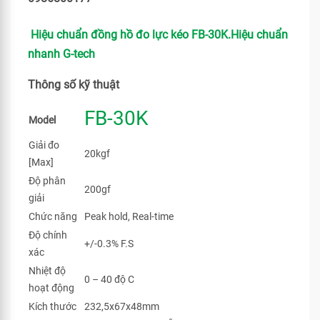
Hiệu chuẩn đồng hồ đo lực kéo FB-30K.Hiệu chuẩn
nhanh G-tech
Thông số kỹ thuật
FB-30K
Model
Giải đo
20kgf
[Max]
Độ phân
200gf
giải
Chức năng
Peak hold, Real-time
Độ chính
+/-0.3% F.S
xác
Nhiệt độ
0 – 40 độ C
hoạt động
Kích thước
232,5x67x48mm