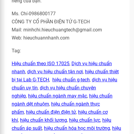
riêng của bạn.
Ms. Chí-0986800177
CÔNG TY CỔ PHẦN ĐIỆN TỬ G-TECH
Mail: minhchi.hieuchuangtech@gmail.com
Web: hieuchuannhanh.com
Tag:
Hiệu chuẩn theo ISO 17025
,
Dịch vụ hiệu chuẩn
nhanh
,
dịch vụ hiệu chuẩn tận nơi
,
hiệu chuẩn thiêt
bị tại Lab G-TECH
,
hiệu chuẩn g-tech
,
dịch vụ hiệu
chuẩn uy tín
,
dịch vụ hiệu chuẩn chuyên
nghiệp
,
hiệu chuẩn ngành may mặc
,
hiệu chuẩn
ngành dệt nhuộm
,
hiệu chuẩn ngành thực
phẩm
,
hiệu chuẩn điện điện tử
,
hiệu chuẩn cơ
khí
,
hiệu chuẩn khối lượng
,
hiệu chuẩn lực
,
hiệu
chuẩn áp suất
,
hiệu chuẩn hóa học môi trường
,
hiệu