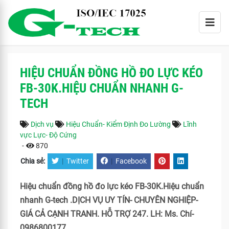
HIỆU CHUẨN ĐỒNG HỒ ĐO LỰC KÉO
FB-30K.HIỆU CHUẨN NHANH G-
TECH
Dịch vụ
Hiệu Chuẩn- Kiểm Định Đo Lường
Lĩnh
vực Lực- Độ Cứng
-
870
Chia sẻ:
|
Twitter
|
Facebook
Hiệu chuẩn đồng hồ đo lực kéo FB-30K.Hiệu chuẩn
nhanh G-tech .DỊCH VỤ UY TÍN- CHUYÊN NGHIỆP-
GIÁ CẢ CẠNH TRANH. HỖ TRỢ 247. LH: Ms. Chí-
0986800177