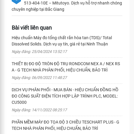
513-404-10E – Mitutoyo. Dịch vụ hỗ trợ nhanh chóng
chuyên nghiệp tại Bắc Giang
Bài viết liên quan
Hiệu chuẩn Máy đo tổng chất rắn hòa tan (TDS)/ Total
Dissolved Solids. Dịch vụ uy tín, giá rẻ tại Ninh Thuận
Ngày đăng: 25/04/2024 13:52:17
THIẾT BỊ ĐO ĐỘ TRÒN ĐỘ TRỤ RONDCOM NEX Α / NEX RS
Α - G TECH NHÀ PHÂN PHỐI, HIỆU CHUẨN, BẢO TRÌ
Ngày đăng: 06/09/2022 11:48:27
DỊCH VỤ PHÂN PHỐI - MUA BÁN - HIỆU CHUẨN ĐỒNG HỒ
ĐO CÔNG SUẤT ĐIỆN TÍCH HỢP LẬP TRÌNH PLC, MODEL:
CU5000
Ngày đăng: 14/11/2022 08:25:17
PHẦN MỀM MÁY ĐO TỌA ĐỘ 3 CHIỀU TESCHART PLUS - G
TECH NHÀ PHÂN PHỐI, HIỆU CHUẨN, BẢO TRÌ