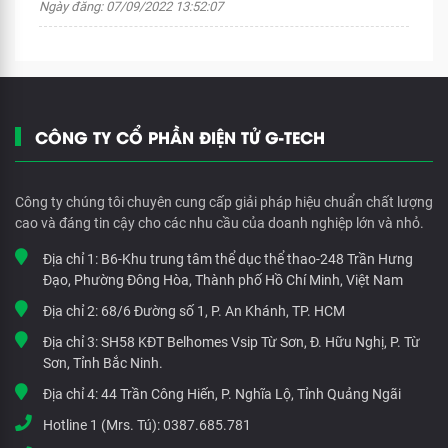
Ngày đăng: 07/09/2022 13:52:07
CÔNG TY CỔ PHẦN ĐIỆN TỬ G-TECH
Công ty chúng tôi chuyên cung cấp giải pháp hiệu chuẩn chất lượng
cao và đáng tin cậy cho các nhu cầu của doanh nghiệp lớn và nhỏ.
Địa chỉ 1:
B6-Khu trung tâm thể dục thể thao-248 Trần Hưng
Đạo, Phường Đông Hòa, Thành phố Hồ Chí Minh, Việt Nam
Địa chỉ 2:
68/6 Đường số 1, P. An Khánh, TP. HCM
Địa chỉ 3:
SH58 KĐT Belhomes Vsip Từ Sơn, Đ. Hữu Nghị, P. Từ
Sơn, Tỉnh Bắc Ninh.
Địa chỉ 4:
44 Trần Công Hiến, P. Nghĩa Lộ, Tỉnh Quảng Ngãi
Hotline 1 (Mrs. Tú):
0387.685.781