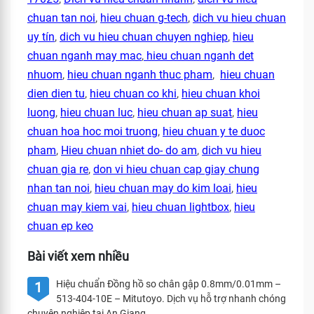
chuan tan noi
,
hieu chuan g-tech
,
dich vu hieu chuan
uy tín
,
dich vu hieu chuan chuyen nghiep
,
hieu
chuan nganh may mac
,
hieu chuan nganh det
nhuom
,
hieu chuan nganh thuc pham
,
hieu chuan
dien dien tu
,
hieu chuan co khi
,
hieu chuan khoi
luong
,
hieu chuan luc
,
hieu chuan ap suat
,
hieu
chuan hoa hoc moi truong
,
hieu chuan y te duoc
pham
,
Hieu chuan nhiet do- do am
,
dich vu hieu
chuan gia re
,
don vi hieu chuan cap giay chung
nhan tan noi
,
hieu chuan may do kim loai
,
hieu
chuan may kiem vai
,
hieu chuan lightbox
,
hieu
chuan ep keo
Bài viết xem nhiều
Hiệu chuẩn Đồng hồ so chân gập 0.8mm/0.01mm –
1
513-404-10E – Mitutoyo. Dịch vụ hỗ trợ nhanh chóng
chuyên nghiệp tại An Giang