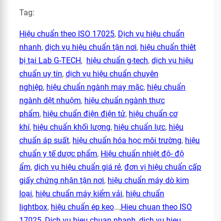
Tag:
Hiệu chuẩn theo ISO 17025
,
Dịch vụ hiệu chuẩn
nhanh
,
dịch vụ hiệu chuẩn tận nơi
,
hiệu chuẩn thiêt
bị tại Lab G-TECH
,
hiệu chuẩn g-tech
,
dịch vụ hiệu
chuẩn uy tín
,
dịch vụ hiệu chuẩn chuyên
nghiệp
,
hiệu chuẩn ngành may mặc
,
hiệu chuẩn
ngành dệt nhuộm
,
hiệu chuẩn ngành thực
phẩm
,
hiệu chuẩn điện điện tử
,
hiệu chuẩn cơ
khí
,
hiệu chuẩn khối lượng
,
hiệu chuẩn lực
,
hiệu
chuẩn áp suất
,
hiệu chuẩn hóa học môi trường
,
hiệu
chuẩn y tế dược phẩm
,
Hiệu chuẩn nhiệt độ- độ
ẩm
,
dịch vụ hiệu chuẩn giá rẻ
,
đơn vị hiệu chuẩn cấp
giấy chứng nhận tận nơi
,
hiệu chuẩn máy dò kim
loại
,
hiệu chuẩn máy kiểm vải
,
hiệu chuẩn
lightbox
,
hiệu chuẩn ép keo
…,
Hieu chuan theo ISO
17025
,
Dich vu hieu chuan nhanh
,
dich vu hieu