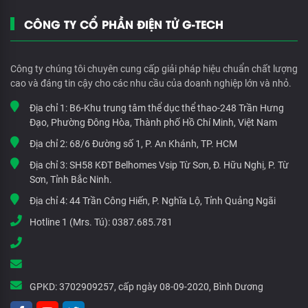
CÔNG TY CỔ PHẦN ĐIỆN TỬ G-TECH
Công ty chúng tôi chuyên cung cấp giải pháp hiệu chuẩn chất lượng
cao và đáng tin cậy cho các nhu cầu của doanh nghiệp lớn và nhỏ.
Địa chỉ 1:
B6-Khu trung tâm thể dục thể thao-248 Trần Hưng
Đạo, Phường Đông Hòa, Thành phố Hồ Chí Minh, Việt Nam
Địa chỉ 2:
68/6 Đường số 1, P. An Khánh, TP. HCM
Địa chỉ 3:
SH58 KĐT Belhomes Vsip Từ Sơn, Đ. Hữu Nghị, P. Từ
Sơn, Tỉnh Bắc Ninh.
Địa chỉ 4:
44 Trần Công Hiến, P. Nghĩa Lộ, Tỉnh Quảng Ngãi
Hotline 1 (Mrs. Tú):
0387.685.781
GPKD:
3702909257, cấp ngày 08-09-2020, Bình Dương