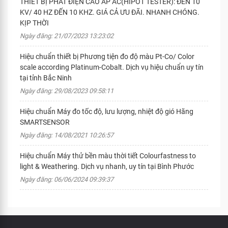
THIẾT BỊ PHÁT ĐIỆN CAO ÁP AC(HIPOT TESTER): ĐẾN 10
KV/ 40 HZ ĐẾN 10 KHZ. GIÁ CẢ ƯU ĐÃI. NHANH CHÓNG.
KỊP THỜI
Ngày đăng: 21/07/2023 13:23:02
Hiệu chuẩn thiết bị Phương tiện đo độ màu Pt-Co/ Color
scale according Platinum-Cobalt. Dịch vụ hiệu chuẩn uy tín
tại tỉnh Bắc Ninh
Ngày đăng: 29/08/2023 09:58:11
Hiệu chuẩn Máy đo tốc độ, lưu lượng, nhiệt độ gió Hãng
SMARTSENSOR
Ngày đăng: 14/08/2021 10:26:57
Hiệu chuẩn Máy thử bền màu thời tiết Colourfastness to
light & Weathering. Dịch vụ nhanh, uy tín tại Bình Phước
Ngày đăng: 06/06/2024 09:39:37