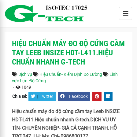
HIỆU CHUẨN MÁY ĐO ĐỘ CỨNG CẦM
TAY LEEB INSIZE HDT-L411.HIỆU
CHUẨN NHANH G-TECH
Dịch vụ
Hiệu Chuẩn- Kiểm Định Đo Lường
Lĩnh
vực Lực- Độ Cứng
-
1049
Chia sẻ:
|
Twitter
|
Facebook
Hiệu chuẩn máy đo độ cứng cầm tay Leeb INSIZE
HDT-L411.Hiệu chuẩn nhanh G-tech.DỊCH VỤ UY
TÍN- CHUYÊN NGHIỆP- GIÁ CẢ CẠNH TRANH. HỖ
TRỢ 247. LH: Ms. Chí- 0986800177