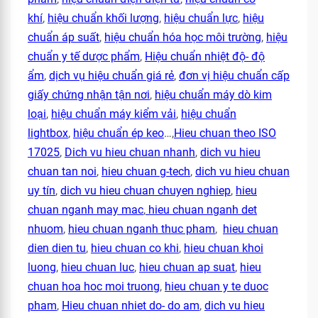
khí
,
hiệu chuẩn khối lượng
,
hiệu chuẩn lực
,
hiệu
chuẩn áp suất
,
hiệu chuẩn hóa học môi trường
,
hiệu
chuẩn y tế dược phẩm
,
Hiệu chuẩn nhiệt độ- độ
ẩm
,
dịch vụ hiệu chuẩn giá rẻ
,
đơn vị hiệu chuẩn cấp
giấy chứng nhận tận nơi
,
hiệu chuẩn máy dò kim
loại
,
hiệu chuẩn máy kiểm vải
,
hiệu chuẩn
lightbox
,
hiệu chuẩn ép keo
…,
Hieu chuan theo ISO
17025
,
Dich vu hieu chuan nhanh
,
dich vu hieu
chuan tan noi
,
hieu chuan g-tech
,
dich vu hieu chuan
uy tín
,
dich vu hieu chuan chuyen nghiep
,
hieu
chuan nganh may mac
,
hieu chuan nganh det
nhuom
,
hieu chuan nganh thuc pham
,
hieu chuan
dien dien tu
,
hieu chuan co khi
,
hieu chuan khoi
luong
,
hieu chuan luc
,
hieu chuan ap suat
,
hieu
chuan hoa hoc moi truong
,
hieu chuan y te duoc
pham
,
Hieu chuan nhiet do- do am
,
dich vu hieu