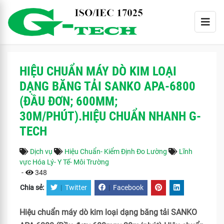
HIỆU CHUẨN MÁY DÒ KIM LOẠI
DẠNG BĂNG TẢI SANKO APA-6800
(ĐẦU ĐƠN; 600MM;
30M/PHÚT).HIỆU CHUẨN NHANH G-
TECH
Dịch vụ
Hiệu Chuẩn- Kiểm Định Đo Lường
Lĩnh
vực Hóa Lý- Y Tế- Môi Trường
-
348
Chia sẻ:
|
Twitter
|
Facebook
Hiệu chuẩn máy dò kim loại dạng băng tải SANKO