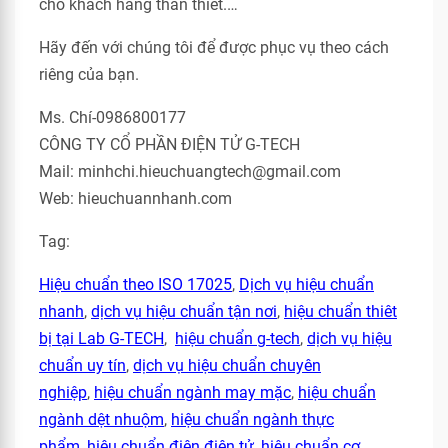
cho khách hàng thân thiết.…
Hãy đến với chúng tôi để được phục vụ theo cách
riêng của bạn.
Ms. Chí-0986800177
CÔNG TY CỔ PHẦN ĐIỆN TỬ G-TECH
Mail: minhchi.hieuchuangtech@gmail.com
Web: hieuchuannhanh.com
Tag:
Hiệu chuẩn theo ISO 17025
,
Dịch vụ hiệu chuẩn
nhanh
,
dịch vụ hiệu chuẩn tận nơi
,
hiệu chuẩn thiêt
bị tại Lab G-TECH
,
hiệu chuẩn g-tech
,
dịch vụ hiệu
chuẩn uy tín
,
dịch vụ hiệu chuẩn chuyên
nghiệp
,
hiệu chuẩn ngành may mặc
,
hiệu chuẩn
ngành dệt nhuộm
,
hiệu chuẩn ngành thực
phẩm
,
hiệu chuẩn điện điện tử
,
hiệu chuẩn cơ