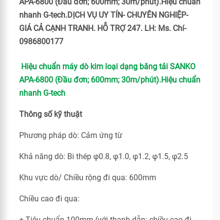
APA-6800 (Đầu đơn; 600mm; 30m/phút).Hiệu chuẩn
nhanh G-tech.DỊCH VỤ UY TÍN- CHUYÊN NGHIỆP-
GIÁ CẢ CẠNH TRANH. HỖ TRỢ 247. LH: Ms. Chí-
0986800177
Hiệu chuẩn máy dò kim loại dạng băng tải SANKO
APA-6800 (Đầu đơn; 600mm; 30m/phút).Hiệu chuẩn
nhanh G-tech
Thông số kỹ thuật
Phương pháp dò: Cảm ứng từ
Khả năng dò: Bi thép φ0.8, φ1.0, φ1.2, φ1.5, φ2.5
Khu vực dò/ Chiều rộng đi qua: 600mm
Chiều cao đi qua:
+ Tiêu chuẩn 100mm (với thanh dẫn: chiều cao đi