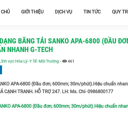
 CHỦ
GIỚI THIỆU
DỊCH VỤ
TIN TỨC
QUY TR
 DẠNG BĂNG TẢI SANKO APA-6800 (ĐẦU ĐƠ
ẨN NHANH G-TECH
Lĩnh vực Hóa Lý- Y Tế- Môi Trường
-
461
SANKO APA-6800 (Đầu đơn; 600mm; 30m/phút).Hiệu chuẩn nhan
CẢ CẠNH TRANH. HỖ TRỢ 247. LH: Ms. Chí- 0986800177
SANKO APA-6800 (Đầu đơn; 600mm; 30m/phút).Hiệu chuẩn nhan