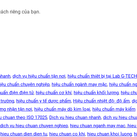
cách riêng của bạn.
nhanh
,
dịch vụ hiệu chuẩn tận nơi
,
hiệu chuẩn thiêt bị tại Lab G-TEC
hiệu chuẩn chuyên nghiệp
,
hiệu chuẩn ngành may mặc
,
hiệu chuẩn n
huẩn điện điện tử
,
hiệu chuẩn cơ khí
,
hiệu chuẩn khối lượng
,
hiệu ch
 trường
,
hiệu chuẩn y tế dược phẩm
,
Hiệu chuẩn nhiệt độ- độ ẩm
,
dị
ứng nhận tận nơi
,
hiệu chuẩn máy dò kim loại
,
hiệu chuẩn máy kiểm
u chuan theo ISO 17025
,
Dich vu hieu chuan nhanh
,
dich vu hieu chu
dich vu hieu chuan chuyen nghiep
,
hieu chuan nganh may mac
,
hieu
,
hieu chuan dien dien tu
,
hieu chuan co khi
,
hieu chuan khoi luong
,
h