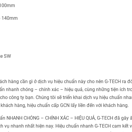
ò 100mm
dò 140mm
ote SW
h hàng cần gì ở dịch vụ hiệu chuẩn này cho nên G-TECH ra đờ
n nhanh chóng – chính xác – hiệu quả, cùng những tiện ích tr
ho công ty bạn. Chúng tôi sẽ triển khai dịch vụ hiệu chuẩn nha
khách hàng, hiệu chuẩn cấp GCN lấy liền đến với khách hàng.
chuẩn NHANH CHÓNG – CHÍNH XÁC – HIỆU QUẢ, G-TECH đã gây 
ch vụ nhanh nhất hiện nay. Hiệu chuẩn nhanh G-TECH cam kết v