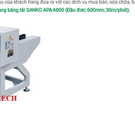
u của khách hàng đưa ra với các dịch vụ mua bán, sửa chữa, bả
ạng băng tải SANKO APA-6800 (Đầu đơn; 600mm; 30m/phút).