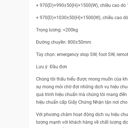
+ 970(D)×990±50(H)×1500(W), chiều cao d
+ 970(D)×1030±50(H)×1500(W), chiều cao 
Trọng lượng: ≈200kg
Đường chuyền: 800±50mm
Tùy chọn: emergency stop SW, foot SW, rem
Lưu ý: Đầu đơn
Chúng tôi thấu hiểu được mong muốn của khác
sự mong mỏi chờ đợi những dịch vụ hiệu chuẩ
quá trình hiệu chuẩn mà chúng tôi mang đến c
hiệu chuẩn cấp Giấy Chứng Nhận tận nơi cho 
Với phương châm hoạt động dịch vụ hiệu 
tượng mạnh với khách hàng về chất lượng dị