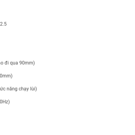
φ2.5
cao đi qua 90mm)
130mm)
hức năng chạy lùi)
60Hz)