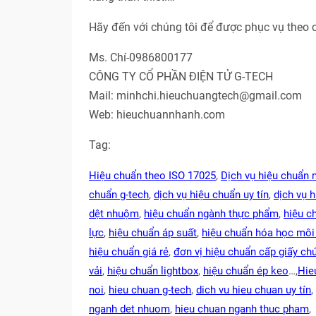
Hãy đến với chúng tôi để được phục vụ theo 
Ms. Chí-0986800177
CÔNG TY CỔ PHẦN ĐIỆN TỬ G-TECH
Mail: minhchi.hieuchuangtech@gmail.com
Web: hieuchuannhanh.com
Tag:
Hiệu chuẩn theo ISO 17025
,
Dịch vụ hiệu chuẩn 
chuẩn g-tech
,
dịch vụ hiệu chuẩn uy tín
,
dịch vụ 
dệt nhuộm
,
hiệu chuẩn ngành thực phẩm
,
hiệu c
lực
,
hiệu chuẩn áp suất
,
hiệu chuẩn hóa học môi
hiệu chuẩn giá rẻ
,
đơn vị hiệu chuẩn cấp giấy ch
vải
,
hiệu chuẩn lightbox
,
hiệu chuẩn ép keo
…,
Hie
noi
,
hieu chuan g-tech
,
dich vu hieu chuan uy tín
,
nganh det nhuom
,
hieu chuan nganh thuc pham