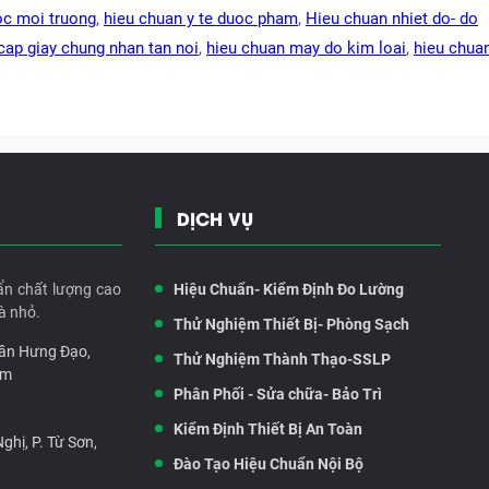
oc moi truong
,
hieu chuan y te duoc pham
,
Hieu chuan nhiet do- do
cap giay chung nhan tan noi
,
hieu chuan may do kim loai
,
hieu chua
DỊCH VỤ
ẩn chất lượng cao
Hiệu Chuẩn- Kiểm Định Đo Lường
à nhỏ.
Thử Nghiệm Thiết Bị- Phòng Sạch
rần Hưng Đạo,
Thử Nghiệm Thành Thạo-SSLP
am
Phân Phối - Sửa chữa- Bảo Trì
Kiểm Định Thiết Bị An Toàn
hị, P. Từ Sơn,
Đào Tạo Hiệu Chuẩn Nội Bộ