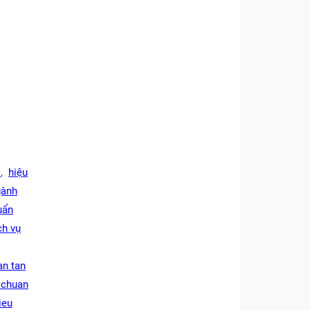
H
,
hiệu
gành
uẩn
ch vụ
an tan
 chuan
ieu