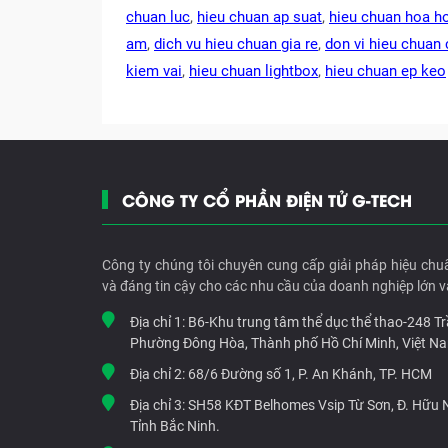
chuan luc
,
hieu chuan ap suat
,
hieu chuan hoa h
am
,
dich vu hieu chuan gia re
,
don vi hieu chuan 
kiem vai
,
hieu chuan lightbox
,
hieu chuan ep keo
CÔNG TY CỔ PHẦN ĐIỆN TỬ G-TECH
Công ty chúng tôi chuyên cung cấp giải pháp hiệu chu
và đáng tin cậy cho các nhu cầu của doanh nghiệp lớn v
Địa chỉ 1:
B6-Khu trung tâm thể dục thể thao-248 T
Phường Đông Hòa, Thành phố Hồ Chí Minh, Việt N
Địa chỉ 2:
68/6 Đường số 1, P. An Khánh, TP. HCM
Địa chỉ 3:
SH58 KĐT Belhomes Vsip Từ Sơn, Đ. Hữu Ng
Tỉnh Bắc Ninh.