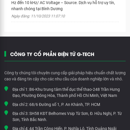
Hz đến 10 kHz/ AC Voltage – Source. Dịch vụ hỗ trợ uy tín,
nhanh chóng tại Bình Dương
Ngày đăng: 11/10/2023 11:07:10
CÔNG TY CỔ PHẦN ĐIỆN TỬ G-TECH
Công ty chúng tôi chuyên cung cấp giải pháp hiệu chuẩn chất lượng
cao và đáng tin cậy cho các nhu cầu của doanh nghiệp lớn và nhỏ.
Địa chỉ 1:
B6-Khu trung tâm thể dục thể thao-248 Trần Hưng
Đạo, Phường Đông Hòa, Thành phố Hồ Chí Minh, Việt Nam
Địa chỉ 2:
68/6 Đường số 1, P. An Khánh, TP. HCM
Địa chỉ 3:
SH58 KĐT Belhomes Vsip Từ Sơn, Đ. Hữu Nghị, P. Từ
Sơn, Tỉnh Bắc Ninh.
Địa chỉ 4:
44 Trần Công Hiến, P. Nghĩa Lộ, Tỉnh Quảng Ngãi