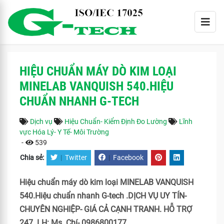
HIỆU CHUẨN MÁY DÒ KIM LOẠI
MINELAB VANQUISH 540.HIỆU
CHUẨN NHANH G-TECH
Dịch vụ
Hiệu Chuẩn- Kiểm Định Đo Lường
Lĩnh
vực Hóa Lý- Y Tế- Môi Trường
-
539
Chia sẻ:
|
Twitter
|
Facebook
Hiệu chuẩn máy dò kim loại MINELAB VANQUISH
540.Hiệu chuẩn nhanh G-tech .DỊCH VỤ UY TÍN-
CHUYÊN NGHIỆP- GIÁ CẢ CẠNH TRANH. HỖ TRỢ
247. LH: Ms. Chí- 0986800177