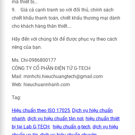
mã thiết bị…
9. Giá cả cạnh tranh so với đối thủ, chính sách
chiết khấu thanh toán, chiết khấu thương mại dành
cho khách hàng thân thiết.…
Hãy đến với chúng tôi để được phục vụ theo cách
riêng của bạn.
Ms. Chí-0986800177
CÔNG TY CỔ PHẦN ĐIỆN TỬ G-TECH
Mail: minhchi.hieuchuangtech@gmail.com
Web: hieuchuannhanh.com
Tag:
Hiệu chuẩn theo ISO 17025
,
Dịch vụ hiệu chuẩn
nhanh
,
dịch vụ hiệu chuẩn tận nơi
,
hiệu chuẩn thiêt
bị tại Lab G-TECH
,
hiệu chuẩn g-tech
,
dịch vụ hiệu
chuẩn uy tín
,
dịch vụ hiệu chuẩn chuyên