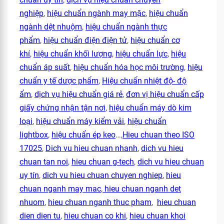
nghiệp
,
hiệu chuẩn ngành may mặc
,
hiệu chuẩn
ngành dệt nhuộm
,
hiệu chuẩn ngành thực
phẩm
,
hiệu chuẩn điện điện tử
,
hiệu chuẩn cơ
khí
,
hiệu chuẩn khối lượng
,
hiệu chuẩn lực
,
hiệu
chuẩn áp suất
,
hiệu chuẩn hóa học môi trường
,
hiệu
chuẩn y tế dược phẩm
,
Hiệu chuẩn nhiệt độ- độ
ẩm
,
dịch vụ hiệu chuẩn giá rẻ
,
đơn vị hiệu chuẩn cấp
giấy chứng nhận tận nơi
,
hiệu chuẩn máy dò kim
loại
,
hiệu chuẩn máy kiểm vải
,
hiệu chuẩn
lightbox
,
hiệu chuẩn ép keo
…,
Hieu chuan theo ISO
17025
,
Dich vu hieu chuan nhanh
,
dich vu hieu
chuan tan noi
,
hieu chuan g-tech
,
dich vu hieu chuan
uy tín
,
dich vu hieu chuan chuyen nghiep
,
hieu
chuan nganh may mac
,
hieu chuan nganh det
nhuom
,
hieu chuan nganh thuc pham
,
hieu chuan
dien dien tu
,
hieu chuan co khi
,
hieu chuan khoi