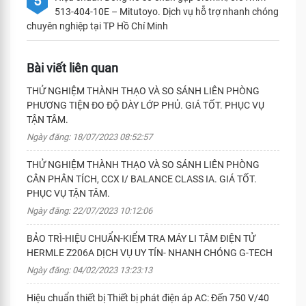
5
513-404-10E – Mitutoyo. Dịch vụ hỗ trợ nhanh chóng
chuyên nghiệp tại TP Hồ Chí Minh
Bài viết liên quan
THỬ NGHIỆM THÀNH THẠO VÀ SO SÁNH LIÊN PHÒNG
PHƯƠNG TIỆN ĐO ĐỘ DÀY LỚP PHỦ. GIÁ TỐT. PHỤC VỤ
TẬN TÂM.
Ngày đăng: 18/07/2023 08:52:57
THỬ NGHIỆM THÀNH THẠO VÀ SO SÁNH LIÊN PHÒNG
CÂN PHÂN TÍCH, CCX I/ BALANCE CLASS IA. GIÁ TỐT.
PHỤC VỤ TẬN TÂM.
Ngày đăng: 22/07/2023 10:12:06
BẢO TRÌ-HIỆU CHUẨN-KIỂM TRA MÁY LI TÂM ĐIỆN TỬ
HERMLE Z206A DỊCH VỤ UY TÍN- NHANH CHÓNG G-TECH
Ngày đăng: 04/02/2023 13:23:13
Hiệu chuẩn thiết bị Thiết bị phát điện áp AC: Đến 750 V/40