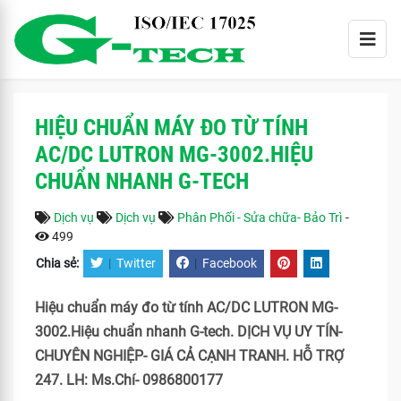
HIỆU CHUẨN MÁY ĐO TỪ TÍNH
AC/DC LUTRON MG-3002.HIỆU
CHUẨN NHANH G-TECH
Dịch vụ
Dịch vụ
Phân Phối - Sửa chữa- Bảo Trì
-
499
Chia sẻ:
|
Twitter
|
Facebook
Hiệu chuẩn máy đo từ tính AC/DC LUTRON MG-
3002.Hiệu chuẩn nhanh G-tech. DỊCH VỤ UY TÍN-
CHUYÊN NGHIỆP- GIÁ CẢ CẠNH TRANH. HỖ TRỢ
247. LH: Ms.Chí- 0986800177