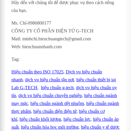
Hãy đến với chúng tôi để được phục vụ theo cách riêng
của bạn.
Ms. Chí-0986800177
CÔNG TY CỔ PHẦN ĐIỆN TỬ G-TECH
Mail: minhchi.hieuchuangtech@gmail.com
Web: hieuchuannhanh.com
Tag:
Hiệu chuẩn theo ISO 17025
,
Dịch vụ hiệu chuẩn
nhanh
,
dịch vụ hiệu chuẩn tận nơi
,
hiệu chuẩn thiêt bị tại
Lab G-TECH
,
hiệu chuẩn g-tech
,
dịch vụ hiệu chuẩn uy
tín
,
dịch vụ hiệu chuẩn chuyên nghiệp
,
hiệu chuẩn ngành
may mặc
,
hiệu chuẩn ngành dệt nhuộm
,
hiệu chuẩn ngành
thực phẩm
,
hiệu chuẩn điện điện tử
,
hiệu chuẩn cơ
khí
,
hiệu chuẩn khối lượng
,
hiệu chuẩn lực
,
hiệu chuẩn áp
suất
,
hiệu chuẩn hóa học môi trường
,
hiệu chuẩn y tế dược