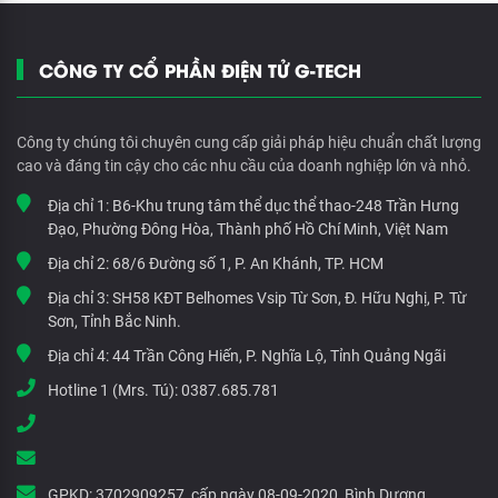
CÔNG TY CỔ PHẦN ĐIỆN TỬ G-TECH
Công ty chúng tôi chuyên cung cấp giải pháp hiệu chuẩn chất lượng
cao và đáng tin cậy cho các nhu cầu của doanh nghiệp lớn và nhỏ.
Địa chỉ 1:
B6-Khu trung tâm thể dục thể thao-248 Trần Hưng
Đạo, Phường Đông Hòa, Thành phố Hồ Chí Minh, Việt Nam
Địa chỉ 2:
68/6 Đường số 1, P. An Khánh, TP. HCM
Địa chỉ 3:
SH58 KĐT Belhomes Vsip Từ Sơn, Đ. Hữu Nghị, P. Từ
Sơn, Tỉnh Bắc Ninh.
Địa chỉ 4:
44 Trần Công Hiến, P. Nghĩa Lộ, Tỉnh Quảng Ngãi
Hotline 1 (Mrs. Tú):
0387.685.781
GPKD:
3702909257, cấp ngày 08-09-2020, Bình Dương