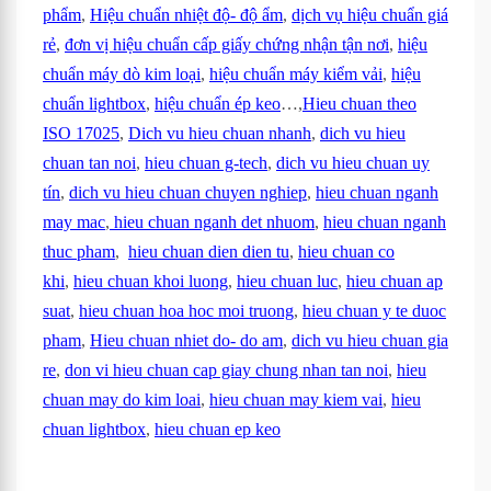
phẩm
,
Hiệu chuẩn nhiệt độ- độ ẩm
,
dịch vụ hiệu chuẩn giá
rẻ
,
đơn vị hiệu chuẩn cấp giấy chứng nhận tận nơi
,
hiệu
chuẩn máy dò kim loại
,
hiệu chuẩn máy kiểm vải
,
hiệu
chuẩn lightbox
,
hiệu chuẩn ép keo
…,
Hieu chuan theo
ISO 17025
,
Dich vu hieu chuan nhanh
,
dich vu hieu
chuan tan noi
,
hieu chuan g-tech
,
dich vu hieu chuan uy
tín
,
dich vu hieu chuan chuyen nghiep
,
hieu chuan nganh
may mac
,
hieu chuan nganh det nhuom
,
hieu chuan nganh
thuc pham
,
hieu chuan dien dien tu
,
hieu chuan co
khi
,
hieu chuan khoi luong
,
hieu chuan luc
,
hieu chuan ap
suat
,
hieu chuan hoa hoc moi truong
,
hieu chuan y te duoc
pham
,
Hieu chuan nhiet do- do am
,
dich vu hieu chuan gia
re
,
don vi hieu chuan cap giay chung nhan tan noi
,
hieu
chuan may do kim loai
,
hieu chuan may kiem vai
,
hieu
chuan lightbox
,
hieu chuan ep keo