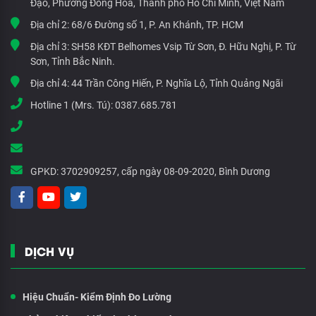
Đạo, Phường Đông Hòa, Thành phố Hồ Chí Minh, Việt Nam
Địa chỉ 2:
68/6 Đường số 1, P. An Khánh, TP. HCM
Địa chỉ 3:
SH58 KĐT Belhomes Vsip Từ Sơn, Đ. Hữu Nghị, P. Từ
Sơn, Tỉnh Bắc Ninh.
Địa chỉ 4:
44 Trần Công Hiến, P. Nghĩa Lộ, Tỉnh Quảng Ngãi
Hotline 1 (Mrs. Tú):
0387.685.781
GPKD:
3702909257, cấp ngày 08-09-2020, Bình Dương
DỊCH VỤ
Hiệu Chuẩn- Kiểm Định Đo Lường