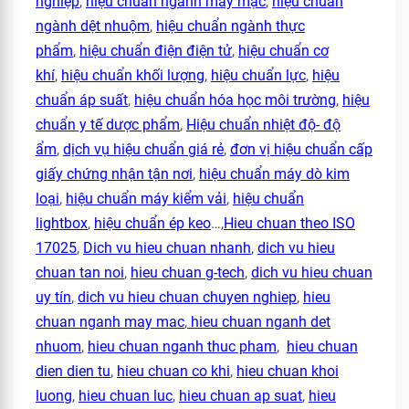
nghiệp
,
hiệu chuẩn ngành may mặc
,
hiệu chuẩn
ngành dệt nhuộm
,
hiệu chuẩn ngành thực
phẩm
,
hiệu chuẩn điện điện tử
,
hiệu chuẩn cơ
khí
,
hiệu chuẩn khối lượng
,
hiệu chuẩn lực
,
hiệu
chuẩn áp suất
,
hiệu chuẩn hóa học môi trường
,
hiệu
chuẩn y tế dược phẩm
,
Hiệu chuẩn nhiệt độ- độ
ẩm
,
dịch vụ hiệu chuẩn giá rẻ
,
đơn vị hiệu chuẩn cấp
giấy chứng nhận tận nơi
,
hiệu chuẩn máy dò kim
loại
,
hiệu chuẩn máy kiểm vải
,
hiệu chuẩn
lightbox
,
hiệu chuẩn ép keo
…,
Hieu chuan theo ISO
17025
,
Dich vu hieu chuan nhanh
,
dich vu hieu
chuan tan noi
,
hieu chuan g-tech
,
dich vu hieu chuan
uy tín
,
dich vu hieu chuan chuyen nghiep
,
hieu
chuan nganh may mac
,
hieu chuan nganh det
nhuom
,
hieu chuan nganh thuc pham
,
hieu chuan
dien dien tu
,
hieu chuan co khi
,
hieu chuan khoi
luong
,
hieu chuan luc
,
hieu chuan ap suat
,
hieu