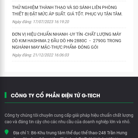
THỬ NGHIỆM THÀNH THẠO VÀ SO SÁNH LIÊN PHÒNG
THIẾT BỊ ĐẶT MỨC ÁP SUẤT. GIÁ TỐT. PHỤC VỤ TẬN TÂM.
Ngày đăng: 17/07/2023 16:19:20
ĐƠN VỊ HIỆU CHUẨN NHANH -UY TÍN -CHẤT LƯỢNG MÁY
DÒ KIM HASHIMA 2 ĐẦU DÒ HN-2880C ・ 2790G TRONG
NGHÀNH MAY MẶC-THỰC PHẨM- ĐÓNG GÓI
Ngày đăng: 21/12/2022 16:06:03
CÔNG TY CỔ PHẦN ĐIỆN TỬ G-TECH
Công ty chúng tôi chuyên cung cấp giải pháp hiệu chuẩn chất lượng
cao và đáng tin cậy cho các nhu cầu của doanh nghiệp lớn và nhỏ.
Địa chỉ 1:
B6-Khu trung tâm thể dục thể thao-248 Trần Hưng