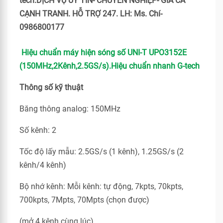
tech.DỊCH VỤ UY TÍN- CHUYÊN NGHIỆP- GIÁ CẢ
CẠNH TRANH. HỖ TRỢ 247. LH: Ms. Chí-
0986800177
Hiệu chuẩn máy hiện sóng số UNI-T UPO3152E
(150MHz,2Kênh,2.5GS/s).Hiệu chuẩn nhanh G-tech
Thông số kỹ thuật
Băng thông analog: 150MHz
Số kênh: 2
Tốc độ lấy mẫu: 2.5GS/s (1 kênh), 1.25GS/s (2
kênh/4 kênh)
Bộ nhớ kênh: Mỗi kênh: tự động, 7kpts, 70kpts,
700kpts, 7Mpts, 70Mpts (chọn được)
(mở 4 kênh cùng lúc)