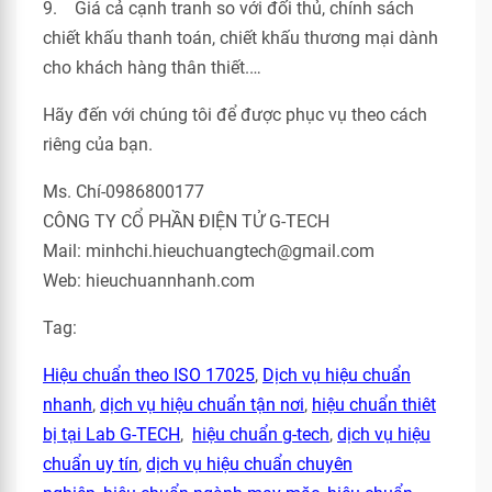
9. Giá cả cạnh tranh so với đối thủ, chính sách
chiết khấu thanh toán, chiết khấu thương mại dành
cho khách hàng thân thiết.…
Hãy đến với chúng tôi để được phục vụ theo cách
riêng của bạn.
Ms. Chí-0986800177
CÔNG TY CỔ PHẦN ĐIỆN TỬ G-TECH
Mail: minhchi.hieuchuangtech@gmail.com
Web: hieuchuannhanh.com
Tag:
Hiệu chuẩn theo ISO 17025
,
Dịch vụ hiệu chuẩn
nhanh
,
dịch vụ hiệu chuẩn tận nơi
,
hiệu chuẩn thiêt
bị tại Lab G-TECH
,
hiệu chuẩn g-tech
,
dịch vụ hiệu
chuẩn uy tín
,
dịch vụ hiệu chuẩn chuyên