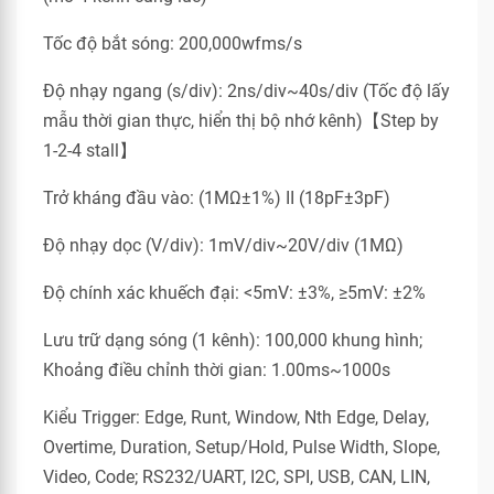
Tốc độ bắt sóng: 200,000wfms/s
Độ nhạy ngang (s/div): 2ns/div~40s/div (Tốc độ lấy
mẫu thời gian thực, hiển thị bộ nhớ kênh)【Step by
1-2-4 stall】
Trở kháng đầu vào: (1MΩ±1%) II (18pF±3pF)
Độ nhạy dọc (V/div): 1mV/div~20V/div (1MΩ)
Độ chính xác khuếch đại: <5mV: ±3%, ≥5mV: ±2%
Lưu trữ dạng sóng (1 kênh): 100,000 khung hình;
Khoảng điều chỉnh thời gian: 1.00ms~1000s
Kiểu Trigger: Edge, Runt, Window, Nth Edge, Delay,
Overtime, Duration, Setup/Hold, Pulse Width, Slope,
Video, Code; RS232/UART, I2C, SPI, USB, CAN, LIN,