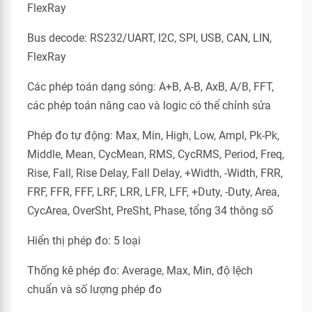
FlexRay
Bus decode: RS232/UART, I2C, SPI, USB, CAN, LIN,
FlexRay
Các phép toán dạng sóng: A+B, A-B, AxB, A/B, FFT,
các phép toán nâng cao và logic có thể chỉnh sửa
Phép đo tự động: Max, Min, High, Low, Ampl, Pk-Pk,
Middle, Mean, CycMean, RMS, CycRMS, Period, Freq,
Rise, Fall, Rise Delay, Fall Delay, +Width, -Width, FRR,
FRF, FFR, FFF, LRF, LRR, LFR, LFF, +Duty, -Duty, Area,
CycArea, OverSht, PreSht, Phase, tổng 34 thông số
Hiển thị phép đo: 5 loại
Thống kê phép đo: Average, Max, Min, độ lệch
chuẩn và số lượng phép đo