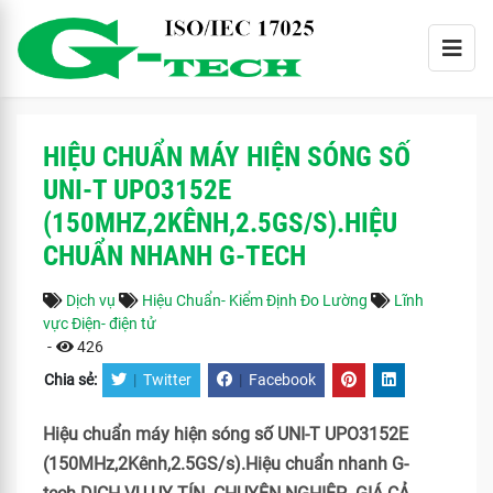
HIỆU CHUẨN MÁY HIỆN SÓNG SỐ
UNI-T UPO3152E
(150MHZ,2KÊNH,2.5GS/S).HIỆU
CHUẨN NHANH G-TECH
Dịch vụ
Hiệu Chuẩn- Kiểm Định Đo Lường
Lĩnh
vực Điện- điện tử
-
426
Chia sẻ:
|
Twitter
|
Facebook
Hiệu chuẩn máy hiện sóng số UNI-T UPO3152E
(150MHz,2Kênh,2.5GS/s).Hiệu chuẩn nhanh G-