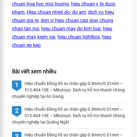
chuan hoa hoc moi truong
,
hieu chuan y te duoc
pham
,
Hieu chuan nhiet do- do am
,
dich vu hieu
chuan gia re
,
don vi hieu chuan cap giay chung
nhan tan noi
,
hieu chuan may do kim loai
,
hieu
chuan may kiem vai
,
hieu chuan lightbox
,
hieu
chuan ep keo
Bài viết xem nhiều
Hiệu chuẩn Đồng hồ so chân gập 0.8mm/0.01mm –
1
513-404-10E – Mitutoyo. Dịch vụ hỗ trợ nhanh chóng
chuyên nghiệp tại An Giang
Hiệu chuẩn Đồng hồ so chân gập 0.8mm/0.01mm –
2
513-404-10E – Mitutoyo. Dịch vụ hỗ trợ nhanh chóng
chuyên nghiệp tại Quãng Ngãi
Hiệu chuẩn Đồng hồ so chân gập 0.8mm/0.01mm –
3