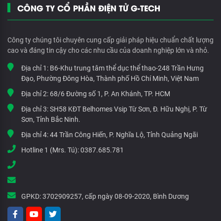
CÔNG TY CỔ PHẦN ĐIỆN TỬ G-TECH
Công ty chúng tôi chuyên cung cấp giải pháp hiệu chuẩn chất lượng
cao và đáng tin cậy cho các nhu cầu của doanh nghiệp lớn và nhỏ.
Địa chỉ 1:
B6-Khu trung tâm thể dục thể thao-248 Trần Hưng
Đạo, Phường Đông Hòa, Thành phố Hồ Chí Minh, Việt Nam
Địa chỉ 2:
68/6 Đường số 1, P. An Khánh, TP. HCM
Địa chỉ 3:
SH58 KĐT Belhomes Vsip Từ Sơn, Đ. Hữu Nghị, P. Từ
Sơn, Tỉnh Bắc Ninh.
Địa chỉ 4:
44 Trần Công Hiến, P. Nghĩa Lộ, Tỉnh Quảng Ngãi
Hotline 1 (Mrs. Tú):
0387.685.781
GPKD:
3702909257, cấp ngày 08-09-2020, Bình Dương