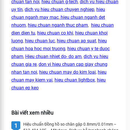
chuan tan noi
,
hieu chuan g-tech
,
dich vu hieu chuan
uy tín
,
dich vu hieu chuan chuyen nghiep
,
hieu
chuan nganh may mac
,
hieu chuan nganh det
nhuom
,
hieu chuan nganh thuc pham
,
hieu chuan
dien dien tu
,
hieu chuan co khi
,
hieu chuan khoi
luong
,
hieu chuan luc
,
hieu chuan ap suat
,
hieu
chuan hoa hoc moi truong
,
hieu chuan y te duoc
pham
,
Hieu chuan nhiet do- do am
,
dich vu hieu
chuan gia re
,
don vi hieu chuan cap giay chung
nhan tan noi
,
hieu chuan may do kim loai
,
hieu
chuan may kiem vai
,
hieu chuan lightbox
,
hieu
chuan ep keo
Bài viết xem nhiều
Hiệu chuẩn Đồng hồ so chân gập 0.8mm/0.01mm –
1