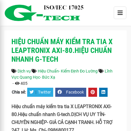
HIỆU CHUẨN MÁY KIỂM TRA TIA X
LEAPTRONIX AXI-80.HIỆU CHUẨN
NHANH G-TECH
Dịch vụ
Hiệu Chuẩn- Kiểm Định Đo Lường
Lĩnh
Vực Quang Học- Bức Xạ
-
405
Chia sẻ:
|
Twitter
|
Facebook
Hiệu chuẩn máy kiểm tra tia X LEAPTRONIX AXI-
80.Hiệu chuẩn nhanh G-tech.DỊCH VỤ UY TÍN-
CHUYÊN NGHIỆP- GIÁ CẢ CẠNH TRANH. HỖ TRỢ
247. LH: Ms. Chí- 0986800177