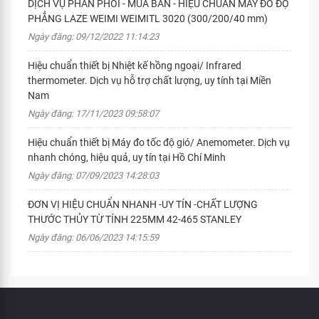
DỊCH VỤ PHÂN PHỐI - MUA BÁN - HIỆU CHUẨN MÁY ĐO ĐỘ
PHẲNG LAZE WEIMI WEIMITL 3020 (300/200/40 mm)
Ngày đăng: 09/12/2022 11:14:23
Hiệu chuẩn thiết bị Nhiệt kế hồng ngoại/ Infrared
thermometer. Dịch vụ hỗ trợ chất lượng, uy tính tại Miền
Nam
Ngày đăng: 17/11/2023 09:58:07
Hiệu chuẩn thiết bị Máy đo tốc độ gió/ Anemometer. Dịch vụ
nhanh chóng, hiệu quả, uy tín tại Hồ Chí Minh
Ngày đăng: 07/09/2023 14:28:03
ĐƠN VỊ HIỆU CHUẨN NHANH -UY TÍN -CHẤT LƯỢNG
THƯỚC THỦY TỪ TÍNH 225MM 42-465 STANLEY
Ngày đăng: 06/06/2023 14:15:59