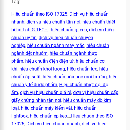
Tag:
Hiệu chuẩn theo ISO 17025
,
Dịch vụ hiệu chuẩn
nhanh
,
dịch vụ hiệu chuẩn tận nơi
,
hiệu chuẩn thiêt
bị tại Lab G-TECH
,
hiệu chuẩn g-tech
,
dịch vụ hiệu
chuẩn uy tín
,
dịch vụ hiệu chuẩn chuyên
nghiệp
,
hiệu chuẩn ngành may mặc
,
hiệu chuẩn
ngành dệt nhuộm
,
hiệu chuẩn ngành thực
phẩm
,
hiệu chuẩn điện điện tử
,
hiệu chuẩn cơ
khí
,
hiệu chuẩn khối lượng
,
hiệu chuẩn lực
,
hiệu
chuẩn áp suất
,
hiệu chuẩn hóa học môi trường
,
hiệu
chuẩn y tế dược phẩm
,
Hiệu chuẩn nhiệt độ- độ
ẩm
,
dịch vụ hiệu chuẩn giá rẻ
,
đơn vị hiệu chuẩn cấp
giấy chứng nhận tận nơi
,
hiệu chuẩn máy dò kim
loại
,
hiệu chuẩn máy kiểm vải
,
hiệu chuẩn
lightbox
,
hiệu chuẩn ép keo
…,
Hieu chuan theo ISO
17025
,
Dich vu hieu chuan nhanh
,
dich vu hieu