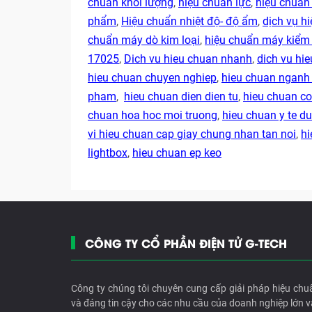
chuẩn khối lượng
,
hiệu chuẩn lực
,
hiệu chuẩn
phẩm
,
Hiệu chuẩn nhiệt độ- độ ẩm
,
dịch vụ hi
chuẩn máy dò kim loại
,
hiệu chuẩn máy kiểm 
17025
,
Dich vu hieu chuan nhanh
,
dich vu hie
hieu chuan chuyen nghiep
,
hieu chuan ngan
pham
,
hieu chuan dien dien tu
,
hieu chuan co
chuan hoa hoc moi truong
,
hieu chuan y te 
vi hieu chuan cap giay chung nhan tan noi
,
hi
lightbox
,
hieu chuan ep keo
CÔNG TY CỔ PHẦN ĐIỆN TỬ G-TECH
Công ty chúng tôi chuyên cung cấp giải pháp hiệu chu
và đáng tin cậy cho các nhu cầu của doanh nghiệp lớn v