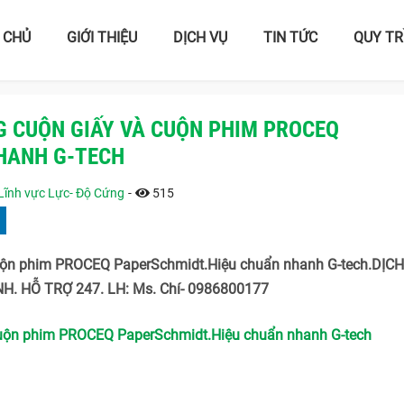
 CHỦ
GIỚI THIỆU
DỊCH VỤ
TIN TỨC
QUY TR
G CUỘN GIẤY VÀ CUỘN PHIM PROCEQ
HANH G-TECH
Lĩnh vực Lực- Độ Cứng
-
515
cuộn phim PROCEQ PaperSchmidt.Hiệu chuẩn nhanh G-tech.DỊC
H. HỖ TRỢ 247. LH: Ms. Chí- 0986800177
cuộn phim PROCEQ PaperSchmidt.Hiệu chuẩn nhanh G-tech