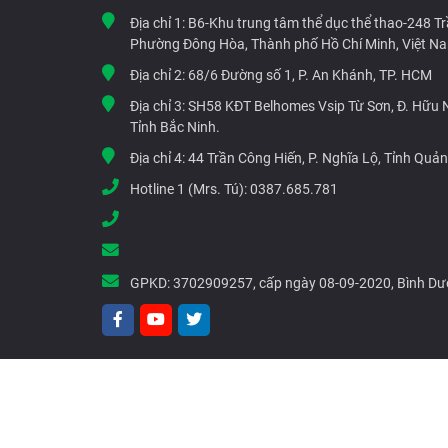
Địa chỉ 1:
B6-Khu trung tâm thể dục thể thao-248 T
Phường Đông Hòa, Thành phố Hồ Chí Minh, Việt N
Địa chỉ 2:
68/6 Đường số 1, P. An Khánh, TP. HCM
Địa chỉ 3:
SH58 KĐT Belhomes Vsip Từ Sơn, Đ. Hữu Ng
Tỉnh Bắc Ninh.
Địa chỉ 4:
44 Trần Công Hiến, P. Nghĩa Lộ, Tỉnh Quả
Hotline 1 (Mrs. Tú):
0387.685.781
GPKD:
3702909257, cấp ngày 08-09-2020, Bình D
© Copyright 2021 G-Tech