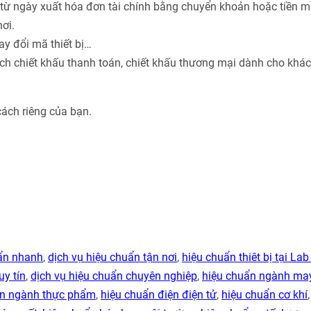
từ ngày xuất hóa đơn tài chính bằng chuyển khoản hoặc tiền m
ơi.
ay đổi mã thiết bị…
ách chiết khấu thanh toán, chiết khấu thương mại dành cho khá
cách riêng của bạn.
uẩn nhanh
,
dịch vụ hiệu chuẩn tận nơi
,
hiệu chuẩn thiêt bị tại Lab
uy tín
,
dịch vụ hiệu chuẩn chuyên nghiệp
,
hiệu chuẩn ngành ma
ẩn ngành thực phẩm
,
hiệu chuẩn điện điện tử
,
hiệu chuẩn cơ khí