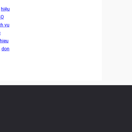
,
hiệu
SO
ch vu
c
hieu
,
don