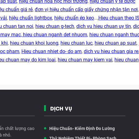
 áp suất
,
hiệu chuẩn hóa học môi trường
,
hiệu chuẩn y tế dược
ệu chuẩn giá rẻ
,
đơn vị hiệu chuẩn cấp giấy chứng nhận tận nơi
vải
,
hiệu chuẩn lightbox
,
hiệu chuẩn ép keo
…,
Hieu chuan theo I
u chuan tan noi
,
hieu chuan g-tech
,
dich vu hieu chuan uy tín
,
di
h may mac
,
hieu chuan nganh det nhuom
,
hieu chuan nganh thu
 khi
,
hieu chuan khoi luong
,
hieu chuan luc
,
hieu chuan ap suat
,
duoc pham
,
Hieu chuan nhiet do- do am
,
dich vu hieu chuan gia re
eu chuan may do kim loai
,
hieu chuan may kiem vai
,
hieu chuan
DỊCH VỤ
ẩn chất lượng cao
Hiệu Chuẩn- Kiểm Định Đo Lường
à nhỏ.
Thử Nghiệm Thiết Bị- Phòng Sạch