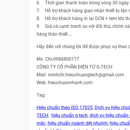
6. Thời gian thanh toán trong vòng 30 ngày 
7. Hỗ trợ khách hàng giao nhận thiết bị tận n
8. Hỗ trợ khách hàng in lại GCN + tem khi th
9. Giá cả cạnh tranh so với đối thủ, chính s
hàng thân thiết.…
Hãy đến với chúng tôi để được phục vụ theo 
Ms. Chí-0986800177
CÔNG TY CỔ PHẦN ĐIỆN TỬ G-TECH
Mail: minhchi.hieuchuangtech@gmail.com
Web: hieuchuannhanh.com
Tag:
Hiệu chuẩn theo ISO 17025
,
Dịch vụ hiệu ch
TECH
,
hiệu chuẩn g-tech
,
dịch vụ hiệu chuẩn 
mặc
,
hiệu chuẩn ngành dệt nhuộm
,
hiệu chu