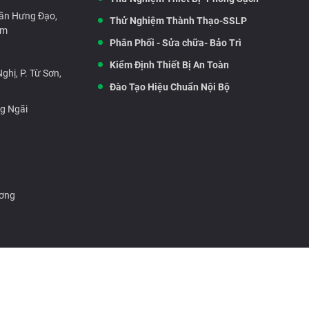
rần Hưng Đạo,
Thử Nghiệm Thành Thạo-SSLP
am
Phân Phối - Sửa chữa- Bảo Trì
Kiểm Định Thiết Bị An Toàn
hị, P. Từ Sơn,
Đào Tạo Hiệu Chuẩn Nội Bộ
ng Ngãi
ương