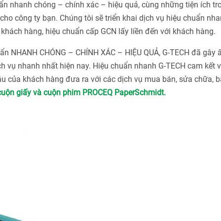
n nhanh chóng – chính xác – hiệu quả, cùng những tiện ích tr
ho công ty bạn. Chúng tôi sẽ triển khai dịch vụ hiệu chuẩn nha
khách hàng, hiệu chuẩn cấp GCN lấy liền đến với khách hàng.
chuẩn NHANH CHÓNG – CHÍNH XÁC – HIỆU QUẢ, G-TECH đã gây 
ch vụ nhanh nhất hiện nay. Hiệu chuẩn nhanh G-TECH cam kết v
u của khách hàng đưa ra với các dịch vụ mua bán, sửa chữa, bả
cuộn giấy và cuộn phim PROCEQ PaperSchmidt.