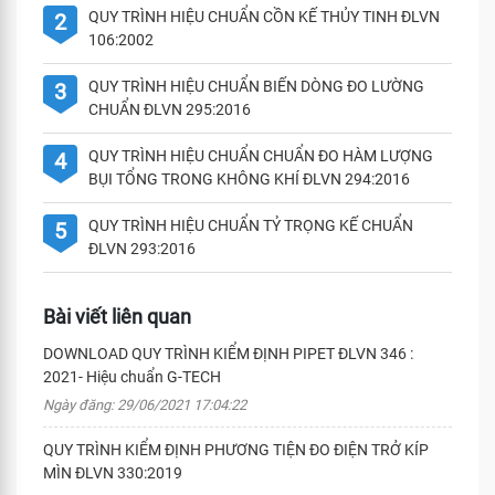
QUY TRÌNH HIỆU CHUẨN CỒN KẾ THỦY TINH ĐLVN
2
106:2002
QUY TRÌNH HIỆU CHUẨN BIẾN DÒNG ĐO LƯỜNG
3
CHUẨN ĐLVN 295:2016
QUY TRÌNH HIỆU CHUẨN CHUẨN ĐO HÀM LƯỢNG
4
BỤI TỔNG TRONG KHÔNG KHÍ ĐLVN 294:2016
QUY TRÌNH HIỆU CHUẨN TỶ TRỌNG KẾ CHUẨN
5
ĐLVN 293:2016
Bài viết liên quan
DOWNLOAD QUY TRÌNH KIỂM ĐỊNH PIPET ĐLVN 346 :
2021- Hiệu chuẩn G-TECH
Ngày đăng: 29/06/2021 17:04:22
QUY TRÌNH KIỂM ĐỊNH PHƯƠNG TIỆN ĐO ĐIỆN TRỞ KÍP
MÌN ĐLVN 330:2019