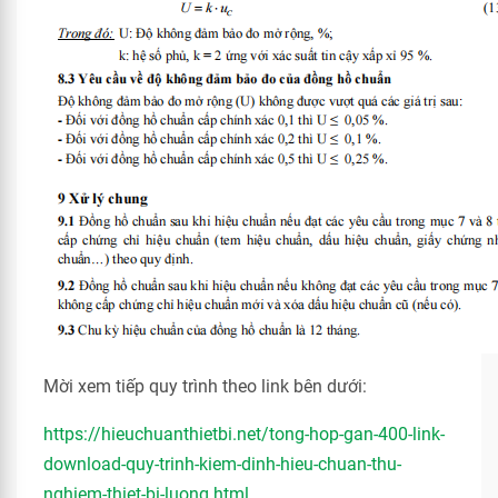
Mời xem tiếp quy trình theo link bên dưới:
https://hieuchuanthietbi.net/tong-hop-gan-400-link-
download-quy-trinh-kiem-dinh-hieu-chuan-thu-
nghiem-thiet-bi-luong.html