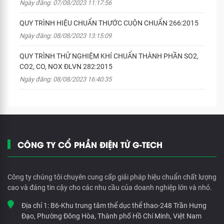
Ngày đăng: 07/08/2023 11:17:56
QUY TRÌNH HIỆU CHUẨN THƯỚC CUỘN CHUẨN 266:2015
Ngày đăng: 08/08/2023 13:15:09
QUY TRÌNH THỬ NGHIỆM KHÍ CHUẨN THÀNH PHẦN SO2,
CO2, CO, NOX ĐLVN 282:2015
Ngày đăng: 08/08/2023 16:40:35
CÔNG TY CỔ PHẦN ĐIỆN TỬ G-TECH
Công ty chúng tôi chuyên cung cấp giải pháp hiệu chuẩn chất lượng
cao và đáng tin cậy cho các nhu cầu của doanh nghiệp lớn và nhỏ.
Địa chỉ 1:
B6-Khu trung tâm thể dục thể thao-248 Trần Hưng
Đạo, Phường Đông Hòa, Thành phố Hồ Chí Minh, Việt Nam