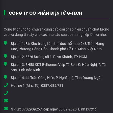
CÔNG TY CỔ PHẦN ĐIỆN TỬ G-TECH
Công ty chúng tôi chuyên cung cấp giải pháp hiệu chuẩn chất lượng
cao và đáng tin cậy cho các nhu cầu của doanh nghiệp lớn và nhỏ.
Địa chỉ 1:
B6-Khu trung tâm thể dục thể thao-248 Trần Hưng
Đạo, Phường Đông Hòa, Thành phố Hồ Chí Minh, Việt Nam
Địa chỉ 2:
68/6 Đường số 1, P. An Khánh, TP. HCM
Địa chỉ 3:
SH58 KĐT Belhomes Vsip Từ Sơn, Đ. Hữu Nghị, P. Từ
Sơn, Tỉnh Bắc Ninh.
Địa chỉ 4:
44 Trần Công Hiến, P. Nghĩa Lộ, Tỉnh Quảng Ngãi
Hotline 1 (Mrs. Tú):
0387.685.781
GPKD:
3702909257, cấp ngày 08-09-2020, Bình Dương