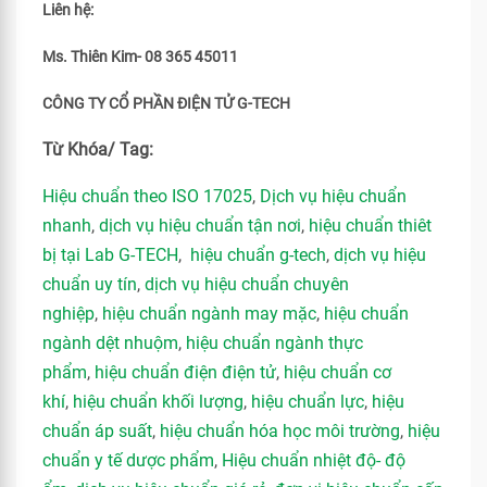
Liên hệ:
Ms. Thiên Kim- 08 365 45011
CÔNG TY CỔ PHẦN ĐIỆN TỬ G-TECH
Từ Khóa/ Tag:
Hiệu chuẩn theo ISO 17025
,
Dịch vụ hiệu chuẩn
nhanh
,
dịch vụ hiệu chuẩn tận nơi
,
hiệu chuẩn thiêt
bị tại Lab G-TECH
,
hiệu chuẩn g-tech
,
dịch vụ hiệu
chuẩn uy tín
,
dịch vụ hiệu chuẩn chuyên
nghiệp
,
hiệu chuẩn ngành may mặc
,
hiệu chuẩn
ngành dệt nhuộm
,
hiệu chuẩn ngành thực
phẩm
,
hiệu chuẩn điện điện tử
,
hiệu chuẩn cơ
khí
,
hiệu chuẩn khối lượng
,
hiệu chuẩn lực
,
hiệu
chuẩn áp suất
,
hiệu chuẩn hóa học môi trường
,
hiệu
chuẩn y tế dược phẩm
,
Hiệu chuẩn nhiệt độ- độ