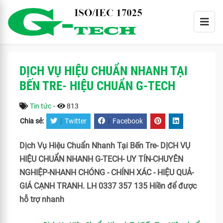
DỊCH VỤ HIỆU CHUẨN NHANH TẠI
BẾN TRE- HIỆU CHUẨN G-TECH
Tin tức
-
813
Chia sẻ:
|
Twitter
|
Facebook
Dịch Vụ Hiệu Chuẩn Nhanh Tại Bến Tre- DỊCH VỤ
HIỆU CHUẨN NHANH G-TECH- UY TÍN-CHUYÊN
NGHIỆP-NHANH CHÓNG - CHÍNH XÁC - HIỆU QUẢ-
GIÁ CẠNH TRANH. LH 0337 357 135 Hiền để được
hỗ trợ nhanh