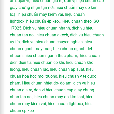
ẩm
,
dịch vụ hiệu chuẩn giá rẻ
,
đơn vị hiệu chuẩn cấp
giấy chứng nhận tận nơi
,
hiệu chuẩn máy dò kim
loại
,
hiệu chuẩn máy kiểm vải
,
hiệu chuẩn
lightbox
,
hiệu chuẩn ép keo
…,
Hieu chuan theo ISO
17025
,
Dich vu hieu chuan nhanh
,
dich vu hieu
chuan tan noi
,
hieu chuan g-tech
,
dich vu hieu chuan
uy tín
,
dich vu hieu chuan chuyen nghiep
,
hieu
chuan nganh may mac
,
hieu chuan nganh det
nhuom
,
hieu chuan nganh thuc pham
,
hieu chuan
dien dien tu
,
hieu chuan co khi
,
hieu chuan khoi
luong
,
hieu chuan luc
,
hieu chuan ap suat
,
hieu
chuan hoa hoc moi truong
,
hieu chuan y te duoc
pham
,
Hieu chuan nhiet do- do am
,
dich vu hieu
chuan gia re
,
don vi hieu chuan cap giay chung
nhan tan noi
,
hieu chuan may do kim loai
,
hieu
chuan may kiem vai
,
hieu chuan lightbox
,
hieu
chuan ep keo