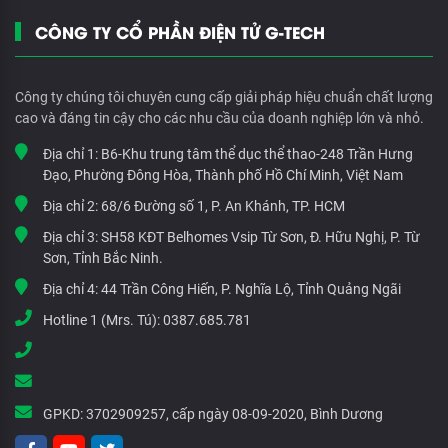
CÔNG TY CỔ PHẦN ĐIỆN TỬ G-TECH
Công ty chúng tôi chuyên cung cấp giải pháp hiệu chuẩn chất lượng
cao và đáng tin cậy cho các nhu cầu của doanh nghiệp lớn và nhỏ.
Địa chỉ 1:
B6-Khu trung tâm thể dục thể thao-248 Trần Hưng
Đạo, Phường Đông Hòa, Thành phố Hồ Chí Minh, Việt Nam
Địa chỉ 2:
68/6 Đường số 1, P. An Khánh, TP. HCM
Địa chỉ 3:
SH58 KĐT Belhomes Vsip Từ Sơn, Đ. Hữu Nghị, P. Từ
Sơn, Tỉnh Bắc Ninh.
Địa chỉ 4:
44 Trần Công Hiến, P. Nghĩa Lộ, Tỉnh Quảng Ngãi
Hotline 1 (Mrs. Tú):
0387.685.781
GPKD:
3702909257, cấp ngày 08-09-2020, Bình Dương