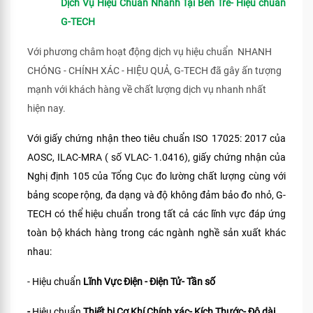
Dịch Vụ Hiệu Chuẩn Nhanh Tại Bến Tre- Hiệu chuẩn
G-TECH
Với phương châm hoạt động dịch vụ hiệu chuẩn NHANH
CHÓNG - CHÍNH XÁC - HIỆU QUẢ, G-TECH đã gây ấn tượng
mạnh với khách hàng về chất lượng dịch vụ nhanh nhất
hiện nay.
Với giấy chứng nhận theo tiêu chuẩn ISO 17025: 2017 của
AOSC, ILAC-MRA ( số VLAC- 1.0416), giấy chứng nhận của
Nghị định 105 của Tổng Cục đo lường chất lượng cùng với
bảng scope rộng, đa dạng và độ không đảm bảo đo nhỏ, G-
TECH có thể hiệu chuẩn trong tất cả các lĩnh vực đáp ứng
toàn bộ khách hàng trong các ngành nghề sản xuất khác
nhau:
- Hiệu chuẩn
Lĩnh Vực Điện - Điện Tử- Tần số
-
Hiệu chuẩn
Thiết bị Cơ Khí Chính xác- Kích Thước- Độ dài.