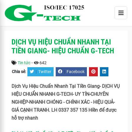
DỊCH VỤ HIỆU CHUẨN NHANH TẠI
TIỀN GIANG- HIỆU CHUẨN G-TECH
Tin tức
-
642
Chia sẻ:
|
Twitter
|
Facebook
Dịch Vụ Hiệu Chuẩn Nhanh Tại Tiền Giang- DỊCH VỤ
HIỆU CHUẨN NHANH G-TECH- UY TÍN-CHUYÊN
NGHIỆP-NHANH CHÓNG - CHÍNH XÁC - HIỆU QUẢ-
GIÁ CẠNH TRANH. LH 0337 357 135 Hiền để được
hỗ trợ nhanh