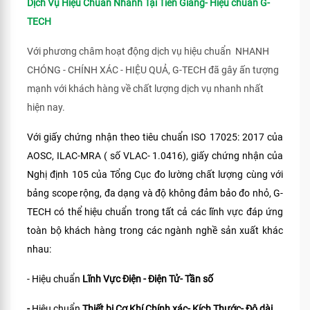
Dịch Vụ Hiệu Chuẩn Nhanh Tại Tiền Giang- Hiệu chuẩn G-
TECH
Với phương châm hoạt động dịch vụ hiệu chuẩn NHANH
CHÓNG - CHÍNH XÁC - HIỆU QUẢ, G-TECH đã gây ấn tượng
mạnh với khách hàng về chất lượng dịch vụ nhanh nhất
hiện nay.
Với giấy chứng nhận theo tiêu chuẩn ISO 17025: 2017 của
AOSC, ILAC-MRA ( số VLAC- 1.0416), giấy chứng nhận của
Nghị định 105 của Tổng Cục đo lường chất lượng cùng với
bảng scope rộng, đa dạng và độ không đảm bảo đo nhỏ, G-
TECH có thể hiệu chuẩn trong tất cả các lĩnh vực đáp ứng
toàn bộ khách hàng trong các ngành nghề sản xuất khác
nhau:
- Hiệu chuẩn
Lĩnh Vực Điện - Điện Tử- Tần số
-
Hiệu chuẩn
Thiết bị Cơ Khí Chính xác- Kích Thước- Độ dài.