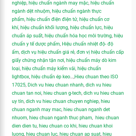
nghiệp
,
hiệu chuẩn ngành may mặc
,
hiệu chuẩn
ngành dệt nhuộm
,
hiệu chuẩn ngành thực
phẩm
,
hiệu chuẩn điện điện tử
,
hiệu chuẩn cơ
khí
,
hiệu chuẩn khối lượng
,
hiệu chuẩn lực
,
hiệu
chuẩn áp suất
,
hiệu chuẩn hóa học môi trường
,
hiệu
chuẩn y tế dược phẩm
,
Hiệu chuẩn nhiệt độ- độ
ẩm
,
dịch vụ hiệu chuẩn giá rẻ
,
đơn vị hiệu chuẩn cấp
giấy chứng nhận tận nơi
,
hiệu chuẩn máy dò kim
loại
,
hiệu chuẩn máy kiểm vải
,
hiệu chuẩn
lightbox
,
hiệu chuẩn ép keo
…,
Hieu chuan theo ISO
17025
,
Dich vu hieu chuan nhanh
,
dich vu hieu
chuan tan noi
,
hieu chuan g-tech
,
dich vu hieu chuan
uy tín
,
dich vu hieu chuan chuyen nghiep
,
hieu
chuan nganh may mac
,
hieu chuan nganh det
nhuom
,
hieu chuan nganh thuc pham
,
hieu chuan
dien dien tu
,
hieu chuan co khi
,
hieu chuan khoi
luong
,
hieu chuan luc
,
hieu chuan ap suat
,
hieu