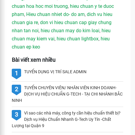
chuan hoa hoc moi truong
,
hieu chuan y te duoc
pham
,
Hieu chuan nhiet do- do am
,
dich vu hieu
chuan gia re
,
don vi hieu chuan cap giay chung
nhan tan noi
,
hieu chuan may do kim loai
,
hieu
chuan may kiem vai
,
hieu chuan lightbox
,
hieu
chuan ep keo
Bài viết xem nhiều
TUYỂN DỤNG VỊ TRÍ SALE ADMIN
1
TUYỂN CHUYÊN VIÊN/ NHÂN VIÊN KINH DOANH-
2
DỊCH VỤ HIỆU CHUẨN G-TECH - TẠI CHI NHÁNH BẮC
NINH
Vì sao các nhà máy, công ty cần hiệu chuẩn thiết bị?
3
Dịch vụ Hiệu Chuẩn Nhanh G-Tech Uy Tín -Chất
Lượng tại Quận 9