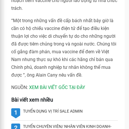
hoạch tiêm vaccine cho người lao động từ nhà chức
trách.
“Một trong những vấn đề cấp bách nhất bây giờ là
cần có hộ chiếu vaccine điện tử để tạo điều kiện
thuận lợi cho việc di chuyển tự do cho những người
đã được tiêm chủng trong và ngoài nước. Chúng tôi
cố gắng đàm phán, mua vaccine để đem về Việt
Nam nhưng thực sự khó khi các hãng chỉ bán qua
Chính phủ, doanh nghiệp tư nhân không thể mua
được “, ông Alain Cany nêu vấn đề.
NGUỒN:
XEM BÀI VIẾT GỐC TẠI ĐÂY
Bài viết xem nhiều
TUYỂN DỤNG VỊ TRÍ SALE ADMIN
1
TUYỂN CHUYÊN VIÊN/ NHÂN VIÊN KINH DOANH-
2