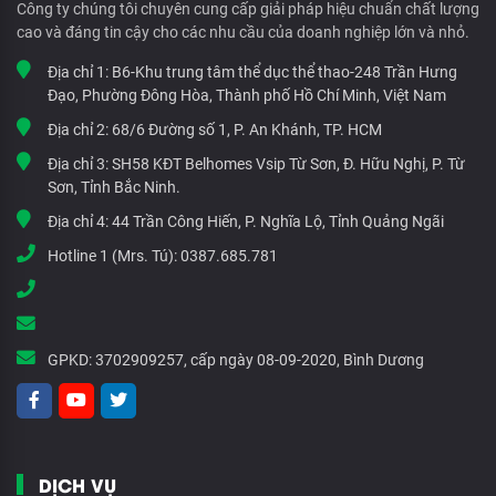
Công ty chúng tôi chuyên cung cấp giải pháp hiệu chuẩn chất lượng
cao và đáng tin cậy cho các nhu cầu của doanh nghiệp lớn và nhỏ.
Địa chỉ 1:
B6-Khu trung tâm thể dục thể thao-248 Trần Hưng
Đạo, Phường Đông Hòa, Thành phố Hồ Chí Minh, Việt Nam
Địa chỉ 2:
68/6 Đường số 1, P. An Khánh, TP. HCM
Địa chỉ 3:
SH58 KĐT Belhomes Vsip Từ Sơn, Đ. Hữu Nghị, P. Từ
Sơn, Tỉnh Bắc Ninh.
Địa chỉ 4:
44 Trần Công Hiến, P. Nghĩa Lộ, Tỉnh Quảng Ngãi
Hotline 1 (Mrs. Tú):
0387.685.781
GPKD:
3702909257, cấp ngày 08-09-2020, Bình Dương
DỊCH VỤ