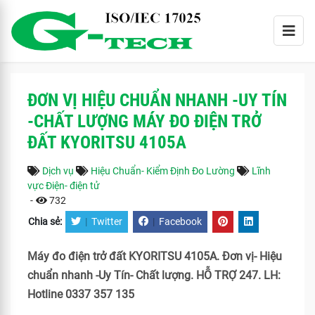
ĐƠN VỊ HIỆU CHUẨN NHANH -UY TÍN
-CHẤT LƯỢNG MÁY ĐO ĐIỆN TRỞ
ĐẤT KYORITSU 4105A
Dịch vụ
Hiệu Chuẩn- Kiểm Định Đo Lường
Lĩnh
vực Điện- điện tử
-
732
Chia sẻ:
|
Twitter
|
Facebook
Máy đo điện trở đất KYORITSU 4105A. Đơn vị- Hiệu
chuẩn nhanh -Uy Tín- Chất lượng. HỖ TRỢ 247. LH:
Hotline 0337 357 135