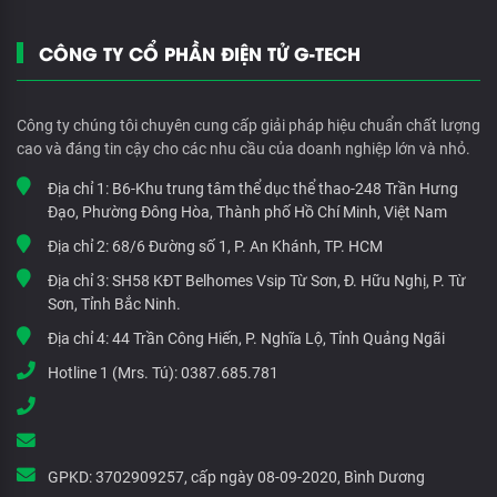
CÔNG TY CỔ PHẦN ĐIỆN TỬ G-TECH
Công ty chúng tôi chuyên cung cấp giải pháp hiệu chuẩn chất lượng
cao và đáng tin cậy cho các nhu cầu của doanh nghiệp lớn và nhỏ.
Địa chỉ 1:
B6-Khu trung tâm thể dục thể thao-248 Trần Hưng
Đạo, Phường Đông Hòa, Thành phố Hồ Chí Minh, Việt Nam
Địa chỉ 2:
68/6 Đường số 1, P. An Khánh, TP. HCM
Địa chỉ 3:
SH58 KĐT Belhomes Vsip Từ Sơn, Đ. Hữu Nghị, P. Từ
Sơn, Tỉnh Bắc Ninh.
Địa chỉ 4:
44 Trần Công Hiến, P. Nghĩa Lộ, Tỉnh Quảng Ngãi
Hotline 1 (Mrs. Tú):
0387.685.781
GPKD:
3702909257, cấp ngày 08-09-2020, Bình Dương