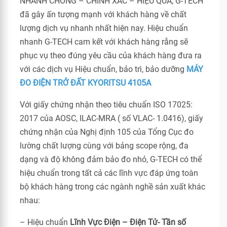
NHANH CHÓNG – CHÍNH XÁC – HIỆU QUẢ, G-TECH
đã gây ấn tượng mạnh với khách hàng về chất
lượng dịch vụ nhanh nhất hiện nay. Hiệu chuẩn
nhanh G-TECH cam kết với khách hàng rằng sẽ
phục vụ theo đúng yêu cầu của khách hàng đưa ra
với các dịch vụ Hiệu chuẩn, bảo trì, bảo dưỡng
MÁY
ĐO ĐIỆN TRỞ ĐẤT KYORITSU 4105A
Với giấy chứng nhận theo tiêu chuẩn ISO 17025:
2017 của AOSC, ILAC-MRA ( số VLAC- 1.0416), giấy
chứng nhận của Nghị định 105 của Tổng Cục đo
lường chất lượng cùng với bảng scope rộng, đa
dạng và độ không đảm bảo đo nhỏ, G-TECH có thể
hiệu chuẩn trong tất cả các lĩnh vực đáp ứng toàn
bộ khách hàng trong các ngành nghề sản xuất khác
nhau:
– Hiệu chuẩn
Lĩnh Vực Điện – Điện Tử- Tần số