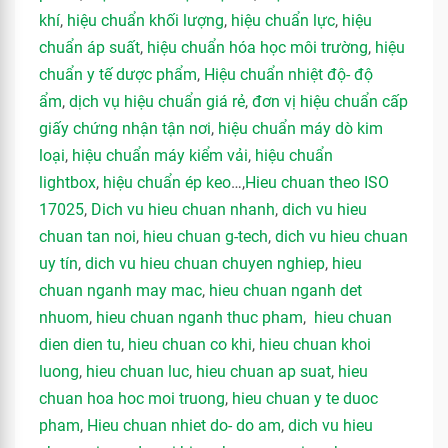
khí
,
hiệu chuẩn khối lượng
,
hiệu chuẩn lực
,
hiệu
chuẩn áp suất
,
hiệu chuẩn hóa học môi trường
,
hiệu
chuẩn y tế dược phẩm
,
Hiệu chuẩn nhiệt độ- độ
ẩm
,
dịch vụ hiệu chuẩn giá rẻ
,
đơn vị hiệu chuẩn cấp
giấy chứng nhận tận nơi
,
hiệu chuẩn máy dò kim
loại
,
hiệu chuẩn máy kiểm vải
,
hiệu chuẩn
lightbox
,
hiệu chuẩn ép keo
…,
Hieu chuan theo ISO
17025
,
Dich vu hieu chuan nhanh
,
dich vu hieu
chuan tan noi
,
hieu chuan g-tech
,
dich vu hieu chuan
uy tín
,
dich vu hieu chuan chuyen nghiep
,
hieu
chuan nganh may mac
,
hieu chuan nganh det
nhuom
,
hieu chuan nganh thuc pham
,
hieu chuan
dien dien tu
,
hieu chuan co khi
,
hieu chuan khoi
luong
,
hieu chuan luc
,
hieu chuan ap suat
,
hieu
chuan hoa hoc moi truong
,
hieu chuan y te duoc
pham
,
Hieu chuan nhiet do- do am
,
dich vu hieu