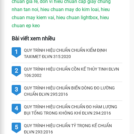
chuan gia re
,
don vi hieu chuan cap giay chung
nhan tan noi
,
hieu chuan may do kim loai
,
hieu
chuan may kiem vai
,
hieu chuan lightbox
,
hieu
chuan ep keo
Bài viết xem nhiều
QUY TRÌNH HIỆU CHUẨN CHUẨN KIỂM ĐỊNH
1
TAXIMET ĐLVN 315:2020
QUY TRÌNH HIỆU CHUẨN CỒN KẾ THỦY TINH ĐLVN
2
106:2002
QUY TRÌNH HIỆU CHUẨN BIẾN DÒNG ĐO LƯỜNG
3
CHUẨN ĐLVN 295:2016
QUY TRÌNH HIỆU CHUẨN CHUẨN ĐO HÀM LƯỢNG
4
BỤI TỔNG TRONG KHÔNG KHÍ ĐLVN 294:2016
QUY TRÌNH HIỆU CHUẨN TỶ TRỌNG KẾ CHUẨN
5
ĐLVN 293:2016