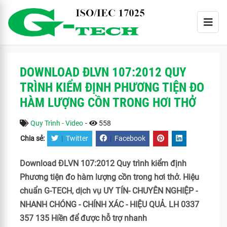
DOWNLOAD ĐLVN 107:2012 QUY
TRÌNH KIỂM ĐỊNH PHƯƠNG TIỆN ĐO
HÀM LƯỢNG CỒN TRONG HƠI THỞ
Quy Trình - Video
-
558
Chia sẻ:
|
Twitter
|
Facebook
Download ĐLVN 107:2012 Quy trình kiểm định
Phương tiện đo hàm lượng cồn trong hơi thở. Hiệu
chuẩn G-TECH, dịch vụ UY TÍN- CHUYÊN NGHIỆP -
NHANH CHÓNG - CHÍNH XÁC - HIỆU QUẢ. LH 0337
357 135 Hiền để được hỗ trợ nhanh