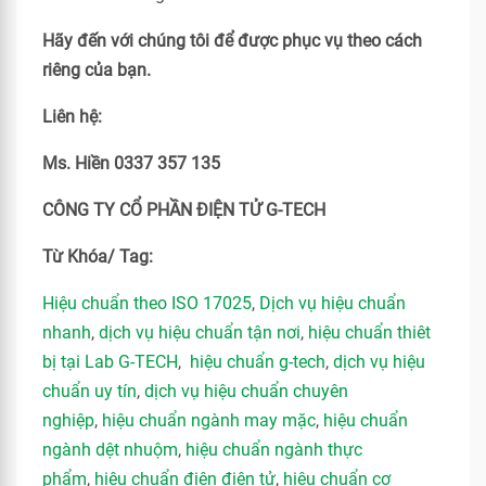
Hãy đến với chúng tôi để được phục vụ theo cách
riêng của bạn.
Liên hệ:
Ms. Hiền 0337 357 135
CÔNG TY CỔ PHẦN ĐIỆN TỬ G-TECH
Từ Khóa/ Tag:
Hiệu chuẩn theo ISO 17025
,
Dịch vụ hiệu chuẩn
nhanh
,
dịch vụ hiệu chuẩn tận nơi
,
hiệu chuẩn thiêt
bị tại Lab G-TECH
,
hiệu chuẩn g-tech
,
dịch vụ hiệu
chuẩn uy tín
,
dịch vụ hiệu chuẩn chuyên
nghiệp
,
hiệu chuẩn ngành may mặc
,
hiệu chuẩn
ngành dệt nhuộm
,
hiệu chuẩn ngành thực
phẩm
,
hiệu chuẩn điện điện tử
,
hiệu chuẩn cơ