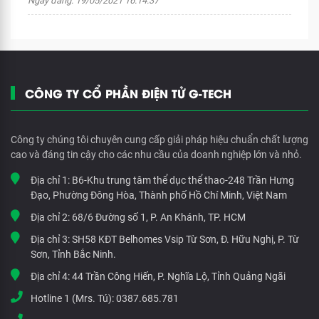
Ngày đăng: 19/05/2021 16:14:37
CÔNG TY CỔ PHẦN ĐIỆN TỬ G-TECH
Công ty chúng tôi chuyên cung cấp giải pháp hiệu chuẩn chất lượng
cao và đáng tin cậy cho các nhu cầu của doanh nghiệp lớn và nhỏ.
Địa chỉ 1:
B6-Khu trung tâm thể dục thể thao-248 Trần Hưng
Đạo, Phường Đông Hòa, Thành phố Hồ Chí Minh, Việt Nam
Địa chỉ 2:
68/6 Đường số 1, P. An Khánh, TP. HCM
Địa chỉ 3:
SH58 KĐT Belhomes Vsip Từ Sơn, Đ. Hữu Nghị, P. Từ
Sơn, Tỉnh Bắc Ninh.
Địa chỉ 4:
44 Trần Công Hiến, P. Nghĩa Lộ, Tỉnh Quảng Ngãi
Hotline 1 (Mrs. Tú):
0387.685.781