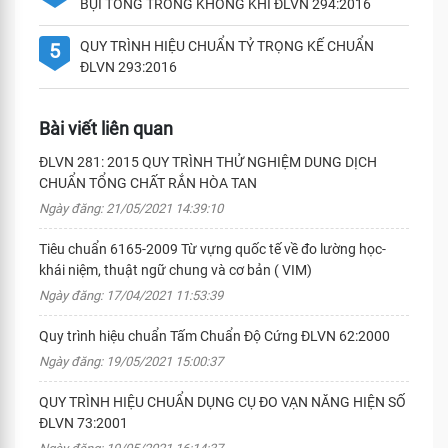
BỤI TỔNG TRONG KHÔNG KHÍ ĐLVN 294:2016
QUY TRÌNH HIỆU CHUẨN TỶ TRỌNG KẾ CHUẨN
5
ĐLVN 293:2016
Bài viết liên quan
ĐLVN 281: 2015 QUY TRÌNH THỬ NGHIỆM DUNG DỊCH
CHUẨN TỔNG CHẤT RẮN HÒA TAN
Ngày đăng: 21/05/2021 14:39:10
Tiêu chuẩn 6165-2009 Từ vựng quốc tế về đo lường học-
khái niệm, thuật ngữ chung và cơ bản ( VIM)
Ngày đăng: 17/04/2021 11:53:39
Quy trình hiệu chuẩn Tấm Chuẩn Độ Cứng ĐLVN 62:2000
Ngày đăng: 19/05/2021 15:00:37
QUY TRÌNH HIỆU CHUẨN DỤNG CỤ ĐO VẠN NĂNG HIỆN SỐ
ĐLVN 73:2001