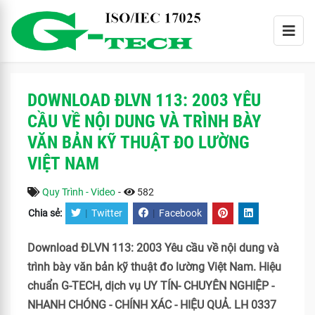
DOWNLOAD ĐLVN 113: 2003 YÊU
CẦU VỀ NỘI DUNG VÀ TRÌNH BÀY
VĂN BẢN KỸ THUẬT ĐO LƯỜNG
VIỆT NAM
Quy Trình - Video
-
582
Chia sẻ:
|
Twitter
|
Facebook
Download ĐLVN 113: 2003 Yêu cầu về nội dung và
trình bày văn bản kỹ thuật đo lường Việt Nam. Hiệu
chuẩn G-TECH, dịch vụ UY TÍN- CHUYÊN NGHIỆP -
NHANH CHÓNG - CHÍNH XÁC - HIỆU QUẢ. LH 0337