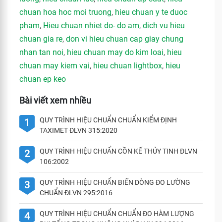
chuan hoa hoc moi truong
,
hieu chuan y te duoc
pham
,
Hieu chuan nhiet do- do am
,
dich vu hieu
chuan gia re
,
don vi hieu chuan cap giay chung
nhan tan noi
,
hieu chuan may do kim loai
,
hieu
chuan may kiem vai
,
hieu chuan lightbox
,
hieu
chuan ep keo
Bài viết xem nhiều
QUY TRÌNH HIỆU CHUẨN CHUẨN KIỂM ĐỊNH
1
TAXIMET ĐLVN 315:2020
QUY TRÌNH HIỆU CHUẨN CỒN KẾ THỦY TINH ĐLVN
2
106:2002
QUY TRÌNH HIỆU CHUẨN BIẾN DÒNG ĐO LƯỜNG
3
CHUẨN ĐLVN 295:2016
QUY TRÌNH HIỆU CHUẨN CHUẨN ĐO HÀM LƯỢNG
4