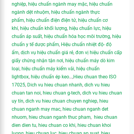
nghiệp
,
hiệu chuẩn ngành may mặc
,
hiệu chuẩn
ngành dệt nhuộm
,
hiệu chuẩn ngành thực
phẩm
,
hiệu chuẩn điện điện tử
,
hiệu chuẩn cơ
khí
,
hiệu chuẩn khối lượng
,
hiệu chuẩn lực
,
hiệu
chuẩn áp suất
,
hiệu chuẩn hóa học môi trường
,
hiệu
chuẩn y tế dược phẩm
,
Hiệu chuẩn nhiệt độ- độ
ẩm
,
dịch vụ hiệu chuẩn giá rẻ
,
đơn vị hiệu chuẩn cấp
giấy chứng nhận tận nơi
,
hiệu chuẩn máy dò kim
loại
,
hiệu chuẩn máy kiểm vải
,
hiệu chuẩn
lightbox
,
hiệu chuẩn ép keo
…,
Hieu chuan theo ISO
17025
,
Dich vu hieu chuan nhanh
,
dich vu hieu
chuan tan noi
,
hieu chuan g-tech
,
dich vu hieu chuan
uy tín
,
dich vu hieu chuan chuyen nghiep
,
hieu
chuan nganh may mac
,
hieu chuan nganh det
nhuom
,
hieu chuan nganh thuc pham
,
hieu chuan
dien dien tu
,
hieu chuan co khi
,
hieu chuan khoi
luong
,
hieu chuan luc
,
hieu chuan ap suat
,
hieu