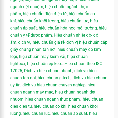
ngành dệt nhuộm
,
hiệu chuẩn ngành thực
phẩm
,
hiệu chuẩn điện điện tử
,
hiệu chuẩn cơ
khí
,
hiệu chuẩn khối lượng
,
hiệu chuẩn lực
,
hiệu
chuẩn áp suất
,
hiệu chuẩn hóa học môi trường
,
hiệu
chuẩn y tế dược phẩm
,
Hiệu chuẩn nhiệt độ- độ
ẩm
,
dịch vụ hiệu chuẩn giá rẻ
,
đơn vị hiệu chuẩn cấp
giấy chứng nhận tận nơi
,
hiệu chuẩn máy dò kim
loại
,
hiệu chuẩn máy kiểm vải
,
hiệu chuẩn
lightbox
,
hiệu chuẩn ép keo
…,
Hieu chuan theo ISO
17025
,
Dich vu hieu chuan nhanh
,
dich vu hieu
chuan tan noi
,
hieu chuan g-tech
,
dich vu hieu chuan
uy tín
,
dich vu hieu chuan chuyen nghiep
,
hieu
chuan nganh may mac
,
hieu chuan nganh det
nhuom
,
hieu chuan nganh thuc pham
,
hieu chuan
dien dien tu
,
hieu chuan co khi
,
hieu chuan khoi
luong
,
hieu chuan luc
,
hieu chuan ap suat
,
hieu