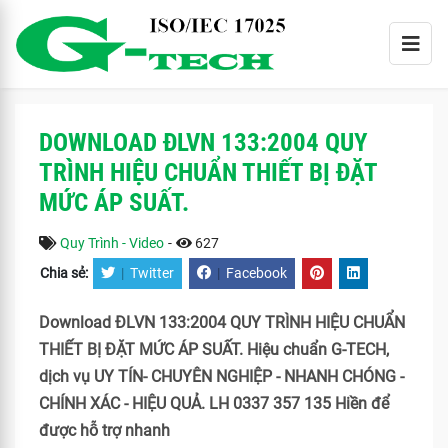
DOWNLOAD ĐLVN 133:2004 QUY
TRÌNH HIỆU CHUẨN THIẾT BỊ ĐẶT
MỨC ÁP SUẤT.
Quy Trình - Video
-
627
Chia sẻ:
|
Twitter
|
Facebook
Download ĐLVN 133:2004 QUY TRÌNH HIỆU CHUẨN
THIẾT BỊ ĐẶT MỨC ÁP SUẤT. Hiệu chuẩn G-TECH,
dịch vụ UY TÍN- CHUYÊN NGHIỆP - NHANH CHÓNG -
CHÍNH XÁC - HIỆU QUẢ. LH 0337 357 135 Hiền để
được hỗ trợ nhanh