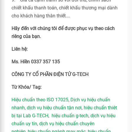
chiết khấu thanh toán, chiết khấu thương mại dành
cho khách hàng thân thiết.…
Hãy đến với chúng tôi để được phục vụ theo cách
riêng của bạn.
Liên hệ:
Ms. Hiền 0337 357 135
CÔNG TY CỔ PHẦN ĐIỆN TỬ G-TECH
Từ Khóa/ Tag:
Hiệu chuẩn theo ISO 17025
,
Dịch vụ hiệu chuẩn
nhanh
,
dịch vụ hiệu chuẩn tận nơi
,
hiệu chuẩn thiêt
bị tại Lab G-TECH
,
hiệu chuẩn g-tech
,
dịch vụ hiệu
chuẩn uy tín
,
dịch vụ hiệu chuẩn chuyên
nghiệp
,
hiệu chuẩn ngành may mặc
,
hiệu chuẩn