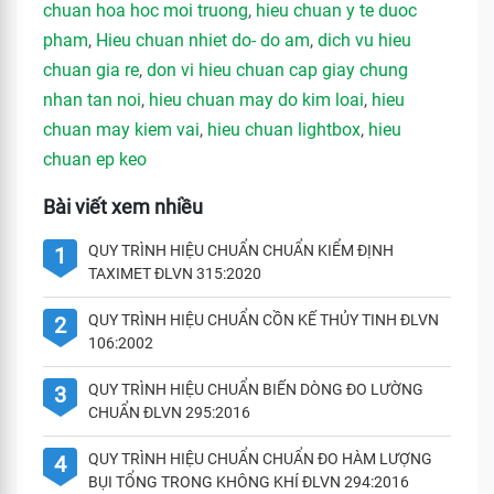
chuan hoa hoc moi truong
,
hieu chuan y te duoc
pham
,
Hieu chuan nhiet do- do am
,
dich vu hieu
chuan gia re
,
don vi hieu chuan cap giay chung
nhan tan noi
,
hieu chuan may do kim loai
,
hieu
chuan may kiem vai
,
hieu chuan lightbox
,
hieu
chuan ep keo
Bài viết xem nhiều
QUY TRÌNH HIỆU CHUẨN CHUẨN KIỂM ĐỊNH
1
TAXIMET ĐLVN 315:2020
QUY TRÌNH HIỆU CHUẨN CỒN KẾ THỦY TINH ĐLVN
2
106:2002
QUY TRÌNH HIỆU CHUẨN BIẾN DÒNG ĐO LƯỜNG
3
CHUẨN ĐLVN 295:2016
QUY TRÌNH HIỆU CHUẨN CHUẨN ĐO HÀM LƯỢNG
4
BỤI TỔNG TRONG KHÔNG KHÍ ĐLVN 294:2016