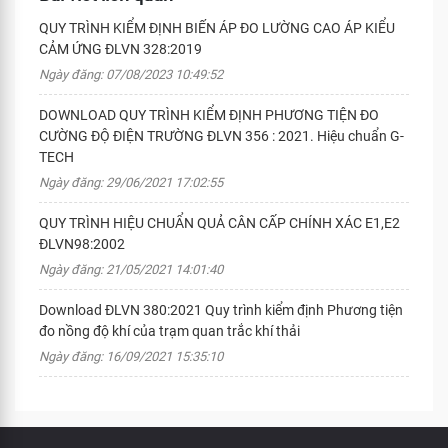
QUY TRÌNH KIỂM ĐỊNH BIẾN ÁP ĐO LƯỜNG CAO ÁP KIỂU
CẢM ỨNG ĐLVN 328:2019
Ngày đăng: 07/08/2023 10:49:52
DOWNLOAD QUY TRÌNH KIỂM ĐỊNH PHƯƠNG TIỆN ĐO
CƯỜNG ĐỘ ĐIỆN TRƯỜNG ĐLVN 356 : 2021. Hiệu chuẩn G-
TECH
Ngày đăng: 29/06/2021 17:02:55
QUY TRÌNH HIỆU CHUẨN QUẢ CÂN CẤP CHÍNH XÁC E1,E2
ĐLVN98:2002
Ngày đăng: 21/05/2021 14:01:40
Download ĐLVN 380:2021 Quy trình kiểm định Phương tiện
đo nồng độ khí của trạm quan trắc khí thải
Ngày đăng: 16/09/2021 15:35:10