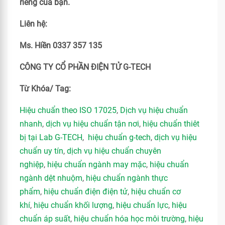
riêng của bạn.
Liên hệ:
Ms. Hiền 0337 357 135
CÔNG TY CỔ PHẦN ĐIỆN TỬ G-TECH
Từ Khóa/ Tag:
Hiệu chuẩn theo ISO 17025
,
Dịch vụ hiệu chuẩn
nhanh
,
dịch vụ hiệu chuẩn tận nơi
,
hiệu chuẩn thiêt
bị tại Lab G-TECH
,
hiệu chuẩn g-tech
,
dịch vụ hiệu
chuẩn uy tín
,
dịch vụ hiệu chuẩn chuyên
nghiệp
,
hiệu chuẩn ngành may mặc
,
hiệu chuẩn
ngành dệt nhuộm
,
hiệu chuẩn ngành thực
phẩm
,
hiệu chuẩn điện điện tử
,
hiệu chuẩn cơ
khí
,
hiệu chuẩn khối lượng
,
hiệu chuẩn lực
,
hiệu
chuẩn áp suất
,
hiệu chuẩn hóa học môi trường
,
hiệu