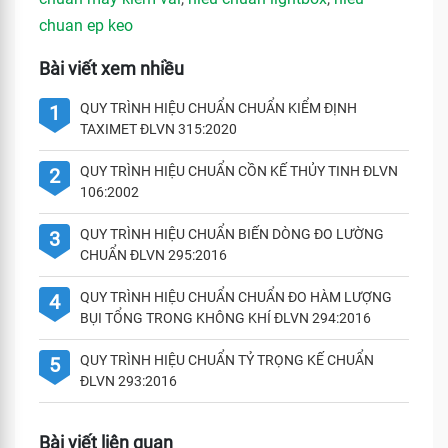
chuan ep keo
Bài viết xem nhiều
QUY TRÌNH HIỆU CHUẨN CHUẨN KIỂM ĐỊNH
1
TAXIMET ĐLVN 315:2020
QUY TRÌNH HIỆU CHUẨN CỒN KẾ THỦY TINH ĐLVN
2
106:2002
QUY TRÌNH HIỆU CHUẨN BIẾN DÒNG ĐO LƯỜNG
3
CHUẨN ĐLVN 295:2016
QUY TRÌNH HIỆU CHUẨN CHUẨN ĐO HÀM LƯỢNG
4
BỤI TỔNG TRONG KHÔNG KHÍ ĐLVN 294:2016
QUY TRÌNH HIỆU CHUẨN TỶ TRỌNG KẾ CHUẨN
5
ĐLVN 293:2016
Bài viết liên quan