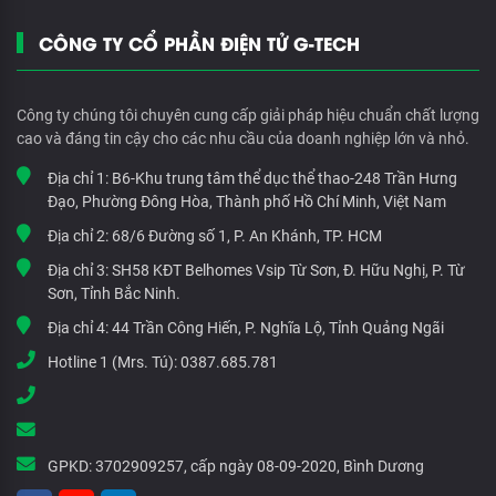
CÔNG TY CỔ PHẦN ĐIỆN TỬ G-TECH
Công ty chúng tôi chuyên cung cấp giải pháp hiệu chuẩn chất lượng
cao và đáng tin cậy cho các nhu cầu của doanh nghiệp lớn và nhỏ.
Địa chỉ 1:
B6-Khu trung tâm thể dục thể thao-248 Trần Hưng
Đạo, Phường Đông Hòa, Thành phố Hồ Chí Minh, Việt Nam
Địa chỉ 2:
68/6 Đường số 1, P. An Khánh, TP. HCM
Địa chỉ 3:
SH58 KĐT Belhomes Vsip Từ Sơn, Đ. Hữu Nghị, P. Từ
Sơn, Tỉnh Bắc Ninh.
Địa chỉ 4:
44 Trần Công Hiến, P. Nghĩa Lộ, Tỉnh Quảng Ngãi
Hotline 1 (Mrs. Tú):
0387.685.781
GPKD:
3702909257, cấp ngày 08-09-2020, Bình Dương