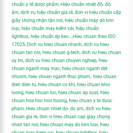
chuẩn y tế dược phẩm
,
Hiệu chuẩn nhiệt độ- độ
ẩm
,
dịch vụ hiệu chuẩn giá rẻ
,
đơn vị hiệu chuẩn cấp
giấy chứng nhận tận nơi
,
hiệu chuẩn máy dò kim
loại
,
hiệu chuẩn máy kiểm vải
,
hiệu chuẩn
lightbox
,
hiệu chuẩn ép keo
…,
Hieu chuan theo ISO
17025
,
Dich vu hieu chuan nhanh
,
dich vu hieu
chuan tan noi
,
hieu chuan g-tech
,
dich vu hieu chuan
uy tín
,
dich vu hieu chuan chuyen nghiep
,
hieu
chuan nganh may mac
,
hieu chuan nganh det
nhuom
,
hieu chuan nganh thuc pham
,
hieu chuan
dien dien tu
,
hieu chuan co khi
,
hieu chuan khoi
luong
,
hieu chuan luc
,
hieu chuan ap suat
,
hieu
chuan hoa hoc moi truong
,
hieu chuan y te duoc
pham
,
Hieu chuan nhiet do- do am
,
dich vu hieu
chuan gia re
,
don vi hieu chuan cap giay chung
nhan tan noi
,
hieu chuan may do kim loai
,
hieu
chuan may kiem vai
,
hieu chuan lightbox
,
hieu