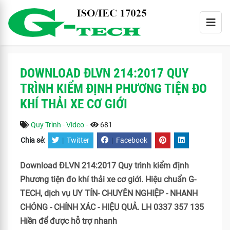
DOWNLOAD ĐLVN 214:2017 QUY
TRÌNH KIỂM ĐỊNH PHƯƠNG TIỆN ĐO
KHÍ THẢI XE CƠ GIỚI
Quy Trình - Video
-
681
Chia sẻ:
|
Twitter
|
Facebook
Download ĐLVN 214:2017 Quy trình kiểm định
Phương tiện đo khí thải xe cơ giới. Hiệu chuẩn G-
TECH, dịch vụ UY TÍN- CHUYÊN NGHIỆP - NHANH
CHÓNG - CHÍNH XÁC - HIỆU QUẢ. LH 0337 357 135
Hiền để được hỗ trợ nhanh