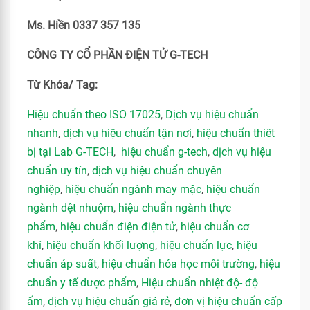
Ms. Hiền 0337 357 135
CÔNG TY CỔ PHẦN ĐIỆN TỬ G-TECH
Từ Khóa/ Tag:
Hiệu chuẩn theo ISO 17025
,
Dịch vụ hiệu chuẩn
nhanh
,
dịch vụ hiệu chuẩn tận nơi
,
hiệu chuẩn thiêt
bị tại Lab G-TECH
,
hiệu chuẩn g-tech
,
dịch vụ hiệu
chuẩn uy tín
,
dịch vụ hiệu chuẩn chuyên
nghiệp
,
hiệu chuẩn ngành may mặc
,
hiệu chuẩn
ngành dệt nhuộm
,
hiệu chuẩn ngành thực
phẩm
,
hiệu chuẩn điện điện tử
,
hiệu chuẩn cơ
khí
,
hiệu chuẩn khối lượng
,
hiệu chuẩn lực
,
hiệu
chuẩn áp suất
,
hiệu chuẩn hóa học môi trường
,
hiệu
chuẩn y tế dược phẩm
,
Hiệu chuẩn nhiệt độ- độ
ẩm
,
dịch vụ hiệu chuẩn giá rẻ
,
đơn vị hiệu chuẩn cấp