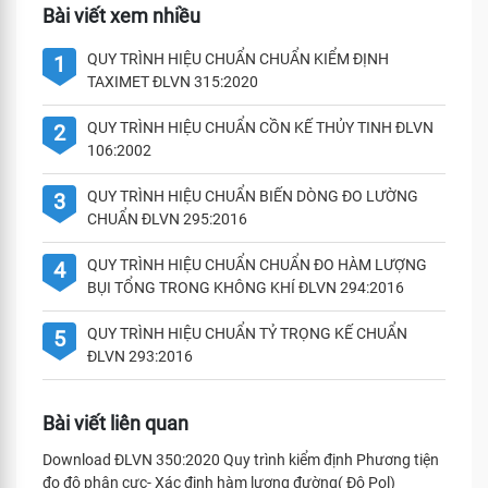
Bài viết xem nhiều
QUY TRÌNH HIỆU CHUẨN CHUẨN KIỂM ĐỊNH
1
TAXIMET ĐLVN 315:2020
QUY TRÌNH HIỆU CHUẨN CỒN KẾ THỦY TINH ĐLVN
2
106:2002
QUY TRÌNH HIỆU CHUẨN BIẾN DÒNG ĐO LƯỜNG
3
CHUẨN ĐLVN 295:2016
QUY TRÌNH HIỆU CHUẨN CHUẨN ĐO HÀM LƯỢNG
4
BỤI TỔNG TRONG KHÔNG KHÍ ĐLVN 294:2016
QUY TRÌNH HIỆU CHUẨN TỶ TRỌNG KẾ CHUẨN
5
ĐLVN 293:2016
Bài viết liên quan
Download ĐLVN 350:2020 Quy trình kiểm định Phương tiện
đo độ phân cực- Xác định hàm lượng đường( Độ Pol)