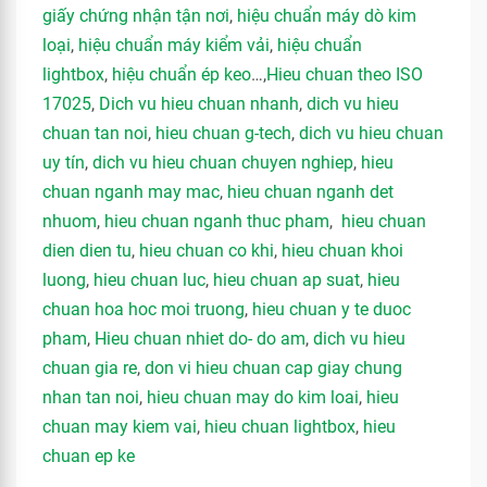
giấy chứng nhận tận nơi
,
hiệu chuẩn máy dò kim
loại
,
hiệu chuẩn máy kiểm vải
,
hiệu chuẩn
lightbox
,
hiệu chuẩn ép keo
…,
Hieu chuan theo ISO
17025
,
Dich vu hieu chuan nhanh
,
dich vu hieu
chuan tan noi
,
hieu chuan g-tech
,
dich vu hieu chuan
uy tín
,
dich vu hieu chuan chuyen nghiep
,
hieu
chuan nganh may mac
,
hieu chuan nganh det
nhuom
,
hieu chuan nganh thuc pham
,
hieu chuan
dien dien tu
,
hieu chuan co khi
,
hieu chuan khoi
luong
,
hieu chuan luc
,
hieu chuan ap suat
,
hieu
chuan hoa hoc moi truong
,
hieu chuan y te duoc
pham
,
Hieu chuan nhiet do- do am
,
dich vu hieu
chuan gia re
,
don vi hieu chuan cap giay chung
nhan tan noi
,
hieu chuan may do kim loai
,
hieu
chuan may kiem vai
,
hieu chuan lightbox
,
hieu
chuan ep ke