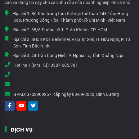
cao và đáng tin cậy cho các nhu cầu của doanh nghiệp lớn và nhỏ.
Địa chỉ 1:
B6-Khu trung tâm thể dục thể thao-248 Trần Hưng
Đạo, Phường Đông Hòa, Thành phố Hồ Chí Minh, Việt Nam
Địa chỉ 2:
68/6 Đường số 1, P. An Khánh, TP. HCM
Địa chỉ 3:
SH58 KĐT Belhomes Vsip Từ Sơn, Đ. Hữu Nghị, P. Từ
Sơn, Tỉnh Bắc Ninh.
Địa chỉ 4:
44 Trần Công Hiến, P. Nghĩa Lộ, Tỉnh Quảng Ngãi
Hotline 1 (Mrs. Tú):
0387.685.781
GPKD:
3702909257, cấp ngày 08-09-2020, Bình Dương
DỊCH VỤ