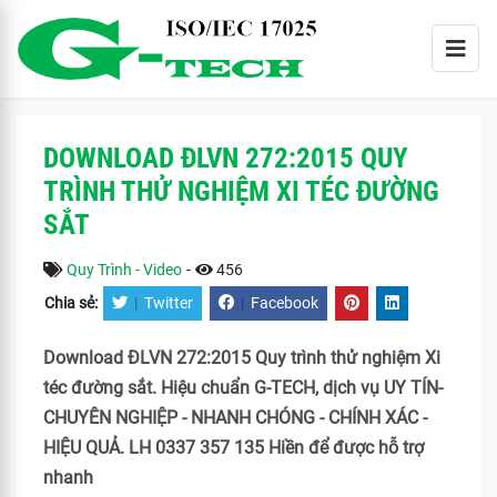
DOWNLOAD ĐLVN 272:2015 QUY
TRÌNH THỬ NGHIỆM XI TÉC ĐƯỜNG
SẮT
Quy Trình - Video
-
456
Chia sẻ:
|
Twitter
|
Facebook
Download ĐLVN 272:2015 Quy trình thử nghiệm Xi
téc đường sắt. Hiệu chuẩn G-TECH, dịch vụ UY TÍN-
CHUYÊN NGHIỆP - NHANH CHÓNG - CHÍNH XÁC -
HIỆU QUẢ. LH 0337 357 135 Hiền để được hỗ trợ
nhanh