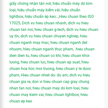
giấy chứng nhận tận nơi
,
hiệu chuẩn máy dò kim
loại
,
hiệu chuẩn máy kiểm vải
,
hiệu chuẩn
lightbox
,
hiệu chuẩn ép keo
…,
Hieu chuan theo ISO
17025
,
Dich vu hieu chuan nhanh
,
dich vu hieu
chuan tan noi
,
hieu chuan g-tech
,
dich vu hieu chuan
uy tín
,
dich vu hieu chuan chuyen nghiep
,
hieu
chuan nganh may mac
,
hieu chuan nganh det
nhuom
,
hieu chuan nganh thuc pham
,
hieu chuan
dien dien tu
,
hieu chuan co khi
,
hieu chuan khoi
luong
,
hieu chuan luc
,
hieu chuan ap suat
,
hieu
chuan hoa hoc moi truong
,
hieu chuan y te duoc
pham
,
Hieu chuan nhiet do- do am
,
dich vu hieu
chuan gia re
,
don vi hieu chuan cap giay chung
nhan tan noi
,
hieu chuan may do kim loai
,
hieu
chuan may kiem vai
,
hieu chuan lightbox
,
hieu
chuan ep keo