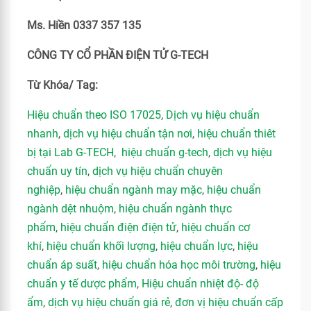
Ms. Hiền 0337 357 135
CÔNG TY CỔ PHẦN ĐIỆN TỬ G-TECH
Từ Khóa/ Tag:
Hiệu chuẩn theo ISO 17025
,
Dịch vụ hiệu chuẩn
nhanh
,
dịch vụ hiệu chuẩn tận nơi
,
hiệu chuẩn thiêt
bị tại Lab G-TECH
,
hiệu chuẩn g-tech
,
dịch vụ hiệu
chuẩn uy tín
,
dịch vụ hiệu chuẩn chuyên
nghiệp
,
hiệu chuẩn ngành may mặc
,
hiệu chuẩn
ngành dệt nhuộm
,
hiệu chuẩn ngành thực
phẩm
,
hiệu chuẩn điện điện tử
,
hiệu chuẩn cơ
khí
,
hiệu chuẩn khối lượng
,
hiệu chuẩn lực
,
hiệu
chuẩn áp suất
,
hiệu chuẩn hóa học môi trường
,
hiệu
chuẩn y tế dược phẩm
,
Hiệu chuẩn nhiệt độ- độ
ẩm
,
dịch vụ hiệu chuẩn giá rẻ
,
đơn vị hiệu chuẩn cấp