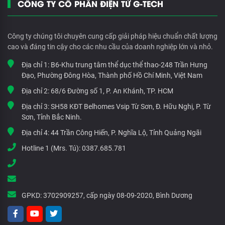
CÔNG TY CỔ PHẦN ĐIỆN TỬ G-TECH
Công ty chúng tôi chuyên cung cấp giải pháp hiệu chuẩn chất lượng
cao và đáng tin cậy cho các nhu cầu của doanh nghiệp lớn và nhỏ.
Địa chỉ 1:
B6-Khu trung tâm thể dục thể thao-248 Trần Hưng
Đạo, Phường Đông Hòa, Thành phố Hồ Chí Minh, Việt Nam
Địa chỉ 2:
68/6 Đường số 1, P. An Khánh, TP. HCM
Địa chỉ 3:
SH58 KĐT Belhomes Vsip Từ Sơn, Đ. Hữu Nghị, P. Từ
Sơn, Tỉnh Bắc Ninh.
Địa chỉ 4:
44 Trần Công Hiến, P. Nghĩa Lộ, Tỉnh Quảng Ngãi
Hotline 1 (Mrs. Tú):
0387.685.781
GPKD:
3702909257, cấp ngày 08-09-2020, Bình Dương