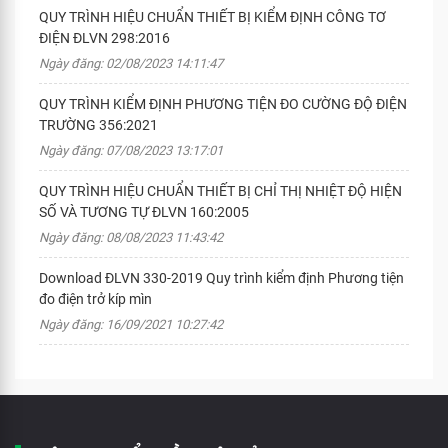
QUY TRÌNH HIỆU CHUẨN THIẾT BỊ KIỂM ĐỊNH CÔNG TƠ
ĐIỆN ĐLVN 298:2016
Ngày đăng: 02/08/2023 14:11:47
QUY TRÌNH KIỂM ĐỊNH PHƯƠNG TIỆN ĐO CƯỜNG ĐỘ ĐIỆN
TRƯỜNG 356:2021
Ngày đăng: 07/08/2023 13:17:01
QUY TRÌNH HIỆU CHUẨN THIẾT BỊ CHỈ THỊ NHIỆT ĐỘ HIỆN
SỐ VÀ TƯƠNG TỰ ĐLVN 160:2005
Ngày đăng: 08/08/2023 11:43:42
Download ĐLVN 330-2019 Quy trình kiểm định Phương tiện
đo điện trở kíp mìn
Ngày đăng: 16/09/2021 10:27:42