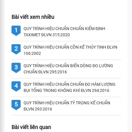
Bài viết xem nhiều
QUY TRÌNH HIỆU CHUẨN CHUẨN KIỂM ĐỊNH
1
TAXIMET ĐLVN 315:2020
QUY TRÌNH HIỆU CHUẨN CỒN KẾ THỦY TINH ĐLVN
2
106:2002
QUY TRÌNH HIỆU CHUẨN BIẾN DÒNG ĐO LƯỜNG
3
CHUẨN ĐLVN 295:2016
QUY TRÌNH HIỆU CHUẨN CHUẨN ĐO HÀM LƯỢNG
4
BỤI TỔNG TRONG KHÔNG KHÍ ĐLVN 294:2016
QUY TRÌNH HIỆU CHUẨN TỶ TRỌNG KẾ CHUẨN
5
ĐLVN 293:2016
Bài viết liên quan