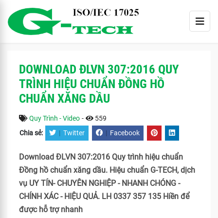
DOWNLOAD ĐLVN 307:2016 QUY
TRÌNH HIỆU CHUẨN ĐỒNG HỒ
CHUẨN XĂNG DẦU
Quy Trình - Video
-
559
Chia sẻ:
|
Twitter
|
Facebook
Download ĐLVN 307:2016 Quy trình hiệu chuẩn
Đồng hồ chuẩn xăng dầu. Hiệu chuẩn G-TECH, dịch
vụ UY TÍN- CHUYÊN NGHIỆP - NHANH CHÓNG -
CHÍNH XÁC - HIỆU QUẢ. LH 0337 357 135 Hiền để
được hỗ trợ nhanh