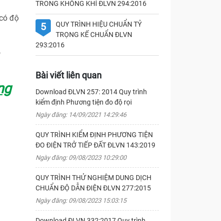
TRONG KHÔNG KHÍ ĐLVN 294:2016
 có độ
QUY TRÌNH HIỆU CHUẨN TỶ
5
TRỌNG KẾ CHUẨN ĐLVN
293:2016
o
Bài viết liên quan
ng
Download ĐLVN 257: 2014 Quy trình
kiểm định Phương tiện đo độ rọi
Ngày đăng: 14/09/2021 14:29:46
QUY TRÌNH KIỂM ĐỊNH PHƯƠNG TIỆN
ĐO ĐIỆN TRỞ TIẾP ĐẤT ĐLVN 143:2019
Ngày đăng: 09/08/2023 10:29:00
QUY TRÌNH THỬ NGHIỆM DUNG DỊCH
CHUẨN ĐỘ DẪN ĐIỆN ĐLVN 277:2015
Ngày đăng: 09/08/2023 15:03:15
Download ĐLVN 332:2017 Quy trình