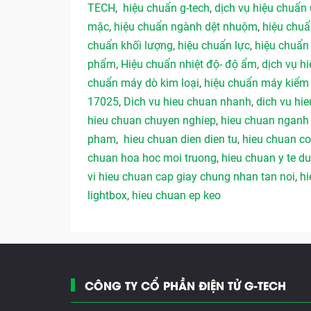
TECH
,
hiệu chuẩn g-tech
,
dịch vụ hiệu chuẩn 
mặc
,
hiệu chuẩn ngành dệt nhuộm
,
hiệu chu
chuẩn khối lượng
,
hiệu chuẩn lực
,
hiệu chuẩn
phẩm
,
Hiệu chuẩn nhiệt độ- độ ẩm
,
dịch vụ hi
chuẩn máy dò kim loại
,
hiệu chuẩn máy kiểm 
17025
,
Dich vu hieu chuan nhanh
,
dich vu hie
hieu chuan chuyen nghiep
,
hieu chuan ngan
pham
,
hieu chuan dien dien tu
,
hieu chuan co
chuan hoa hoc moi truong
,
hieu chuan y te 
vi hieu chuan cap giay chung nhan tan noi
,
hi
lightbox
,
hieu chuan ep keo
CÔNG TY CỔ PHẦN ĐIỆN TỬ G-TECH