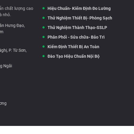
ẩn chất lượng cao
Hiệu Chuẩn- Kiểm Định Đo Lường
à nhỏ.
Thử Nghiệm Thiết Bị- Phòng Sạch
rần Hưng Đạo,
Thử Nghiệm Thành Thạo-SSLP
am
Phân Phối - Sửa chữa- Bảo Trì
Kiểm Định Thiết Bị An Toàn
hị, P. Từ Sơn,
Đào Tạo Hiệu Chuẩn Nội Bộ
ng Ngãi
ương