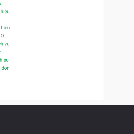
y
,
hiệu
,
hiệu
SO
ch vu
c
hieu
,
don