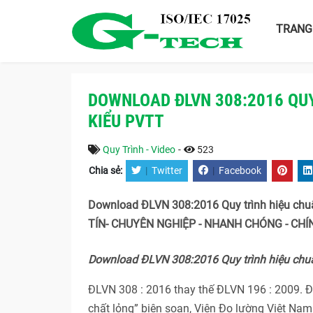
TRANG
DOWNLOAD ĐLVN 308:2016 QUY
KIỂU PVTT
Quy Trình - Video
-
523
Chia sẻ:
|
Twitter
|
Facebook
Download ĐLVN 308:2016 Quy trình hiệu chuẩ
TÍN- CHUYÊN NGHIỆP - NHANH CHÓNG - CHÍNH
Download ĐLVN 308:2016 Quy trình hiệu chuẩ
ĐLVN 308 : 2016 thay thế ĐLVN 196 : 2009. Đ
chất lỏng” biên soạn, Viện Đo lường Việt Na