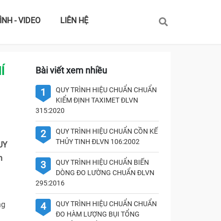
ÌNH - VIDEO
LIÊN HỆ
Í
Bài viết xem nhiều
QUY TRÌNH HIỆU CHUẨN CHUẨN
1
KIỂM ĐỊNH TAXIMET ĐLVN
315:2020
QUY TRÌNH HIỆU CHUẨN CỒN KẾ
2
THỦY TINH ĐLVN 106:2002
UY
h
QUY TRÌNH HIỆU CHUẨN BIẾN
3
DÒNG ĐO LƯỜNG CHUẨN ĐLVN
295:2016
ng
QUY TRÌNH HIỆU CHUẨN CHUẨN
4
ĐO HÀM LƯỢNG BỤI TỔNG