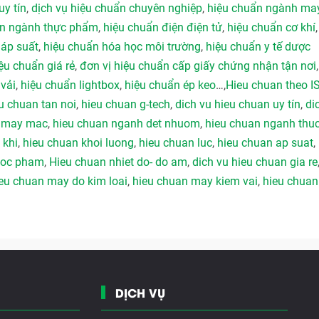
uy tín
,
dịch vụ hiệu chuẩn chuyên nghiệp
,
hiệu chuẩn ngành ma
ẩn ngành thực phẩm
,
hiệu chuẩn điện điện tử
,
hiệu chuẩn cơ khí
 áp suất
,
hiệu chuẩn hóa học môi trường
,
hiệu chuẩn y tế dược
ệu chuẩn giá rẻ
,
đơn vị hiệu chuẩn cấp giấy chứng nhận tận nơi
vải
,
hiệu chuẩn lightbox
,
hiệu chuẩn ép keo
…,
Hieu chuan theo I
u chuan tan noi
,
hieu chuan g-tech
,
dich vu hieu chuan uy tín
,
di
h may mac
,
hieu chuan nganh det nhuom
,
hieu chuan nganh thu
 khi
,
hieu chuan khoi luong
,
hieu chuan luc
,
hieu chuan ap suat
,
duoc pham
,
Hieu chuan nhiet do- do am
,
dich vu hieu chuan gia re
eu chuan may do kim loai
,
hieu chuan may kiem vai
,
hieu chuan
DỊCH VỤ