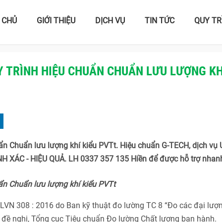
 CHỦ
GIỚI THIỆU
DỊCH VỤ
TIN TỨC
QUY TR
 TRÌNH HIỆU CHUẨN CHUẨN LƯU LƯỢNG KH
n Chuẩn lưu lượng khí kiểu PVTt. Hiệu chuẩn G-TECH, dịch vụ 
 XÁC - HIỆU QUẢ. LH 0337 357 135 Hiền để được hỗ trợ nhan
n Chuẩn lưu lượng khí kiểu PVTt
LVN 308 : 2016 do Ban kỹ thuật đo lường TC 8 “Đo các đại lượ
m đề nghị, Tổng cục Tiêu chuẩn Đo lường Chất lượng ban hành.