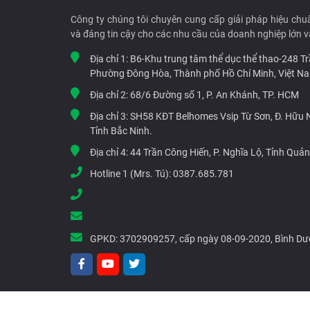
Công ty chúng tôi chuyên cung cấp giải pháp hiệu chu
và đáng tin cậy cho các nhu cầu của doanh nghiệp lớn v
Địa chỉ 1:
B6-Khu trung tâm thể dục thể thao-248 T
Phường Đông Hòa, Thành phố Hồ Chí Minh, Việt N
Địa chỉ 2:
68/6 Đường số 1, P. An Khánh, TP. HCM
Địa chỉ 3:
SH58 KĐT Belhomes Vsip Từ Sơn, Đ. Hữu Ng
Tỉnh Bắc Ninh.
Địa chỉ 4:
44 Trần Công Hiến, P. Nghĩa Lộ, Tỉnh Quả
Hotline 1 (Mrs. Tú):
0387.685.781
GPKD:
3702909257, cấp ngày 08-09-2020, Bình D