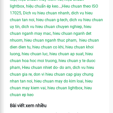
lightbox
,
hiệu chuẩn ép keo
…,
Hieu chuan theo ISO
17025
,
Dich vu hieu chuan nhanh
,
dich vu hieu
chuan tan noi
,
hieu chuan g-tech
,
dich vu hieu chuan
uy tín
,
dich vu hieu chuan chuyen nghiep
,
hieu
chuan nganh may mac
,
hieu chuan nganh det
nhuom
,
hieu chuan nganh thuc pham
,
hieu chuan
dien dien tu
,
hieu chuan co khi
,
hieu chuan khoi
luong
,
hieu chuan luc
,
hieu chuan ap suat
,
hieu
chuan hoa hoc moi truong
,
hieu chuan y te duoc
pham
,
Hieu chuan nhiet do- do am
,
dich vu hieu
chuan gia re
,
don vi hieu chuan cap giay chung
nhan tan noi
,
hieu chuan may do kim loai
,
hieu
chuan may kiem vai
,
hieu chuan lightbox
,
hieu
chuan ep keo
Bài viết xem nhiều