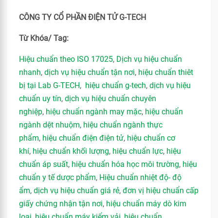
CÔNG TY CỔ PHẦN ĐIỆN TỬ G-TECH
Từ Khóa/ Tag:
Hiệu chuẩn theo ISO 17025
,
Dịch vụ hiệu chuẩn
nhanh
,
dịch vụ hiệu chuẩn tận nơi
,
hiệu chuẩn thiêt
bị tại Lab G-TECH
,
hiệu chuẩn g-tech
,
dịch vụ hiệu
chuẩn uy tín
,
dịch vụ hiệu chuẩn chuyên
nghiệp
,
hiệu chuẩn ngành may mặc
,
hiệu chuẩn
ngành dệt nhuộm
,
hiệu chuẩn ngành thực
phẩm
,
hiệu chuẩn điện điện tử
,
hiệu chuẩn cơ
khí
,
hiệu chuẩn khối lượng
,
hiệu chuẩn lực
,
hiệu
chuẩn áp suất
,
hiệu chuẩn hóa học môi trường
,
hiệu
chuẩn y tế dược phẩm
,
Hiệu chuẩn nhiệt độ- độ
ẩm
,
dịch vụ hiệu chuẩn giá rẻ
,
đơn vị hiệu chuẩn cấp
giấy chứng nhận tận nơi
,
hiệu chuẩn máy dò kim
loại
,
hiệu chuẩn máy kiểm vải
,
hiệu chuẩn