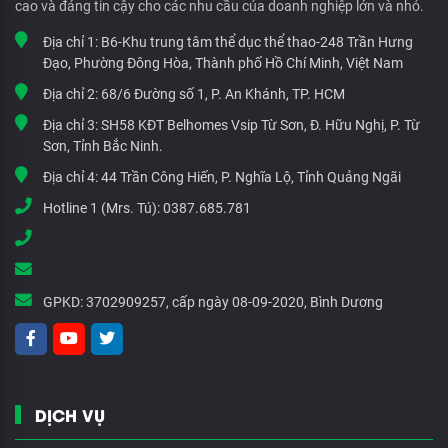
cao và đáng tin cậy cho các nhu cầu của doanh nghiệp lớn và nhỏ.
Địa chỉ 1:
B6-Khu trung tâm thể dục thể thao-248 Trần Hưng
Đạo, Phường Đông Hòa, Thành phố Hồ Chí Minh, Việt Nam
Địa chỉ 2:
68/6 Đường số 1, P. An Khánh, TP. HCM
Địa chỉ 3:
SH58 KĐT Belhomes Vsip Từ Sơn, Đ. Hữu Nghị, P. Từ
Sơn, Tỉnh Bắc Ninh.
Địa chỉ 4:
44 Trần Công Hiến, P. Nghĩa Lộ, Tỉnh Quảng Ngãi
Hotline 1 (Mrs. Tú):
0387.685.781
GPKD:
3702909257, cấp ngày 08-09-2020, Bình Dương
DỊCH VỤ