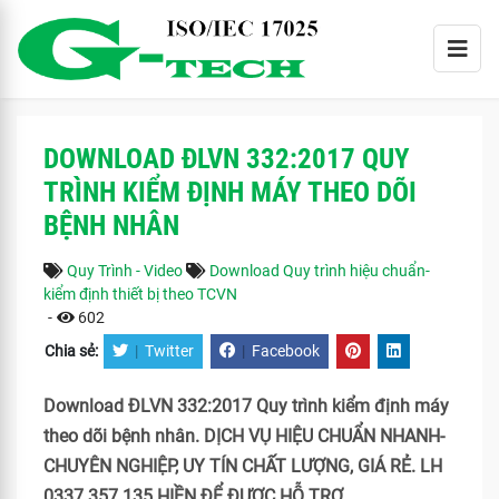
DOWNLOAD ĐLVN 332:2017 QUY
TRÌNH KIỂM ĐỊNH MÁY THEO DÕI
BỆNH NHÂN
Quy Trình - Video
Download Quy trình hiệu chuẩn-
kiểm định thiết bị theo TCVN
-
602
Chia sẻ:
|
Twitter
|
Facebook
Download ĐLVN 332:2017 Quy trình kiểm định máy
theo dõi bệnh nhân. DỊCH VỤ HIỆU CHUẨN NHANH-
CHUYÊN NGHIỆP, UY TÍN CHẤT LƯỢNG, GIÁ RẺ. LH
0337 357 135 HIỀN ĐỂ ĐƯỢC HỖ TRỢ