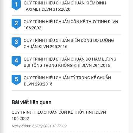
QUY TRÌNH HIỆU CHUẨN CHUẨN KIỂM ĐỊNH
1
TAXIMET ĐLVN 315:2020
QUY TRÌNH HIỆU CHUẨN CỒN KẾ THỦY TINH ĐLVN
2
106:2002
QUY TRÌNH HIỆU CHUẨN BIẾN DÒNG ĐO LƯỜNG
3
CHUẨN ĐLVN 295:2016
QUY TRÌNH HIỆU CHUẨN CHUẨN ĐO HÀM LƯỢNG
4
BỤI TỔNG TRONG KHÔNG KHÍ ĐLVN 294:2016
QUY TRÌNH HIỆU CHUẨN TỶ TRỌNG KẾ CHUẨN
5
ĐLVN 293:2016
Bài viết liên quan
QUY TRÌNH HIỆU CHUẨN CỒN KẾ THỦY TINH ĐLVN
106:2002
Ngày đăng: 21/05/2021 13:56:09