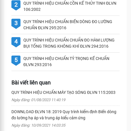
QUY TRÌNH HIỆU CHUẨN CỒN KẾ THỦY TINH ĐLVN
2
106:2002
QUY TRÌNH HIỆU CHUẨN BIẾN DÒNG ĐO LƯỜNG
3
CHUẨN ĐLVN 295:2016
QUY TRÌNH HIỆU CHUẨN CHUẨN ĐO HÀM LƯỢNG
4
BỤI TỔNG TRONG KHÔNG KHÍ ĐLVN 294:2016
QUY TRÌNH HIỆU CHUẨN TỶ TRỌNG KẾ CHUẨN
5
ĐLVN 293:2016
Bài viết liên quan
QUY TRÌNH HIỆU CHUẨN MÁY TẠO SÓNG ĐLVN 115:2003
Ngày đăng: 01/08/2023 11:40:19
DOWNLOAD ĐLVN 18: 2019 Quy trình kiểm định Biến dòng
đo lường hạ áp và trung áp kiểu cảm ứng
Ngày đăng: 10/09/2021 14:03:35