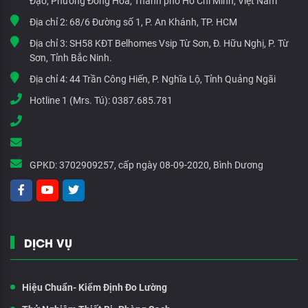
Đạo, Phường Đông Hòa, Thành phố Hồ Chí Minh, Việt Nam
Địa chỉ 2:
68/6 Đường số 1, P. An Khánh, TP. HCM
Địa chỉ 3:
SH58 KĐT Belhomes Vsip Từ Sơn, Đ. Hữu Nghị, P. Từ
Sơn, Tỉnh Bắc Ninh.
Địa chỉ 4:
44 Trần Công Hiến, P. Nghĩa Lộ, Tỉnh Quảng Ngãi
Hotline 1 (Mrs. Tú):
0387.685.781
GPKD:
3702909257, cấp ngày 08-09-2020, Bình Dương
DỊCH VỤ
Hiệu Chuẩn- Kiểm Định Đo Lường