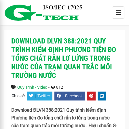
DOWNLOAD ĐLVN 388:2021 QUY
TRÌNH KIỂM ĐỊNH PHƯƠNG TIỆN ĐO
TỔNG CHẤT RẮN LƠ LỬNG TRONG
NƯỚC CỦA TRẠM QUAN TRẮC MÔI
TRƯỜNG NƯỚC
Quy Trình - Video
-
812
Chia sẻ:
|
Twitter
|
Facebook
Download ĐLVN 388:2021 Quy trình kiểm định
Phương tiện đo tổng chất rắn lơ lửng trong nước
của trạm quan trắc môi trường nước . Hiệu chuẩn G-