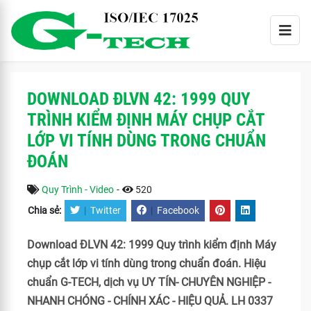
DOWNLOAD ĐLVN 42: 1999 QUY
TRÌNH KIỂM ĐỊNH MÁY CHỤP CẮT
LỚP VI TÍNH DÙNG TRONG CHUẨN
ĐOÁN
Quy Trình - Video
-
520
Chia sẻ:
|
Twitter
|
Facebook
Download ĐLVN 42: 1999 Quy trình kiểm định Máy
chụp cắt lớp vi tính dùng trong chuẩn đoán. Hiệu
chuẩn G-TECH, dịch vụ UY TÍN- CHUYÊN NGHIỆP -
NHANH CHÓNG - CHÍNH XÁC - HIỆU QUẢ. LH 0337