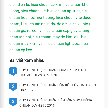
dien dien tu
,
hieu chuan co khi
,
hieu chuan khoi
luong
,
hieu chuan luc
,
hieu chuan ap suat
,
hieu
chuan hoa hoc moi truong
,
hieu chuan y te duoc
pham
,
Hieu chuan nhiet do- do am
,
dich vu hieu
chuan gia re
,
don vi hieu chuan cap giay chung
nhan tan noi
,
hieu chuan may do kim loai
,
hieu
chuan may kiem vai
,
hieu chuan lightbox
,
hieu
chuan ep keo
Bài viết xem nhiều
QUY TRÌNH HIỆU CHUẨN CHUẨN KIỂM ĐỊNH
1
TAXIMET ĐLVN 315:2020
QUY TRÌNH HIỆU CHUẨN CỒN KẾ THỦY TINH ĐLVN
2
106:2002
QUY TRÌNH HIỆU CHUẨN BIẾN DÒNG ĐO LƯỜNG
3
CHUẨN ĐLVN 295:2016