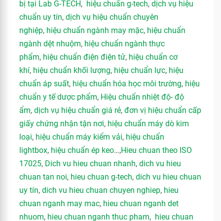
bị tại Lab G-TECH
,
hiệu chuẩn g-tech
,
dịch vụ hiệu
chuẩn uy tín
,
dịch vụ hiệu chuẩn chuyên
nghiệp
,
hiệu chuẩn ngành may mặc
,
hiệu chuẩn
ngành dệt nhuộm
,
hiệu chuẩn ngành thực
phẩm
,
hiệu chuẩn điện điện tử
,
hiệu chuẩn cơ
khí
,
hiệu chuẩn khối lượng
,
hiệu chuẩn lực
,
hiệu
chuẩn áp suất
,
hiệu chuẩn hóa học môi trường
,
hiệu
chuẩn y tế dược phẩm
,
Hiệu chuẩn nhiệt độ- độ
ẩm
,
dịch vụ hiệu chuẩn giá rẻ
,
đơn vị hiệu chuẩn cấp
giấy chứng nhận tận nơi
,
hiệu chuẩn máy dò kim
loại
,
hiệu chuẩn máy kiểm vải
,
hiệu chuẩn
lightbox
,
hiệu chuẩn ép keo
…,
Hieu chuan theo ISO
17025
,
Dich vu hieu chuan nhanh
,
dich vu hieu
chuan tan noi
,
hieu chuan g-tech
,
dich vu hieu chuan
uy tín
,
dich vu hieu chuan chuyen nghiep
,
hieu
chuan nganh may mac
,
hieu chuan nganh det
nhuom
,
hieu chuan nganh thuc pham
,
hieu chuan