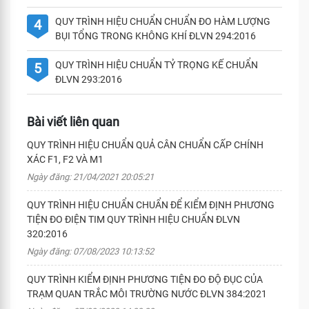
QUY TRÌNH HIỆU CHUẨN CHUẨN ĐO HÀM LƯỢNG
4
BỤI TỔNG TRONG KHÔNG KHÍ ĐLVN 294:2016
QUY TRÌNH HIỆU CHUẨN TỶ TRỌNG KẾ CHUẨN
5
ĐLVN 293:2016
Bài viết liên quan
QUY TRÌNH HIỆU CHUẨN QUẢ CÂN CHUẨN CẤP CHÍNH
XÁC F1, F2 VÀ M1
Ngày đăng: 21/04/2021 20:05:21
QUY TRÌNH HIỆU CHUẨN CHUẨN ĐỂ KIỂM ĐỊNH PHƯƠNG
TIỆN ĐO ĐIỆN TIM QUY TRÌNH HIỆU CHUẨN ĐLVN
320:2016
Ngày đăng: 07/08/2023 10:13:52
QUY TRÌNH KIỂM ĐỊNH PHƯƠNG TIỆN ĐO ĐỘ ĐỤC CỦA
TRẠM QUAN TRẮC MÔI TRƯỜNG NƯỚC ĐLVN 384:2021