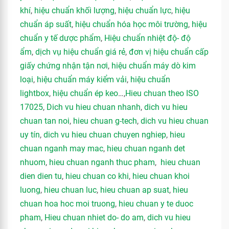
khí
,
hiệu chuẩn khối lượng
,
hiệu chuẩn lực
,
hiệu
chuẩn áp suất
,
hiệu chuẩn hóa học môi trường
,
hiệu
chuẩn y tế dược phẩm
,
Hiệu chuẩn nhiệt độ- độ
ẩm
,
dịch vụ hiệu chuẩn giá rẻ
,
đơn vị hiệu chuẩn cấp
giấy chứng nhận tận nơi
,
hiệu chuẩn máy dò kim
loại
,
hiệu chuẩn máy kiểm vải
,
hiệu chuẩn
lightbox
,
hiệu chuẩn ép keo
…,
Hieu chuan theo ISO
17025
,
Dich vu hieu chuan nhanh
,
dich vu hieu
chuan tan noi
,
hieu chuan g-tech
,
dich vu hieu chuan
uy tín
,
dich vu hieu chuan chuyen nghiep
,
hieu
chuan nganh may mac
,
hieu chuan nganh det
nhuom
,
hieu chuan nganh thuc pham
,
hieu chuan
dien dien tu
,
hieu chuan co khi
,
hieu chuan khoi
luong
,
hieu chuan luc
,
hieu chuan ap suat
,
hieu
chuan hoa hoc moi truong
,
hieu chuan y te duoc
pham
,
Hieu chuan nhiet do- do am
,
dich vu hieu