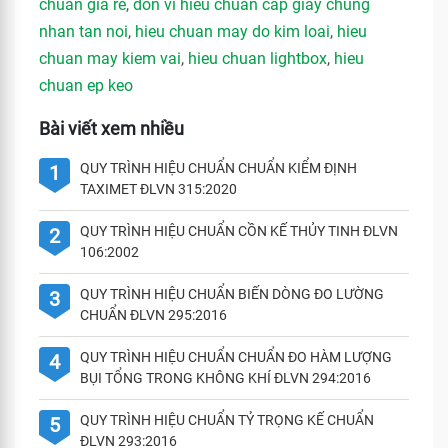
chuan gia re
,
don vi hieu chuan cap giay chung
nhan tan noi
,
hieu chuan may do kim loai
,
hieu
chuan may kiem vai
,
hieu chuan lightbox
,
hieu
chuan ep keo
Bài viết xem nhiều
QUY TRÌNH HIỆU CHUẨN CHUẨN KIỂM ĐỊNH
1
TAXIMET ĐLVN 315:2020
QUY TRÌNH HIỆU CHUẨN CỒN KẾ THỦY TINH ĐLVN
2
106:2002
QUY TRÌNH HIỆU CHUẨN BIẾN DÒNG ĐO LƯỜNG
3
CHUẨN ĐLVN 295:2016
QUY TRÌNH HIỆU CHUẨN CHUẨN ĐO HÀM LƯỢNG
4
BỤI TỔNG TRONG KHÔNG KHÍ ĐLVN 294:2016
QUY TRÌNH HIỆU CHUẨN TỶ TRỌNG KẾ CHUẨN
5
ĐLVN 293:2016