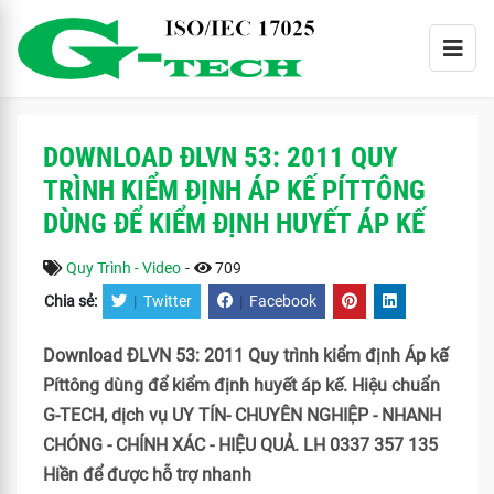
DOWNLOAD ĐLVN 53: 2011 QUY
TRÌNH KIỂM ĐỊNH ÁP KẾ PÍTTÔNG
DÙNG ĐỂ KIỂM ĐỊNH HUYẾT ÁP KẾ
Quy Trình - Video
-
709
Chia sẻ:
|
Twitter
|
Facebook
Download ĐLVN 53: 2011 Quy trình kiểm định Áp kế
Píttông dùng để kiểm định huyết áp kế. Hiệu chuẩn
G-TECH, dịch vụ UY TÍN- CHUYÊN NGHIỆP - NHANH
CHÓNG - CHÍNH XÁC - HIỆU QUẢ. LH 0337 357 135
Hiền để được hỗ trợ nhanh