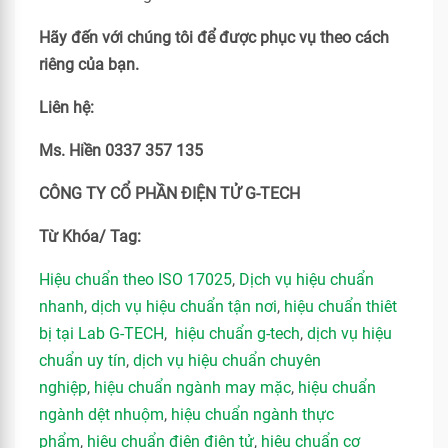
Hãy đến với chúng tôi để được phục vụ theo cách
riêng của bạn.
Liên hệ:
Ms. Hiền 0337 357 135
CÔNG TY CỔ PHẦN ĐIỆN TỬ G-TECH
Từ Khóa/ Tag:
Hiệu chuẩn theo ISO 17025
,
Dịch vụ hiệu chuẩn
nhanh
,
dịch vụ hiệu chuẩn tận nơi
,
hiệu chuẩn thiêt
bị tại Lab G-TECH
,
hiệu chuẩn g-tech
,
dịch vụ hiệu
chuẩn uy tín
,
dịch vụ hiệu chuẩn chuyên
nghiệp
,
hiệu chuẩn ngành may mặc
,
hiệu chuẩn
ngành dệt nhuộm
,
hiệu chuẩn ngành thực
phẩm
,
hiệu chuẩn điện điện tử
,
hiệu chuẩn cơ