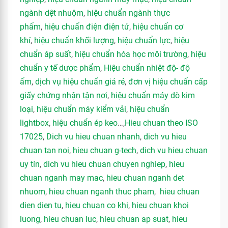
ngành dệt nhuộm
,
hiệu chuẩn ngành thực
phẩm
,
hiệu chuẩn điện điện tử
,
hiệu chuẩn cơ
khí
,
hiệu chuẩn khối lượng
,
hiệu chuẩn lực
,
hiệu
chuẩn áp suất
,
hiệu chuẩn hóa học môi trường
,
hiệu
chuẩn y tế dược phẩm
,
Hiệu chuẩn nhiệt độ- độ
ẩm
,
dịch vụ hiệu chuẩn giá rẻ
,
đơn vị hiệu chuẩn cấp
giấy chứng nhận tận nơi
,
hiệu chuẩn máy dò kim
loại
,
hiệu chuẩn máy kiểm vải
,
hiệu chuẩn
lightbox
,
hiệu chuẩn ép keo
…,
Hieu chuan theo ISO
17025
,
Dich vu hieu chuan nhanh
,
dich vu hieu
chuan tan noi
,
hieu chuan g-tech
,
dich vu hieu chuan
uy tín
,
dich vu hieu chuan chuyen nghiep
,
hieu
chuan nganh may mac
,
hieu chuan nganh det
nhuom
,
hieu chuan nganh thuc pham
,
hieu chuan
dien dien tu
,
hieu chuan co khi
,
hieu chuan khoi
luong
,
hieu chuan luc
,
hieu chuan ap suat
,
hieu