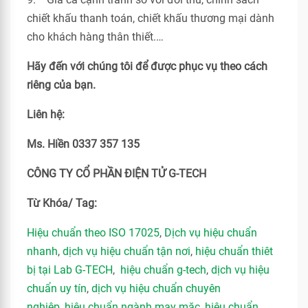
chiết khấu thanh toán, chiết khấu thương mại dành
cho khách hàng thân thiết.…
Hãy đến với chúng tôi để được phục vụ theo cách
riêng của bạn.
Liên hệ:
Ms. Hiền 0337 357 135
CÔNG TY CỔ PHẦN ĐIỆN TỬ G-TECH
Từ Khóa/ Tag:
Hiệu chuẩn theo ISO 17025
,
Dịch vụ hiệu chuẩn
nhanh
,
dịch vụ hiệu chuẩn tận nơi
,
hiệu chuẩn thiêt
bị tại Lab G-TECH
,
hiệu chuẩn g-tech
,
dịch vụ hiệu
chuẩn uy tín
,
dịch vụ hiệu chuẩn chuyên
nghiệp
,
hiệu chuẩn ngành may mặc
,
hiệu chuẩn