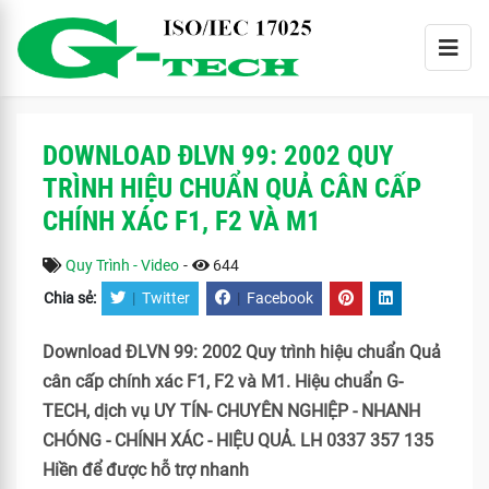
DOWNLOAD ĐLVN 99: 2002 QUY
TRÌNH HIỆU CHUẨN QUẢ CÂN CẤP
CHÍNH XÁC F1, F2 VÀ M1
Quy Trình - Video
-
644
Chia sẻ:
|
Twitter
|
Facebook
Download ĐLVN 99: 2002 Quy trình hiệu chuẩn Quả
cân cấp chính xác F1, F2 và M1. Hiệu chuẩn G-
TECH, dịch vụ UY TÍN- CHUYÊN NGHIỆP - NHANH
CHÓNG - CHÍNH XÁC - HIỆU QUẢ. LH 0337 357 135
Hiền để được hỗ trợ nhanh