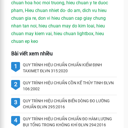
chuan hoa hoc moi truong
,
hieu chuan y te duoc
pham
,
Hieu chuan nhiet do- do am
,
dich vu hieu
chuan gia re
,
don vi hieu chuan cap giay chung
nhan tan noi
,
hieu chuan may do kim loai
,
hieu
chuan may kiem vai
,
hieu chuan lightbox
,
hieu
chuan ep keo
Bài viết xem nhiều
QUY TRÌNH HIỆU CHUẨN CHUẨN KIỂM ĐỊNH
1
TAXIMET ĐLVN 315:2020
QUY TRÌNH HIỆU CHUẨN CỒN KẾ THỦY TINH ĐLVN
2
106:2002
QUY TRÌNH HIỆU CHUẨN BIẾN DÒNG ĐO LƯỜNG
3
CHUẨN ĐLVN 295:2016
QUY TRÌNH HIỆU CHUẨN CHUẨN ĐO HÀM LƯỢNG
4
BỤI TỔNG TRONG KHÔNG KHÍ ĐLVN 294:2016