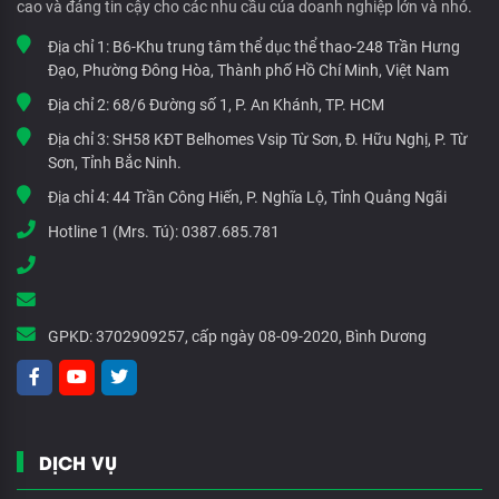
cao và đáng tin cậy cho các nhu cầu của doanh nghiệp lớn và nhỏ.
Địa chỉ 1:
B6-Khu trung tâm thể dục thể thao-248 Trần Hưng
Đạo, Phường Đông Hòa, Thành phố Hồ Chí Minh, Việt Nam
Địa chỉ 2:
68/6 Đường số 1, P. An Khánh, TP. HCM
Địa chỉ 3:
SH58 KĐT Belhomes Vsip Từ Sơn, Đ. Hữu Nghị, P. Từ
Sơn, Tỉnh Bắc Ninh.
Địa chỉ 4:
44 Trần Công Hiến, P. Nghĩa Lộ, Tỉnh Quảng Ngãi
Hotline 1 (Mrs. Tú):
0387.685.781
GPKD:
3702909257, cấp ngày 08-09-2020, Bình Dương
DỊCH VỤ