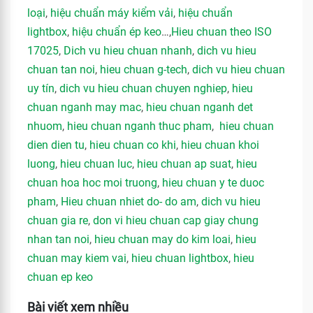
loại
,
hiệu chuẩn máy kiểm vải
,
hiệu chuẩn
lightbox
,
hiệu chuẩn ép keo
…,
Hieu chuan theo ISO
17025
,
Dich vu hieu chuan nhanh
,
dich vu hieu
chuan tan noi
,
hieu chuan g-tech
,
dich vu hieu chuan
uy tín
,
dich vu hieu chuan chuyen nghiep
,
hieu
chuan nganh may mac
,
hieu chuan nganh det
nhuom
,
hieu chuan nganh thuc pham
,
hieu chuan
dien dien tu
,
hieu chuan co khi
,
hieu chuan khoi
luong
,
hieu chuan luc
,
hieu chuan ap suat
,
hieu
chuan hoa hoc moi truong
,
hieu chuan y te duoc
pham
,
Hieu chuan nhiet do- do am
,
dich vu hieu
chuan gia re
,
don vi hieu chuan cap giay chung
nhan tan noi
,
hieu chuan may do kim loai
,
hieu
chuan may kiem vai
,
hieu chuan lightbox
,
hieu
chuan ep keo
Bài viết xem nhiều