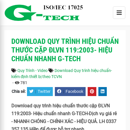
DOWNLOAD QUY TRÌNH HIỆU CHUẨN
THƯỚC CẶP ĐLVN 119:2003- HIỆU
CHUẨN NHANH G-TECH
Quy Trình - Video
Download Quy trình hiệu chuẩn-
kiểm định thiết bị theo TCVN
-
781
Chia sẻ:
|
Twitter
|
Facebook
Download quy trình hiệu chuẩn thước cặp ĐLVN
119:2003- Hiệu chuẩn nhanh G-TECH-Dịch vụ giá rẻ
- NHANH CHÓNG - CHÍNH XÁC - HIỆU QUẢ. LH 0337
357 135 Hiền để được hỗ trợ nhanh