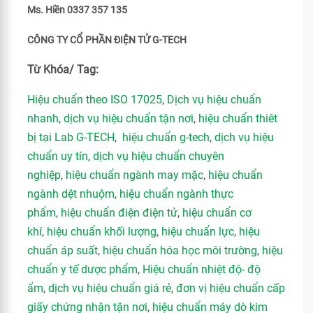
Ms. Hiền 0337 357 135
CÔNG TY CỔ PHẦN ĐIỆN TỬ G-TECH
Từ Khóa/ Tag:
Hiệu chuẩn theo ISO 17025
,
Dịch vụ hiệu chuẩn
nhanh
,
dịch vụ hiệu chuẩn tận nơi
,
hiệu chuẩn thiêt
bị tại Lab G-TECH
,
hiệu chuẩn g-tech
,
dịch vụ hiệu
chuẩn uy tín
,
dịch vụ hiệu chuẩn chuyên
nghiệp
,
hiệu chuẩn ngành may mặc
,
hiệu chuẩn
ngành dệt nhuộm
,
hiệu chuẩn ngành thực
phẩm
,
hiệu chuẩn điện điện tử
,
hiệu chuẩn cơ
khí
,
hiệu chuẩn khối lượng
,
hiệu chuẩn lực
,
hiệu
chuẩn áp suất
,
hiệu chuẩn hóa học môi trường
,
hiệu
chuẩn y tế dược phẩm
,
Hiệu chuẩn nhiệt độ- độ
ẩm
,
dịch vụ hiệu chuẩn giá rẻ
,
đơn vị hiệu chuẩn cấp
giấy chứng nhận tận nơi
,
hiệu chuẩn máy dò kim