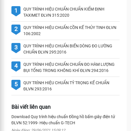
QUY TRÌNH HIỆU CHUẨN CHUẨN KIỂM ĐỊNH
1
TAXIMET ĐLVN 315:2020
QUY TRÌNH HIỆU CHUẨN CỒN KẾ THỦY TINH ĐLVN
2
106:2002
QUY TRÌNH HIỆU CHUẨN BIẾN DÒNG ĐO LƯỜNG
3
CHUẨN ĐLVN 295:2016
QUY TRÌNH HIỆU CHUẨN CHUẨN ĐO HÀM LƯỢNG
4
BỤI TỔNG TRONG KHÔNG KHÍ ĐLVN 294:2016
QUY TRÌNH HIỆU CHUẨN TỶ TRỌNG KẾ CHUẨN
5
ĐLVN 293:2016
Bài viết liên quan
Download Quy trình hiệu chuẩn Đồng hồ bấm giây điện tử
ĐLVN 52:1999- Hiệu chuẩn G-TECH
Ngày đăng: 29/06/2021 15:09:12