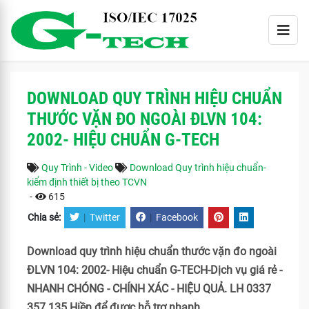
DOWNLOAD QUY TRÌNH HIỆU CHUẨN
THƯỚC VẶN ĐO NGOÀI ĐLVN 104:
2002- HIỆU CHUẨN G-TECH
Quy Trình - Video
Download Quy trình hiệu chuẩn-
kiểm định thiết bị theo TCVN
-
615
Chia sẻ:
|
Twitter
|
Facebook
Download quy trình hiệu chuẩn thước vặn đo ngoài
ĐLVN 104: 2002- Hiệu chuẩn G-TECH-Dịch vụ giá rẻ -
NHANH CHÓNG - CHÍNH XÁC - HIỆU QUẢ. LH 0337
357 135 Hiền để được hỗ trợ nhanh