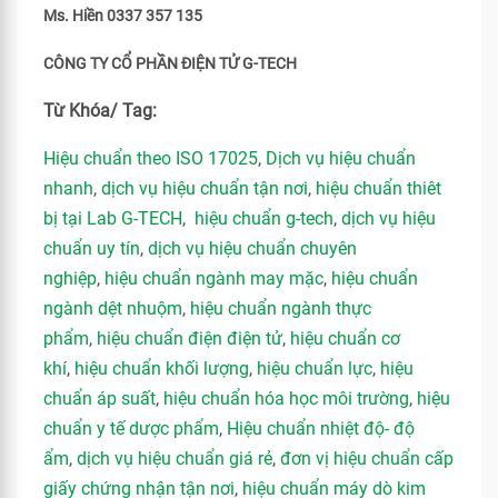
Ms. Hiền 0337 357 135
CÔNG TY CỔ PHẦN ĐIỆN TỬ G-TECH
Từ Khóa/ Tag:
Hiệu chuẩn theo ISO 17025
,
Dịch vụ hiệu chuẩn
nhanh
,
dịch vụ hiệu chuẩn tận nơi
,
hiệu chuẩn thiêt
bị tại Lab G-TECH
,
hiệu chuẩn g-tech
,
dịch vụ hiệu
chuẩn uy tín
,
dịch vụ hiệu chuẩn chuyên
nghiệp
,
hiệu chuẩn ngành may mặc
,
hiệu chuẩn
ngành dệt nhuộm
,
hiệu chuẩn ngành thực
phẩm
,
hiệu chuẩn điện điện tử
,
hiệu chuẩn cơ
khí
,
hiệu chuẩn khối lượng
,
hiệu chuẩn lực
,
hiệu
chuẩn áp suất
,
hiệu chuẩn hóa học môi trường
,
hiệu
chuẩn y tế dược phẩm
,
Hiệu chuẩn nhiệt độ- độ
ẩm
,
dịch vụ hiệu chuẩn giá rẻ
,
đơn vị hiệu chuẩn cấp
giấy chứng nhận tận nơi
,
hiệu chuẩn máy dò kim