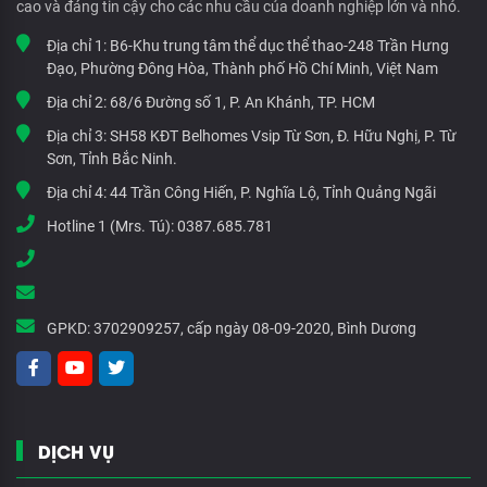
cao và đáng tin cậy cho các nhu cầu của doanh nghiệp lớn và nhỏ.
Địa chỉ 1:
B6-Khu trung tâm thể dục thể thao-248 Trần Hưng
Đạo, Phường Đông Hòa, Thành phố Hồ Chí Minh, Việt Nam
Địa chỉ 2:
68/6 Đường số 1, P. An Khánh, TP. HCM
Địa chỉ 3:
SH58 KĐT Belhomes Vsip Từ Sơn, Đ. Hữu Nghị, P. Từ
Sơn, Tỉnh Bắc Ninh.
Địa chỉ 4:
44 Trần Công Hiến, P. Nghĩa Lộ, Tỉnh Quảng Ngãi
Hotline 1 (Mrs. Tú):
0387.685.781
GPKD:
3702909257, cấp ngày 08-09-2020, Bình Dương
DỊCH VỤ