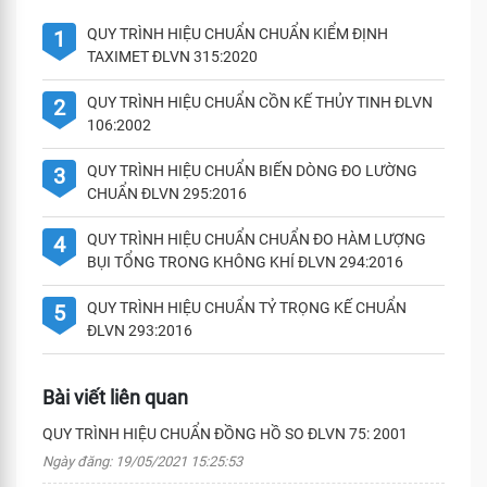
QUY TRÌNH HIỆU CHUẨN CHUẨN KIỂM ĐỊNH
1
TAXIMET ĐLVN 315:2020
QUY TRÌNH HIỆU CHUẨN CỒN KẾ THỦY TINH ĐLVN
2
106:2002
QUY TRÌNH HIỆU CHUẨN BIẾN DÒNG ĐO LƯỜNG
3
CHUẨN ĐLVN 295:2016
QUY TRÌNH HIỆU CHUẨN CHUẨN ĐO HÀM LƯỢNG
4
BỤI TỔNG TRONG KHÔNG KHÍ ĐLVN 294:2016
QUY TRÌNH HIỆU CHUẨN TỶ TRỌNG KẾ CHUẨN
5
ĐLVN 293:2016
Bài viết liên quan
QUY TRÌNH HIỆU CHUẨN ĐỒNG HỒ SO ĐLVN 75: 2001
Ngày đăng: 19/05/2021 15:25:53