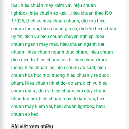
loại
,
hiệu chuẩn máy kiểm vải
,
hiệu chuẩn
lightbox
,
hiệu chuẩn ép keo
…,
Hieu chuan theo ISO
17025
,
Dich vu hieu chuan nhanh
,
dich vu hieu
chuan tan noi
,
hieu chuan g-tech
,
dich vu hieu chuan
uy tín
,
dich vu hieu chuan chuyen nghiep
,
hieu
chuan nganh may mac
,
hieu chuan nganh det
nhuom
,
hieu chuan nganh thuc pham
,
hieu chuan
dien dien tu
,
hieu chuan co khi
,
hieu chuan khoi
luong
,
hieu chuan luc
,
hieu chuan ap suat
,
hieu
chuan hoa hoc moi truong
,
hieu chuan y te duoc
pham
,
Hieu chuan nhiet do- do am
,
dich vu hieu
chuan gia re
,
don vi hieu chuan cap giay chung
nhan tan noi
,
hieu chuan may do kim loai
,
hieu
chuan may kiem vai
,
hieu chuan lightbox
,
hieu
chuan ep keo
Bài viết xem nhiều