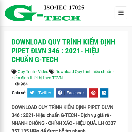
DOWNLOAD QUY TRÌNH KIỂM ĐỊNH
PIPET ĐLVN 346 : 2021- HIỆU
CHUẨN G-TECH
Quy Trình - Video
Download Quy trình hiệu chuẩn-
kiểm định thiết bị theo TCVN
-
984
Chia sẻ:
|
Twitter
|
Facebook
DOWNLOAD QUY TRÌNH KIỂM ĐỊNH PIPET ĐLVN
346 : 2021- Hiệu chuẩn G-TECH - Dịch vụ giá rẻ -
NHANH CHÓNG - CHÍNH XÁC - HIỆU QUẢ. LH 0337
357 135 Hiền để được hỗ trợ nhanh