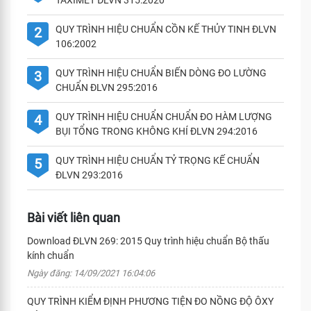
TAXIMET ĐLVN 315:2020
QUY TRÌNH HIỆU CHUẨN CỒN KẾ THỦY TINH ĐLVN
2
106:2002
QUY TRÌNH HIỆU CHUẨN BIẾN DÒNG ĐO LƯỜNG
3
CHUẨN ĐLVN 295:2016
QUY TRÌNH HIỆU CHUẨN CHUẨN ĐO HÀM LƯỢNG
4
BỤI TỔNG TRONG KHÔNG KHÍ ĐLVN 294:2016
QUY TRÌNH HIỆU CHUẨN TỶ TRỌNG KẾ CHUẨN
5
ĐLVN 293:2016
Bài viết liên quan
Download ĐLVN 269: 2015 Quy trình hiệu chuẩn Bộ thấu
kính chuẩn
Ngày đăng: 14/09/2021 16:04:06
QUY TRÌNH KIỂM ĐỊNH PHƯƠNG TIỆN ĐO NỒNG ĐỘ ÔXY