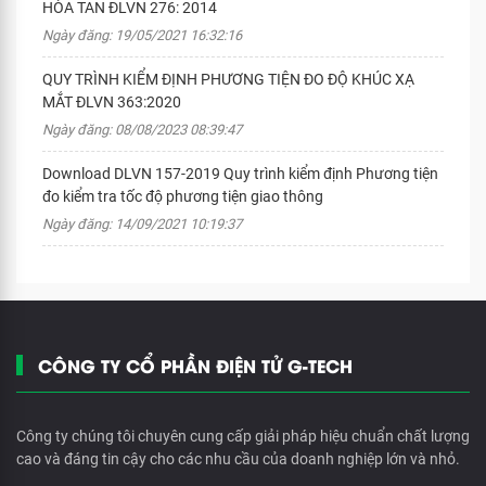
HÒA TAN ĐLVN 276: 2014
Ngày đăng: 19/05/2021 16:32:16
QUY TRÌNH KIỂM ĐỊNH PHƯƠNG TIỆN ĐO ĐỘ KHÚC XẠ
MẮT ĐLVN 363:2020
Ngày đăng: 08/08/2023 08:39:47
Download DLVN 157-2019 Quy trình kiểm định Phương tiện
đo kiểm tra tốc độ phương tiện giao thông
Ngày đăng: 14/09/2021 10:19:37
CÔNG TY CỔ PHẦN ĐIỆN TỬ G-TECH
Công ty chúng tôi chuyên cung cấp giải pháp hiệu chuẩn chất lượng
cao và đáng tin cậy cho các nhu cầu của doanh nghiệp lớn và nhỏ.