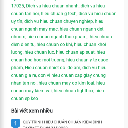
17025
,
Dich vu hieu chuan nhanh
,
dich vu hieu
chuan tan noi
,
hieu chuan g-tech
,
dich vu hieu chuan
uy tín
,
dich vu hieu chuan chuyen nghiep
,
hieu
chuan nganh may mac
,
hieu chuan nganh det
nhuom
,
hieu chuan nganh thuc pham
,
hieu chuan
dien dien tu
,
hieu chuan co khi
,
hieu chuan khoi
luong
,
hieu chuan luc
,
hieu chuan ap suat
,
hieu
chuan hoa hoc moi truong
,
hieu chuan y te duoc
pham
,
Hieu chuan nhiet do- do am
,
dich vu hieu
chuan gia re
,
don vi hieu chuan cap giay chung
nhan tan noi
,
hieu chuan may do kim loai
,
hieu
chuan may kiem vai
,
hieu chuan lightbox
,
hieu
chuan ep keo
Bài viết xem nhiều
QUY TRÌNH HIỆU CHUẨN CHUẨN KIỂM ĐỊNH
1