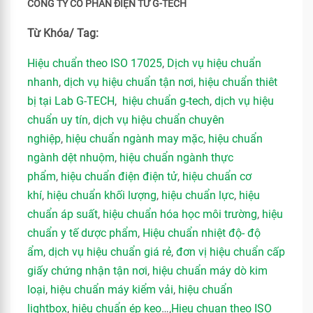
CÔNG TY CỔ PHẦN ĐIỆN TỬ G-TECH
Từ Khóa/ Tag:
Hiệu chuẩn theo ISO 17025
,
Dịch vụ hiệu chuẩn
nhanh
,
dịch vụ hiệu chuẩn tận nơi
,
hiệu chuẩn thiêt
bị tại Lab G-TECH
,
hiệu chuẩn g-tech
,
dịch vụ hiệu
chuẩn uy tín
,
dịch vụ hiệu chuẩn chuyên
nghiệp
,
hiệu chuẩn ngành may mặc
,
hiệu chuẩn
ngành dệt nhuộm
,
hiệu chuẩn ngành thực
phẩm
,
hiệu chuẩn điện điện tử
,
hiệu chuẩn cơ
khí
,
hiệu chuẩn khối lượng
,
hiệu chuẩn lực
,
hiệu
chuẩn áp suất
,
hiệu chuẩn hóa học môi trường
,
hiệu
chuẩn y tế dược phẩm
,
Hiệu chuẩn nhiệt độ- độ
ẩm
,
dịch vụ hiệu chuẩn giá rẻ
,
đơn vị hiệu chuẩn cấp
giấy chứng nhận tận nơi
,
hiệu chuẩn máy dò kim
loại
,
hiệu chuẩn máy kiểm vải
,
hiệu chuẩn
lightbox
,
hiệu chuẩn ép keo
…,
Hieu chuan theo ISO