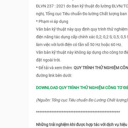
ĐLVN 237 : 2021 do Ban kỹ thuật đo lường ĐLVN/TC 1
nghị, Tổng cục Tiêu chuẩn Đo lường Chất lượng ban
* Phạm vi áp dụng
Văn bản kỹ thuật này quy định quy trình thử nghiệm c
điện năng tác dụng cấp chính xác 0,2; 0,2 S; 0,5; 0,5 
làm việc với lưới điện có tần số 50 Hz hoặc 60 Hz.
Văn bản kỹ thuật này không áp dụng cho công tơ điện
đặt ngoài trời.
* Để tải và xem thêm
QUY TRÌNH THỬ NGHIỆM CÔNG 
đường link bên dưới:
DOWNLOAD QUY TRÌNH THỬ NGHIỆM CÔNG TƠ ĐIỆN 
(Nguồn: Tổng cục Tiêu chuẩn Đo Lường Chất lượng)
*************************************************
Những trải nghiệm khi được hợp tác với dịch vụ hi