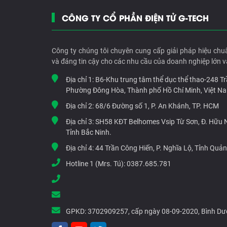
CÔNG TY CỔ PHẦN ĐIỆN TỬ G-TECH
Công ty chúng tôi chuyên cung cấp giải pháp hiệu chu
và đáng tin cậy cho các nhu cầu của doanh nghiệp lớn v
Địa chỉ 1:
B6-Khu trung tâm thể dục thể thao-248 T
Phường Đông Hòa, Thành phố Hồ Chí Minh, Việt N
Địa chỉ 2:
68/6 Đường số 1, P. An Khánh, TP. HCM
Địa chỉ 3:
SH58 KĐT Belhomes Vsip Từ Sơn, Đ. Hữu Ng
Tỉnh Bắc Ninh.
Địa chỉ 4:
44 Trần Công Hiến, P. Nghĩa Lộ, Tỉnh Quả
Hotline 1 (Mrs. Tú):
0387.685.781
GPKD:
3702909257, cấp ngày 08-09-2020, Bình D