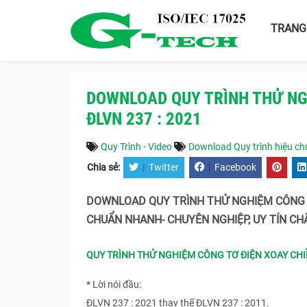
TRANG
DOWNLOAD QUY TRÌNH THỬ NGH
ĐLVN 237 : 2021
Quy Trình - Video
Download Quy trình hiệu chu
Chia sẻ:
|
Twitter
|
Facebook
DOWNLOAD QUY TRÌNH THỬ NGHIỆM CÔNG TƠ 
CHUẨN NHANH- CHUYÊN NGHIỆP, UY TÍN CHẤ
QUY TRÌNH THỬ NGHIỆM CÔNG TƠ ĐIỆN XOAY CHIỀU
* Lời nói đầu:
ĐLVN 237 : 2021 thay thế ĐLVN 237 : 2011.