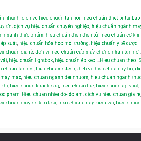
uẩn nhanh
,
dịch vụ hiệu chuẩn tận nơi
,
hiệu chuẩn thiêt bị tại Lab
uy tín
,
dịch vụ hiệu chuẩn chuyên nghiệp
,
hiệu chuẩn ngành ma
ẩn ngành thực phẩm
,
hiệu chuẩn điện điện tử
,
hiệu chuẩn cơ khí
 áp suất
,
hiệu chuẩn hóa học môi trường
,
hiệu chuẩn y tế dược
ệu chuẩn giá rẻ
,
đơn vị hiệu chuẩn cấp giấy chứng nhận tận nơi
vải
,
hiệu chuẩn lightbox
,
hiệu chuẩn ép keo
…,
Hieu chuan theo I
u chuan tan noi
,
hieu chuan g-tech
,
dich vu hieu chuan uy tín
,
di
h may mac
,
hieu chuan nganh det nhuom
,
hieu chuan nganh thu
 khi
,
hieu chuan khoi luong
,
hieu chuan luc
,
hieu chuan ap suat
,
duoc pham
,
Hieu chuan nhiet do- do am
,
dich vu hieu chuan gia re
eu chuan may do kim loai
,
hieu chuan may kiem vai
,
hieu chuan