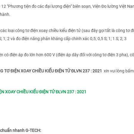
2 "Phương tiện đo các đại lượng điện" biên soạn, Viện Đo lường Việt Na
 hành.
ác loại công tơ điện xoay chiều kiểu điện tử (sau đây gọi tắt là công tơ đ
S; 1; 2 và đo điện năng phản kháng cấp chính xác 0,5; 0,5 S; 1; 1 S; 2; 3
 có điện áp đo lớn hơn 600 V (điện áp dây đối với công tơ điện 3 pha), c
TƠ ĐIỆN XOAY CHIỀU KIỂU ĐIỆN TỬ ĐLVN 237 : 2021
xin vui lòng bấm
XOAY CHIỀU KIỂU ĐIỆN TỬ ĐLVN 237 : 2021
ệu chuẩn nhanh G-TECH: