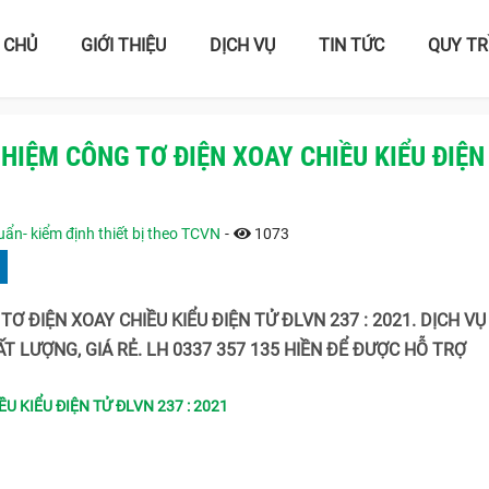
 CHỦ
GIỚI THIỆU
DỊCH VỤ
TIN TỨC
QUY TR
IỆM CÔNG TƠ ĐIỆN XOAY CHIỀU KIỂU ĐIỆN
ẩn- kiểm định thiết bị theo TCVN
-
1073
ĐIỆN XOAY CHIỀU KIỂU ĐIỆN TỬ ĐLVN 237 : 2021. DỊCH VỤ
T LƯỢNG, GIÁ RẺ. LH 0337 357 135 HIỀN ĐỂ ĐƯỢC HỖ TRỢ
 KIỂU ĐIỆN TỬ ĐLVN 237 : 2021