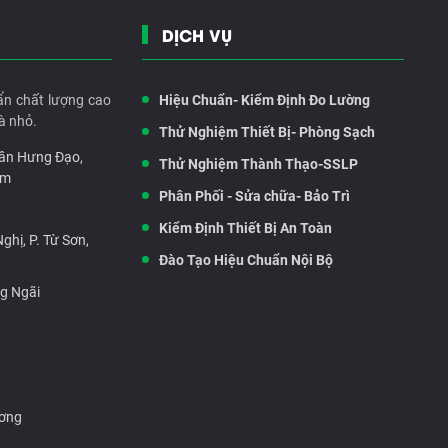
DỊCH VỤ
ẩn chất lượng cao
Hiệu Chuẩn- Kiểm Định Đo Lường
à nhỏ.
Thử Nghiệm Thiết Bị- Phòng Sạch
rần Hưng Đạo,
Thử Nghiệm Thành Thạo-SSLP
am
Phân Phối - Sửa chữa- Bảo Trì
Kiểm Định Thiết Bị An Toàn
hị, P. Từ Sơn,
Đào Tạo Hiệu Chuẩn Nội Bộ
ng Ngãi
ương