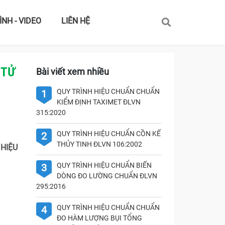
ÌNH - VIDEO
LIÊN HỆ
 TỬ
Bài viết xem nhiều
QUY TRÌNH HIỆU CHUẨN CHUẨN
1
KIỂM ĐỊNH TAXIMET ĐLVN
315:2020
QUY TRÌNH HIỆU CHUẨN CỒN KẾ
2
THỦY TINH ĐLVN 106:2002
 HIỆU
QUY TRÌNH HIỆU CHUẨN BIẾN
3
DÒNG ĐO LƯỜNG CHUẨN ĐLVN
295:2016
QUY TRÌNH HIỆU CHUẨN CHUẨN
4
ĐO HÀM LƯỢNG BỤI TỔNG