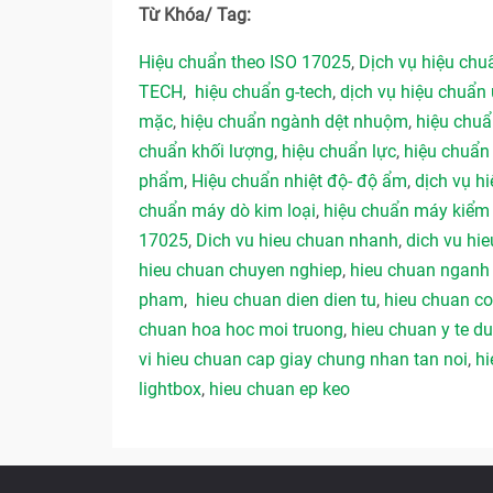
Từ Khóa/ Tag:
Hiệu chuẩn theo ISO 17025
,
Dịch vụ hiệu ch
TECH
,
hiệu chuẩn g-tech
,
dịch vụ hiệu chuẩn 
mặc
,
hiệu chuẩn ngành dệt nhuộm
,
hiệu chu
chuẩn khối lượng
,
hiệu chuẩn lực
,
hiệu chuẩn
phẩm
,
Hiệu chuẩn nhiệt độ- độ ẩm
,
dịch vụ hi
chuẩn máy dò kim loại
,
hiệu chuẩn máy kiểm 
17025
,
Dich vu hieu chuan nhanh
,
dich vu hie
hieu chuan chuyen nghiep
,
hieu chuan ngan
pham
,
hieu chuan dien dien tu
,
hieu chuan co
chuan hoa hoc moi truong
,
hieu chuan y te 
vi hieu chuan cap giay chung nhan tan noi
,
hi
lightbox
,
hieu chuan ep keo