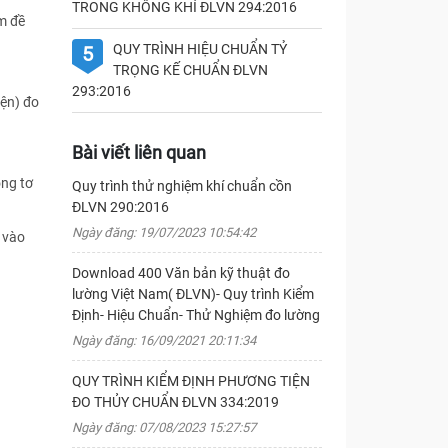
TRONG KHÔNG KHÍ ĐLVN 294:2016
m đề
QUY TRÌNH HIỆU CHUẨN TỶ
5
TRỌNG KẾ CHUẨN ĐLVN
293:2016
iện) đo
Bài viết liên quan
ông tơ
Quy trình thử nghiệm khí chuẩn cồn
ĐLVN 290:2016
Ngày đăng: 19/07/2023 10:54:42
 vào
Download 400 Văn bản kỹ thuật đo
lường Việt Nam( ĐLVN)- Quy trình Kiểm
Định- Hiệu Chuẩn- Thử Nghiệm đo lường
Ngày đăng: 16/09/2021 20:11:34
QUY TRÌNH KIỂM ĐỊNH PHƯƠNG TIỆN
ĐO THỦY CHUẨN ĐLVN 334:2019
Ngày đăng: 07/08/2023 15:27:57