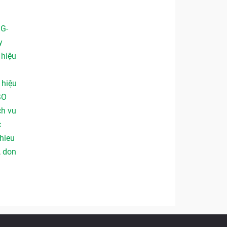
 G-
y
,
hiệu
,
hiệu
SO
ch vu
c
hieu
,
don