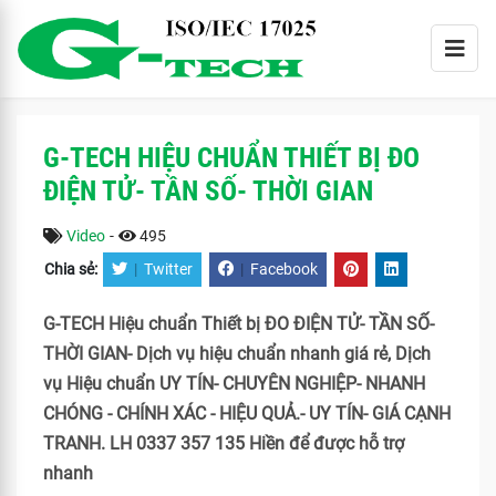
G-TECH HIỆU CHUẨN THIẾT BỊ ĐO
ĐIỆN TỬ- TẦN SỐ- THỜI GIAN
Video
-
495
Chia sẻ:
|
Twitter
|
Facebook
G-TECH Hiệu chuẩn Thiết bị ĐO ĐIỆN TỬ- TẦN SỐ-
THỜI GIAN- Dịch vụ hiệu chuẩn nhanh giá rẻ, Dịch
vụ Hiệu chuẩn UY TÍN- CHUYÊN NGHIỆP- NHANH
CHÓNG - CHÍNH XÁC - HIỆU QUẢ.- UY TÍN- GIÁ CẠNH
TRANH. LH 0337 357 135 Hiền để được hỗ trợ
nhanh