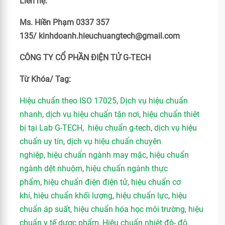
Liên hệ:
Ms. Hiền Phạm 0337 357
135/ kinhdoanh.hieuchuangtech@gmail.com
CÔNG TY CỔ PHẦN ĐIỆN TỬ G-TECH
Từ Khóa/ Tag:
Hiệu chuẩn theo ISO 17025
,
Dịch vụ hiệu chuẩn
nhanh
,
dịch vụ hiệu chuẩn tận nơi
,
hiệu chuẩn thiêt
bị tại Lab G-TECH
,
hiệu chuẩn g-tech
,
dịch vụ hiệu
chuẩn uy tín
,
dịch vụ hiệu chuẩn chuyên
nghiệp
,
hiệu chuẩn ngành may mặc
,
hiệu chuẩn
ngành dệt nhuộm
,
hiệu chuẩn ngành thực
phẩm
,
hiệu chuẩn điện điện tử
,
hiệu chuẩn cơ
khí
,
hiệu chuẩn khối lượng
,
hiệu chuẩn lực
,
hiệu
chuẩn áp suất
,
hiệu chuẩn hóa học môi trường
,
hiệu
chuẩn y tế dược phẩm
,
Hiệu chuẩn nhiệt độ- độ