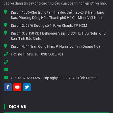
cao và đáng tin cậy cho các nhu cầu của doanh nghiệp lớn và nhỏ.
Địa chỉ 1:
B6-Khu trung tâm thể dục thể thao-248 Trần Hưng
Đạo, Phường Đông Hòa, Thành phố Hồ Chí Minh, Việt Nam
Địa chỉ 2:
68/6 Đường số 1, P. An Khánh, TP. HCM
Địa chỉ 3:
SH58 KĐT Belhomes Vsip Từ Sơn, Đ. Hữu Nghị, P. Từ
Sơn, Tỉnh Bắc Ninh.
Địa chỉ 4:
44 Trần Công Hiến, P. Nghĩa Lộ, Tỉnh Quảng Ngãi
Hotline 1 (Mrs. Tú):
0387.685.781
GPKD:
3702909257, cấp ngày 08-09-2020, Bình Dương
DỊCH VỤ