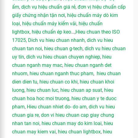
ẩm
,
dịch vụ hiệu chuẩn giá rẻ
,
đơn vị hiệu chuẩn cấp
giấy chứng nhận tận nơi
,
hiệu chuẩn máy dò kim
loại
,
hiệu chuẩn máy kiểm vải
,
hiệu chuẩn
lightbox
,
hiệu chuẩn ép keo
…,
Hieu chuan theo ISO
17025
,
Dich vu hieu chuan nhanh
,
dich vu hieu
chuan tan noi
,
hieu chuan g-tech
,
dich vu hieu chuan
uy tín
,
dich vu hieu chuan chuyen nghiep
,
hieu
chuan nganh may mac
,
hieu chuan nganh det
nhuom
,
hieu chuan nganh thuc pham
,
hieu chuan
dien dien tu
,
hieu chuan co khi
,
hieu chuan khoi
luong
,
hieu chuan luc
,
hieu chuan ap suat
,
hieu
chuan hoa hoc moi truong
,
hieu chuan y te duoc
pham
,
Hieu chuan nhiet do- do am
,
dich vu hieu
chuan gia re
,
don vi hieu chuan cap giay chung
nhan tan noi
,
hieu chuan may do kim loai
,
hieu
chuan may kiem vai
,
hieu chuan lightbox
,
hieu