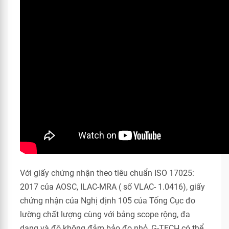
Với giấy chứng nhận theo tiêu chuẩn ISO 17025:
2017 của AOSC, ILAC-MRA ( số VLAC- 1.0416), giấy
chứng nhận của Nghị định 105 của Tổng Cục đo
lường chất lượng cùng với bảng scope rộng, đa
dạng và độ không đảm bảo đo nhỏ, G-TECH có thể