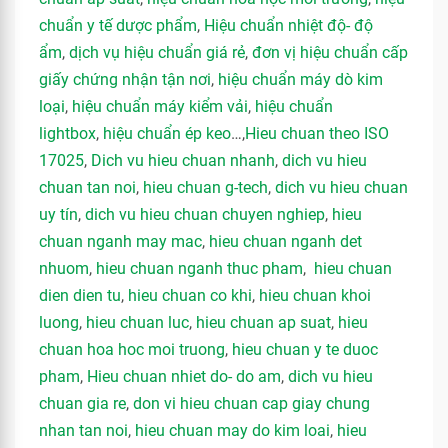
chuẩn y tế dược phẩm
,
Hiệu chuẩn nhiệt độ- độ
ẩm
,
dịch vụ hiệu chuẩn giá rẻ
,
đơn vị hiệu chuẩn cấp
giấy chứng nhận tận nơi
,
hiệu chuẩn máy dò kim
loại
,
hiệu chuẩn máy kiểm vải
,
hiệu chuẩn
lightbox
,
hiệu chuẩn ép keo
…,
Hieu chuan theo ISO
17025
,
Dich vu hieu chuan nhanh
,
dich vu hieu
chuan tan noi
,
hieu chuan g-tech
,
dich vu hieu chuan
uy tín
,
dich vu hieu chuan chuyen nghiep
,
hieu
chuan nganh may mac
,
hieu chuan nganh det
nhuom
,
hieu chuan nganh thuc pham
,
hieu chuan
dien dien tu
,
hieu chuan co khi
,
hieu chuan khoi
luong
,
hieu chuan luc
,
hieu chuan ap suat
,
hieu
chuan hoa hoc moi truong
,
hieu chuan y te duoc
pham
,
Hieu chuan nhiet do- do am
,
dich vu hieu
chuan gia re
,
don vi hieu chuan cap giay chung
nhan tan noi
,
hieu chuan may do kim loai
,
hieu