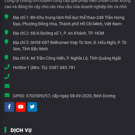
Công ty chúng tôi chuyên cung cấp giải pháp hiệu chuẩn chất lượng
cao và đáng tin cậy cho các nhu cầu của doanh nghiệp lớn và nhỏ.
Địa chỉ 1:
B6-Khu trung tâm thể dục thể thao-248 Trần Hưng
Đạo, Phường Đông Hòa, Thành phố Hồ Chí Minh, Việt Nam
Địa chỉ 2:
68/6 Đường số 1, P. An Khánh, TP. HCM
Địa chỉ 3:
SH58 KĐT Belhomes Vsip Từ Sơn, Đ. Hữu Nghị, P. Từ
Sơn, Tỉnh Bắc Ninh.
Địa chỉ 4:
44 Trần Công Hiến, P. Nghĩa Lộ, Tỉnh Quảng Ngãi
Hotline 1 (Mrs. Tú):
0387.685.781
GPKD:
3702909257, cấp ngày 08-09-2020, Bình Dương
DỊCH VỤ