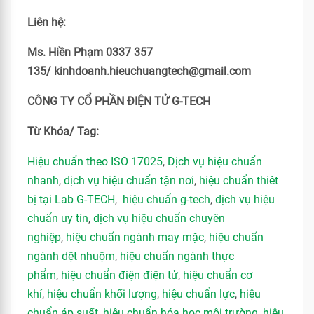
Liên hệ:
Ms. Hiền Phạm 0337 357
135/ kinhdoanh.hieuchuangtech@gmail.com
CÔNG TY CỔ PHẦN ĐIỆN TỬ G-TECH
Từ Khóa/ Tag:
Hiệu chuẩn theo ISO 17025
,
Dịch vụ hiệu chuẩn
nhanh
,
dịch vụ hiệu chuẩn tận nơi
,
hiệu chuẩn thiêt
bị tại Lab G-TECH
,
hiệu chuẩn g-tech
,
dịch vụ hiệu
chuẩn uy tín
,
dịch vụ hiệu chuẩn chuyên
nghiệp
,
hiệu chuẩn ngành may mặc
,
hiệu chuẩn
ngành dệt nhuộm
,
hiệu chuẩn ngành thực
phẩm
,
hiệu chuẩn điện điện tử
,
hiệu chuẩn cơ
khí
,
hiệu chuẩn khối lượng
,
hiệu chuẩn lực
,
hiệu
chuẩn áp suất
,
hiệu chuẩn hóa học môi trường
,
hiệu