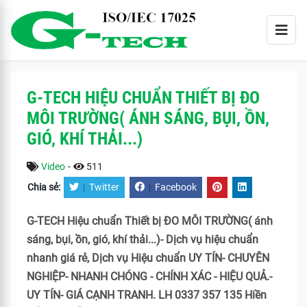
G-TECH HIỆU CHUẨN THIẾT BỊ ĐO
MÔI TRƯỜNG( ÁNH SÁNG, BỤI, ỒN,
GIÓ, KHÍ THẢI...)
Video
-
511
Chia sẻ:
|
Twitter
|
Facebook
G-TECH Hiệu chuẩn Thiết bị ĐO MÔI TRƯỜNG( ánh
sáng, bụi, ồn, gió, khí thải...)- Dịch vụ hiệu chuẩn
nhanh giá rẻ, Dịch vụ Hiệu chuẩn UY TÍN- CHUYÊN
NGHIỆP- NHANH CHÓNG - CHÍNH XÁC - HIỆU QUẢ.-
UY TÍN- GIÁ CẠNH TRANH. LH 0337 357 135 Hiền