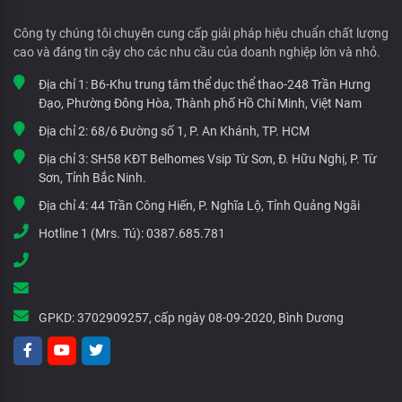
Công ty chúng tôi chuyên cung cấp giải pháp hiệu chuẩn chất lượng
cao và đáng tin cậy cho các nhu cầu của doanh nghiệp lớn và nhỏ.
Địa chỉ 1:
B6-Khu trung tâm thể dục thể thao-248 Trần Hưng
Đạo, Phường Đông Hòa, Thành phố Hồ Chí Minh, Việt Nam
Địa chỉ 2:
68/6 Đường số 1, P. An Khánh, TP. HCM
Địa chỉ 3:
SH58 KĐT Belhomes Vsip Từ Sơn, Đ. Hữu Nghị, P. Từ
Sơn, Tỉnh Bắc Ninh.
Địa chỉ 4:
44 Trần Công Hiến, P. Nghĩa Lộ, Tỉnh Quảng Ngãi
Hotline 1 (Mrs. Tú):
0387.685.781
GPKD:
3702909257, cấp ngày 08-09-2020, Bình Dương