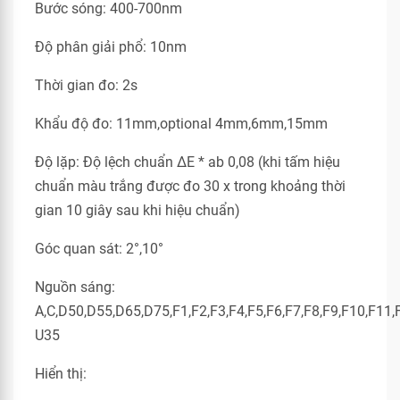
Bước sóng: 400-700nm
Độ phân giải phổ: 10nm
Thời gian đo: 2s
Khẩu độ đo: 11mm,optional 4mm,6mm,15mm
Độ lặp: Độ lệch chuẩn ΔE * ab 0,08 (khi tấm hiệu
chuẩn màu trắng được đo 30 x trong khoảng thời
gian 10 giây sau khi hiệu chuẩn)
Góc quan sát: 2°,10°
Nguồn sáng:
A,C,D50,D55,D65,D75,F1,F2,F3,F4,F5,F6,F7,F8,F9,F10,F1
U35
Hiển thị: