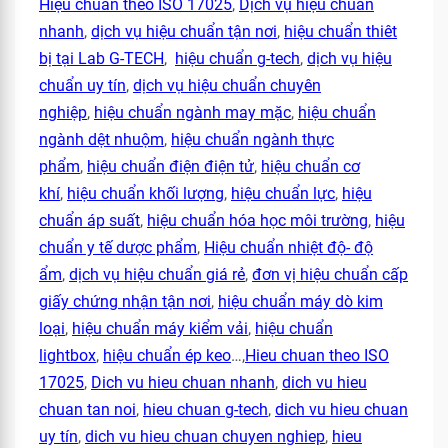
Hiệu chuẩn theo ISO 17025
,
Dịch vụ hiệu chuẩn
nhanh
,
dịch vụ hiệu chuẩn tận nơi
,
hiệu chuẩn thiêt
bị tại Lab G-TECH
,
hiệu chuẩn g-tech
,
dịch vụ hiệu
chuẩn uy tín
,
dịch vụ hiệu chuẩn chuyên
nghiệp
,
hiệu chuẩn ngành may mặc
,
hiệu chuẩn
ngành dệt nhuộm
,
hiệu chuẩn ngành thực
phẩm
,
hiệu chuẩn điện điện tử
,
hiệu chuẩn cơ
khí
,
hiệu chuẩn khối lượng
,
hiệu chuẩn lực
,
hiệu
chuẩn áp suất
,
hiệu chuẩn hóa học môi trường
,
hiệu
chuẩn y tế dược phẩm
,
Hiệu chuẩn nhiệt độ- độ
ẩm
,
dịch vụ hiệu chuẩn giá rẻ
,
đơn vị hiệu chuẩn cấp
giấy chứng nhận tận nơi
,
hiệu chuẩn máy dò kim
loại
,
hiệu chuẩn máy kiểm vải
,
hiệu chuẩn
lightbox
,
hiệu chuẩn ép keo
…,
Hieu chuan theo ISO
17025
,
Dich vu hieu chuan nhanh
,
dich vu hieu
chuan tan noi
,
hieu chuan g-tech
,
dich vu hieu chuan
uy tín
,
dich vu hieu chuan chuyen nghiep
,
hieu