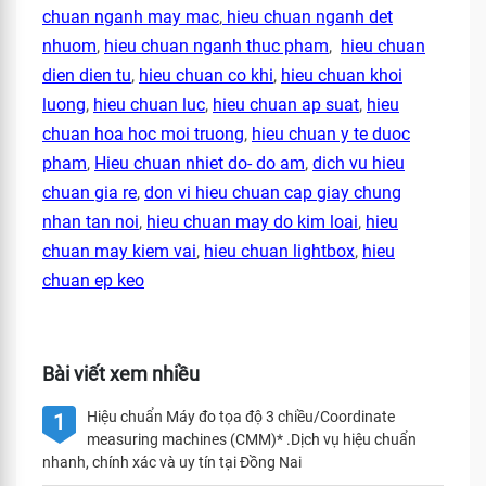
chuan nganh may mac
,
hieu chuan nganh det
nhuom
,
hieu chuan nganh thuc pham
,
hieu chuan
dien dien tu
,
hieu chuan co khi
,
hieu chuan khoi
luong
,
hieu chuan luc
,
hieu chuan ap suat
,
hieu
chuan hoa hoc moi truong
,
hieu chuan y te duoc
pham
,
Hieu chuan nhiet do- do am
,
dich vu hieu
chuan gia re
,
don vi hieu chuan cap giay chung
nhan tan noi
,
hieu chuan may do kim loai
,
hieu
chuan may kiem vai
,
hieu chuan lightbox
,
hieu
chuan ep keo
Bài viết xem nhiều
Hiệu chuẩn Máy đo tọa độ 3 chiều/Coordinate
1
measuring machines (CMM)* .Dịch vụ hiệu chuẩn
nhanh, chính xác và uy tín tại Đồng Nai