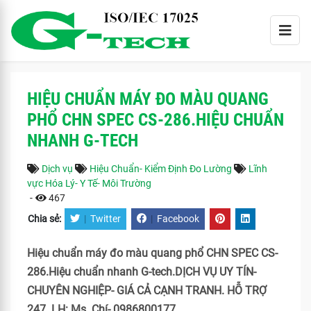
HIỆU CHUẨN MÁY ĐO MÀU QUANG
PHỔ CHN SPEC CS-286.HIỆU CHUẨN
NHANH G-TECH
Dịch vụ
Hiệu Chuẩn- Kiểm Định Đo Lường
Lĩnh
vực Hóa Lý- Y Tế- Môi Trường
-
467
Chia sẻ:
|
Twitter
|
Facebook
Hiệu chuẩn máy đo màu quang phổ CHN SPEC CS-
286.Hiệu chuẩn nhanh G-tech.DỊCH VỤ UY TÍN-
CHUYÊN NGHIỆP- GIÁ CẢ CẠNH TRANH. HỖ TRỢ
247. LH: Ms. Chí- 0986800177