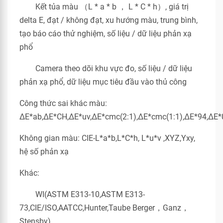
Kết tủa màu （L * a * b ， L * C * h）, giá trị
delta E, đạt / không đạt, xu hướng màu, trung bình,
tạo báo cáo thử nghiệm, số liệu / dữ liệu phản xạ
phổ
Camera theo dõi khu vực đo, số liệu / dữ liệu
phản xạ phổ, dữ liệu mục tiêu đầu vào thủ công
Công thức sai khác màu:
ΔE*ab,ΔE*CH,ΔE*uv,ΔE*cmc(2:1),ΔE*cmc(1:1),ΔE*94,ΔE*
Không gian màu: CIE-L*a*b,L*C*h, L*u*v ,XYZ,Yxy,
hệ số phản xạ
Khác:
WI(ASTM E313-10,ASTM E313-
73,CIE/ISO,AATCC,Hunter,Taube Berger，Ganz，
Stensby)