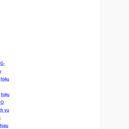
 G-
y
,
hiệu
,
hiệu
SO
ch vu
c
hieu