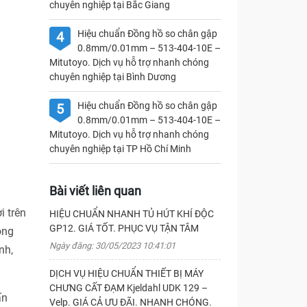
chuyên nghiệp tại Bắc Giang
Hiệu chuẩn Đồng hồ so chân gập
4
0.8mm/0.01mm – 513-404-10E –
Mitutoyo. Dịch vụ hỗ trợ nhanh chóng
chuyên nghiệp tại Bình Dương
Hiệu chuẩn Đồng hồ so chân gập
5
0.8mm/0.01mm – 513-404-10E –
Mitutoyo. Dịch vụ hỗ trợ nhanh chóng
chuyên nghiệp tại TP Hồ Chí Minh
Bài viết liên quan
i trên
HIỆU CHUẨN NHANH TỦ HÚT KHÍ ĐỘC
GP12. GIÁ TỐT. PHỤC VỤ TẬN TÂM
ong
Ngày đăng: 30/05/2023 10:41:01
nh,
DỊCH VỤ HIỆU CHUẨN THIẾT BỊ MÁY
CHƯNG CẤT ĐẠM Kjeldahl UDK 129 –
ấn
Velp. GIÁ CẢ ƯU ĐÃI. NHANH CHÓNG.