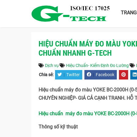
TRANG
HIỆU CHUẨN MÁY ĐO MÀU YOKE 
CHUẨN NHANH G-TECH
Dịch vụ
Hiệu Chuẩn- Kiểm Định Đo Lường
Chia sẻ:
|
Twitter
|
Facebook
Hiệu chuẩn máy đo màu YOKE BC-2000H (0-50
CHUYÊN NGHIỆP- GIÁ CẢ CẠNH TRANH. HỖ TR
Hiệu chuẩn máy đo màu YOKE BC-2000H (0-50
Thông số kỹ thuật