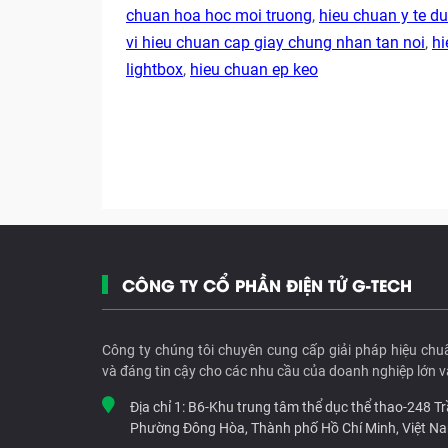
chuan hoa hoc moi truong
,
hieu chuan y te 
vi hieu chuan cap giay chung nhan tan noi
,
hi
lightbox
,
hieu chuan ep keo
CÔNG TY CỔ PHẦN ĐIỆN TỬ G-TECH
Công ty chúng tôi chuyên cung cấp giải pháp hiệu chu
và đáng tin cậy cho các nhu cầu của doanh nghiệp lớn v
Địa chỉ 1:
B6-Khu trung tâm thể dục thể thao-248 T
Phường Đông Hòa, Thành phố Hồ Chí Minh, Việt N