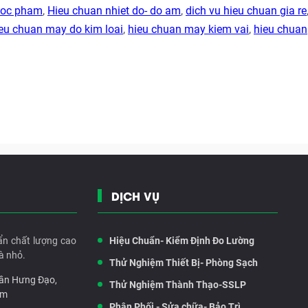
duoc pham
,
Hieu chuan nhiet do- do am
,
dich vu hieu chuan gia re
eu chuan may do kim loai
,
hieu chuan may kiem vai
,
hieu chuan
DỊCH VỤ
ẩn chất lượng cao
Hiệu Chuẩn- Kiểm Định Đo Lường
à nhỏ.
Thử Nghiệm Thiết Bị- Phòng Sạch
rần Hưng Đạo,
Thử Nghiệm Thành Thạo-SSLP
am
Phân Phối - Sửa chữa- Bảo Trì