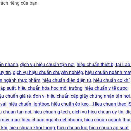
cách riêng của bạn.
uẩn nhanh
,
dịch vụ hiệu chuẩn tận nơi
,
hiệu chuẩn thiêt bị tại Lab
uy tín
,
dịch vụ hiệu chuẩn chuyên nghiệp
,
hiệu chuẩn ngành ma
ẩn ngành thực phẩm
,
hiệu chuẩn điện điện tử
,
hiệu chuẩn cơ khí
 áp suất
,
hiệu chuẩn hóa học môi trường
,
hiệu chuẩn y tế dược
ệu chuẩn giá rẻ
,
đơn vị hiệu chuẩn cấp giấy chứng nhận tận nơi
vải
,
hiệu chuẩn lightbox
,
hiệu chuẩn ép keo
…,
Hieu chuan theo I
u chuan tan noi
,
hieu chuan g-tech
,
dich vu hieu chuan uy tín
,
di
h may mac
,
hieu chuan nganh det nhuom
,
hieu chuan nganh thu
 khi
,
hieu chuan khoi luong
,
hieu chuan luc
,
hieu chuan ap suat
,