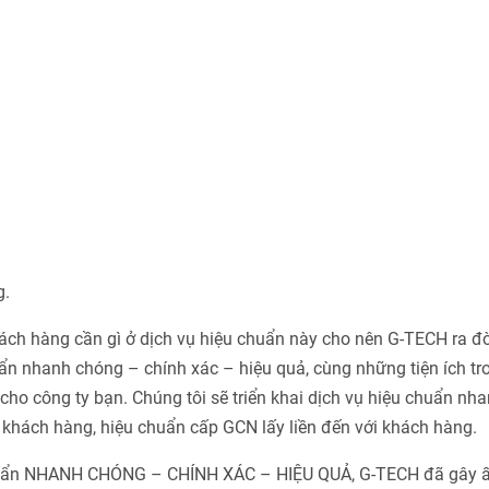
g.
h hàng cần gì ở dịch vụ hiệu chuẩn này cho nên G-TECH ra đờ
n nhanh chóng – chính xác – hiệu quả, cùng những tiện ích tr
ho công ty bạn. Chúng tôi sẽ triển khai dịch vụ hiệu chuẩn nha
khách hàng, hiệu chuẩn cấp GCN lấy liền đến với khách hàng.
chuẩn NHANH CHÓNG – CHÍNH XÁC – HIỆU QUẢ, G-TECH đã gây 