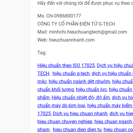
Hãy đến với chúng tôi để được phục vụ theo 
Ms. Chí-0986800177
CÔNG TY CỔ PHẦN ĐIỆN TỬ G-TECH
Mail: minhchi.hieuchuangtech@gmail.com
Web: hieuchuannhanh.com
Tag:
Hiệu chuẩn theo ISO 17025
,
Dịch vụ hiệu ch
TECH
,
hiệu chuẩn g-tech
,
dịch vụ hiệu chuẩn 
mặc
,
hiệu chuẩn ngành dệt nhuộm
,
hiệu chu
chuẩn khối lượng
,
hiệu chuẩn lực
,
hiệu chuẩn
phẩm
,
Hiệu chuẩn nhiệt độ- độ ẩm
,
dịch vụ hi
chuẩn máy dò kim loại
,
hiệu chuẩn máy kiểm 
17025
,
Dich vu hieu chuan nhanh
,
dich vu hie
hieu chuan chuyen nghiep
,
hieu chuan ngan
pham
,
hieu chuan dien dien tu
,
hieu chuan co