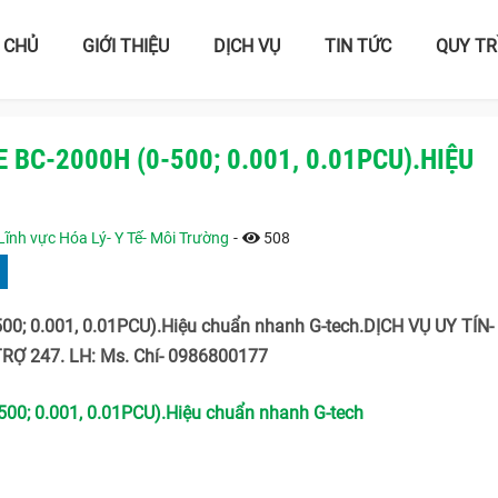
 CHỦ
GIỚI THIỆU
DỊCH VỤ
TIN TỨC
QUY TR
BC-2000H (0-500; 0.001, 0.01PCU).HIỆU
Lĩnh vực Hóa Lý- Y Tế- Môi Trường
-
508
0; 0.001, 0.01PCU).Hiệu chuẩn nhanh G-tech.DỊCH VỤ UY TÍN-
Ợ 247. LH: Ms. Chí- 0986800177
0; 0.001, 0.01PCU).Hiệu chuẩn nhanh G-tech