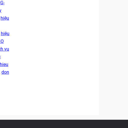
 G-
y
,
hiệu
,
hiệu
SO
ch vu
c
hieu
,
don