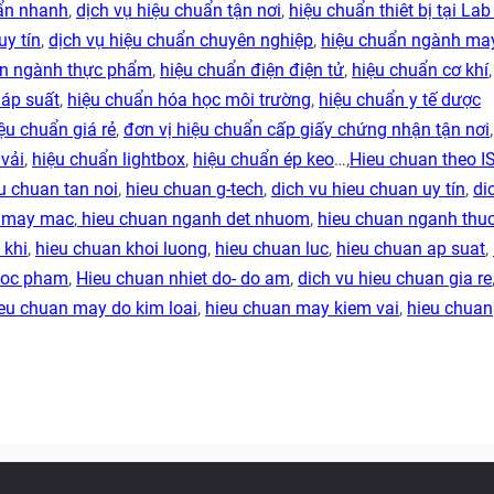
uẩn nhanh
,
dịch vụ hiệu chuẩn tận nơi
,
hiệu chuẩn thiêt bị tại Lab
uy tín
,
dịch vụ hiệu chuẩn chuyên nghiệp
,
hiệu chuẩn ngành ma
ẩn ngành thực phẩm
,
hiệu chuẩn điện điện tử
,
hiệu chuẩn cơ khí
 áp suất
,
hiệu chuẩn hóa học môi trường
,
hiệu chuẩn y tế dược
ệu chuẩn giá rẻ
,
đơn vị hiệu chuẩn cấp giấy chứng nhận tận nơi
vải
,
hiệu chuẩn lightbox
,
hiệu chuẩn ép keo
…,
Hieu chuan theo I
u chuan tan noi
,
hieu chuan g-tech
,
dich vu hieu chuan uy tín
,
di
h may mac
,
hieu chuan nganh det nhuom
,
hieu chuan nganh thu
 khi
,
hieu chuan khoi luong
,
hieu chuan luc
,
hieu chuan ap suat
,
duoc pham
,
Hieu chuan nhiet do- do am
,
dich vu hieu chuan gia re
eu chuan may do kim loai
,
hieu chuan may kiem vai
,
hieu chuan