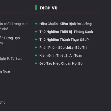
DỊCH VỤ
ẩn chất lượng cao
Hiệu Chuẩn- Kiểm Định Đo Lường
à nhỏ.
Thử Nghiệm Thiết Bị- Phòng Sạch
rần Hưng Đạo,
Thử Nghiệm Thành Thạo-SSLP
am
Phân Phối - Sửa chữa- Bảo Trì
Kiểm Định Thiết Bị An Toàn
hị, P. Từ Sơn,
Đào Tạo Hiệu Chuẩn Nội Bộ
ng Ngãi
ương