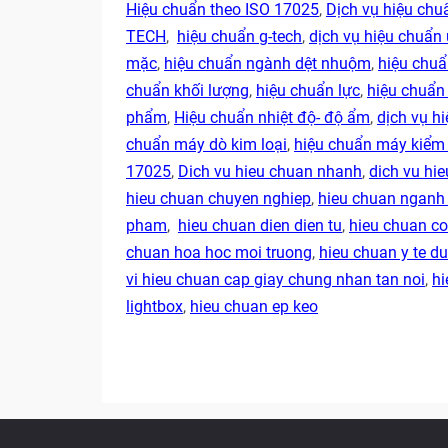
Hiệu chuẩn theo ISO 17025
,
Dịch vụ hiệu ch
TECH
,
hiệu chuẩn g-tech
,
dịch vụ hiệu chuẩn 
mặc
,
hiệu chuẩn ngành dệt nhuộm
,
hiệu chu
chuẩn khối lượng
,
hiệu chuẩn lực
,
hiệu chuẩn
phẩm
,
Hiệu chuẩn nhiệt độ- độ ẩm
,
dịch vụ hi
chuẩn máy dò kim loại
,
hiệu chuẩn máy kiểm 
17025
,
Dich vu hieu chuan nhanh
,
dich vu hie
hieu chuan chuyen nghiep
,
hieu chuan ngan
pham
,
hieu chuan dien dien tu
,
hieu chuan co
chuan hoa hoc moi truong
,
hieu chuan y te 
vi hieu chuan cap giay chung nhan tan noi
,
hi
lightbox
,
hieu chuan ep keo