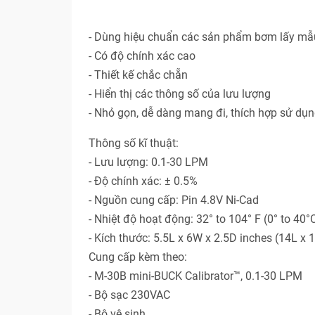
- Dùng hiệu chuẩn các sản phẩm bơm lấy mẫ
- Có độ chính xác cao
- Thiết kế chắc chẵn
- Hiển thị các thông số của lưu lượng
- Nhỏ gọn, dễ dàng mang đi, thích hợp sử dụ
Thông số kĩ thuật:
- Lưu lượng: 0.1-30 LPM
- Độ chính xác: ± 0.5%
- Nguồn cung cấp: Pin 4.8V Ni-Cad
- Nhiệt độ hoạt động: 32° to 104° F (0° to 40°
- Kích thước: 5.5L x 6W x 2.5D inches (14L x
Cung cấp kèm theo:
- M-30B mini-BUCK Calibrator™, 0.1-30 LPM
- Bộ sạc 230VAC
- Bộ vệ sinh