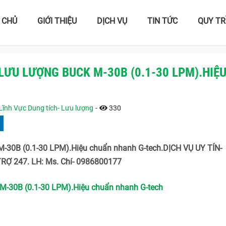
 CHỦ
GIỚI THIỆU
DỊCH VỤ
TIN TỨC
QUY TR
LƯU LƯỢNG BUCK M-30B (0.1-30 LPM).HIỆ
Lĩnh Vực Dung tích- Lưu lượng
-
330
M-30B (0.1-30 LPM).Hiệu chuẩn nhanh G-tech.DỊCH VỤ UY TÍN-
Ợ 247. LH: Ms. Chí- 0986800177
M-30B (0.1-30 LPM).Hiệu chuẩn nhanh G-tech