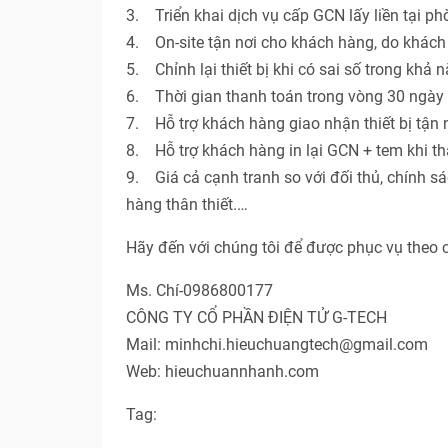
3. Triển khai dịch vụ cấp GCN lấy liền tại p
4. On-site tận nơi cho khách hàng, do khác
5. Chỉnh lại thiết bị khi có sai số trong khả 
6. Thời gian thanh toán trong vòng 30 ngày 
7. Hỗ trợ khách hàng giao nhận thiết bị tận n
8. Hỗ trợ khách hàng in lại GCN + tem khi th
9. Giá cả cạnh tranh so với đối thủ, chính s
hàng thân thiết.…
Hãy đến với chúng tôi để được phục vụ theo 
Ms. Chí-0986800177
CÔNG TY CỔ PHẦN ĐIỆN TỬ G-TECH
Mail: minhchi.hieuchuangtech@gmail.com
Web: hieuchuannhanh.com
Tag: