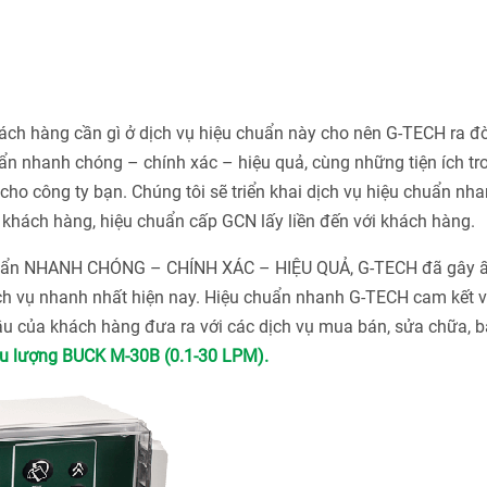
h hàng cần gì ở dịch vụ hiệu chuẩn này cho nên G-TECH ra đờ
n nhanh chóng – chính xác – hiệu quả, cùng những tiện ích tr
ho công ty bạn. Chúng tôi sẽ triển khai dịch vụ hiệu chuẩn nha
khách hàng, hiệu chuẩn cấp GCN lấy liền đến với khách hàng.
chuẩn NHANH CHÓNG – CHÍNH XÁC – HIỆU QUẢ, G-TECH đã gây 
ch vụ nhanh nhất hiện nay. Hiệu chuẩn nhanh G-TECH cam kết v
u của khách hàng đưa ra với các dịch vụ mua bán, sửa chữa, bả
u lượng BUCK M-30B (0.1-30 LPM).