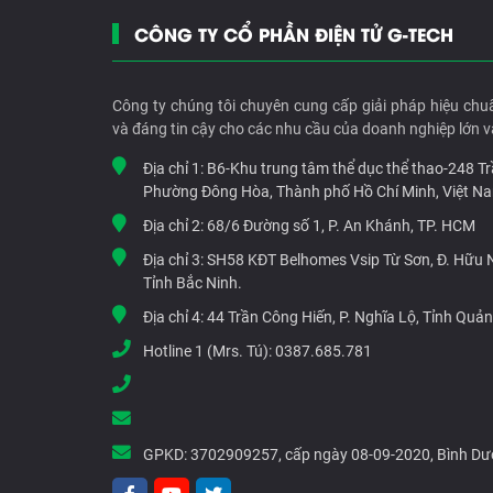
CÔNG TY CỔ PHẦN ĐIỆN TỬ G-TECH
Công ty chúng tôi chuyên cung cấp giải pháp hiệu chu
và đáng tin cậy cho các nhu cầu của doanh nghiệp lớn v
Địa chỉ 1:
B6-Khu trung tâm thể dục thể thao-248 T
Phường Đông Hòa, Thành phố Hồ Chí Minh, Việt N
Địa chỉ 2:
68/6 Đường số 1, P. An Khánh, TP. HCM
Địa chỉ 3:
SH58 KĐT Belhomes Vsip Từ Sơn, Đ. Hữu Ng
Tỉnh Bắc Ninh.
Địa chỉ 4:
44 Trần Công Hiến, P. Nghĩa Lộ, Tỉnh Quả
Hotline 1 (Mrs. Tú):
0387.685.781
GPKD:
3702909257, cấp ngày 08-09-2020, Bình D