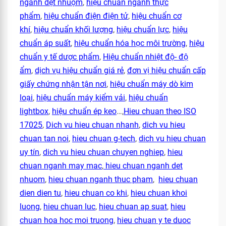
ngành dệt nhuộm
,
hiệu chuẩn ngành thực
phẩm
,
hiệu chuẩn điện điện tử
,
hiệu chuẩn cơ
khí
,
hiệu chuẩn khối lượng
,
hiệu chuẩn lực
,
hiệu
chuẩn áp suất
,
hiệu chuẩn hóa học môi trường
,
hiệu
chuẩn y tế dược phẩm
,
Hiệu chuẩn nhiệt độ- độ
ẩm
,
dịch vụ hiệu chuẩn giá rẻ
,
đơn vị hiệu chuẩn cấp
giấy chứng nhận tận nơi
,
hiệu chuẩn máy dò kim
loại
,
hiệu chuẩn máy kiểm vải
,
hiệu chuẩn
lightbox
,
hiệu chuẩn ép keo
…,
Hieu chuan theo ISO
17025
,
Dich vu hieu chuan nhanh
,
dich vu hieu
chuan tan noi
,
hieu chuan g-tech
,
dich vu hieu chuan
uy tín
,
dich vu hieu chuan chuyen nghiep
,
hieu
chuan nganh may mac
,
hieu chuan nganh det
nhuom
,
hieu chuan nganh thuc pham
,
hieu chuan
dien dien tu
,
hieu chuan co khi
,
hieu chuan khoi
luong
,
hieu chuan luc
,
hieu chuan ap suat
,
hieu
chuan hoa hoc moi truong
,
hieu chuan y te duoc