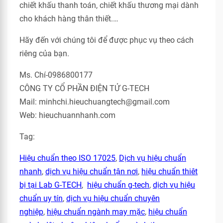
chiết khấu thanh toán, chiết khấu thương mại dành
cho khách hàng thân thiết.…
Hãy đến với chúng tôi để được phục vụ theo cách
riêng của bạn.
Ms. Chí-0986800177
CÔNG TY CỔ PHẦN ĐIỆN TỬ G-TECH
Mail: minhchi.hieuchuangtech@gmail.com
Web: hieuchuannhanh.com
Tag:
Hiệu chuẩn theo ISO 17025
,
Dịch vụ hiệu chuẩn
nhanh
,
dịch vụ hiệu chuẩn tận nơi
,
hiệu chuẩn thiêt
bị tại Lab G-TECH
,
hiệu chuẩn g-tech
,
dịch vụ hiệu
chuẩn uy tín
,
dịch vụ hiệu chuẩn chuyên
nghiệp
,
hiệu chuẩn ngành may mặc
,
hiệu chuẩn