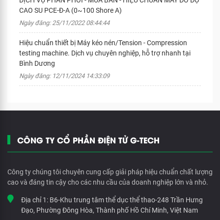
DỊCH VỤ PHÂN PHỐI - MUA BÁN - HIỆU CHUẨN MÁY ĐO ĐỘ
CAO SU PCE-Đ-A (0~100 Shore A)
Ngày đăng: 25/11/2022 08:44:44
Hiệu chuẩn thiết bị Máy kéo nén/Tension - Compression
testing machine. Dịch vụ chuyên nghiệp, hỗ trợ nhanh tại
Bình Dương
Ngày đăng: 12/11/2024 14:33:09
CÔNG TY CỔ PHẦN ĐIỆN TỬ G-TECH
Công ty chúng tôi chuyên cung cấp giải pháp hiệu chuẩn chất lượng
cao và đáng tin cậy cho các nhu cầu của doanh nghiệp lớn và nhỏ.
Địa chỉ 1:
B6-Khu trung tâm thể dục thể thao-248 Trần Hưng
Đạo, Phường Đông Hòa, Thành phố Hồ Chí Minh, Việt Nam