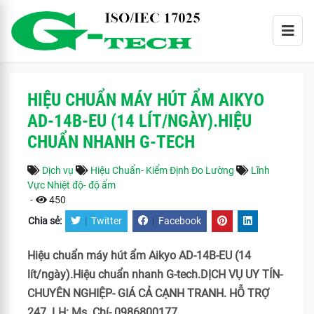
HIỆU CHUẨN MÁY HÚT ẨM AIKYO
AD-14B-EU (14 LÍT/NGÀY).HIỆU
CHUẨN NHANH G-TECH
Dịch vụ
Hiệu Chuẩn- Kiểm Định Đo Lường
Lĩnh
Vực Nhiệt độ- độ ẩm
-
450
Chia sẻ:
|
Twitter
|
Facebook
Hiệu chuẩn máy hút ẩm Aikyo AD-14B-EU (14
lít/ngày).Hiệu chuẩn nhanh G-tech.DỊCH VỤ UY TÍN-
CHUYÊN NGHIỆP- GIÁ CẢ CẠNH TRANH. HỖ TRỢ
247. LH: Ms. Chí- 0986800177