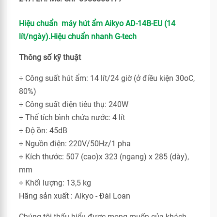
Hiệu chuẩn máy hút ẩm Aikyo AD-14B-EU (14
lít/ngày).Hiệu chuẩn nhanh G-tech
Thông số kỹ thuật
÷ Công suất hút ẩm: 14 lít/24 giờ (ở điều kiện 30oC,
80%)
÷ Công suất điện tiêu thụ: 240W
÷ Thể tích bình chứa nước: 4 lít
÷ Độ ồn: 45dB
÷ Nguồn điện: 220V/50Hz/1 pha
÷ Kích thước: 507 (cao)x 323 (ngang) x 285 (dày),
mm
÷ Khối lượng: 13,5 kg
Hãng sản xuất : Aikyo - Đài Loan
Chúng tôi thấu hiểu được mong muốn của khách