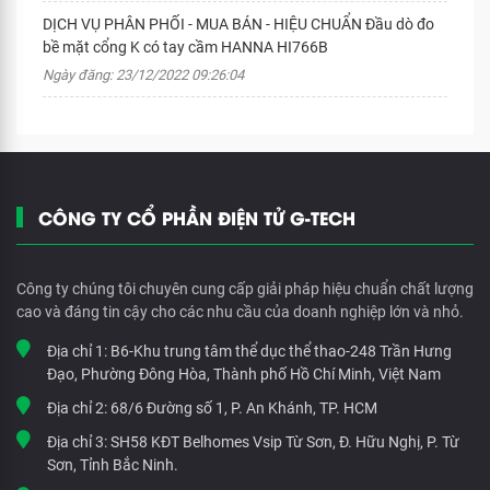
DỊCH VỤ PHÂN PHỐI - MUA BÁN - HIỆU CHUẨN Đầu dò đo
bề mặt cổng K có tay cầm HANNA HI766B
Ngày đăng: 23/12/2022 09:26:04
CÔNG TY CỔ PHẦN ĐIỆN TỬ G-TECH
Công ty chúng tôi chuyên cung cấp giải pháp hiệu chuẩn chất lượng
cao và đáng tin cậy cho các nhu cầu của doanh nghiệp lớn và nhỏ.
Địa chỉ 1:
B6-Khu trung tâm thể dục thể thao-248 Trần Hưng
Đạo, Phường Đông Hòa, Thành phố Hồ Chí Minh, Việt Nam
Địa chỉ 2:
68/6 Đường số 1, P. An Khánh, TP. HCM
Địa chỉ 3:
SH58 KĐT Belhomes Vsip Từ Sơn, Đ. Hữu Nghị, P. Từ
Sơn, Tỉnh Bắc Ninh.