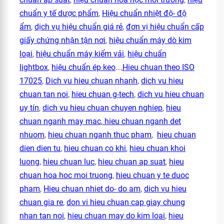
chuẩn y tế dược phẩm
,
Hiệu chuẩn nhiệt độ- độ
ẩm
,
dịch vụ hiệu chuẩn giá rẻ
,
đơn vị hiệu chuẩn cấp
giấy chứng nhận tận nơi
,
hiệu chuẩn máy dò kim
loại
,
hiệu chuẩn máy kiểm vải
,
hiệu chuẩn
lightbox
,
hiệu chuẩn ép keo
…,
Hieu chuan theo ISO
17025
,
Dich vu hieu chuan nhanh
,
dich vu hieu
chuan tan noi
,
hieu chuan g-tech
,
dich vu hieu chuan
uy tín
,
dich vu hieu chuan chuyen nghiep
,
hieu
chuan nganh may mac
,
hieu chuan nganh det
nhuom
,
hieu chuan nganh thuc pham
,
hieu chuan
dien dien tu
,
hieu chuan co khi
,
hieu chuan khoi
luong
,
hieu chuan luc
,
hieu chuan ap suat
,
hieu
chuan hoa hoc moi truong
,
hieu chuan y te duoc
pham
,
Hieu chuan nhiet do- do am
,
dich vu hieu
chuan gia re
,
don vi hieu chuan cap giay chung
nhan tan noi
,
hieu chuan may do kim loai
,
hieu