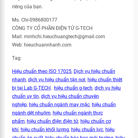
riêng của bạn.
Ms. Chí-0986800177
CÔNG TY CỔ PHẦN ĐIỆN TỬ G-TECH
Mail: minhchi.hieuchuangtech@gmail.com
Web: hieuchuannhanh.com
Tag:
Hiệu chuẩn theo ISO 17025
,
Dịch vụ hiệu chuẩn
nhanh
,
dịch vụ hiệu chuẩn tận nơi
,
hiệu chuẩn thiêt
bị tại Lab G-TECH
,
hiệu chuẩn g-tech
,
dịch vụ hiệu
chuẩn uy tín
,
dịch vụ hiệu chuẩn chuyên
nghiệp
,
hiệu chuẩn ngành may mặc
,
hiệu chuẩn
ngành dệt nhuộm
,
hiệu chuẩn ngành thực
phẩm
,
hiệu chuẩn điện điện tử
,
hiệu chuẩn cơ
khí
,
hiệu chuẩn khối lượng
,
hiệu chuẩn lực
,
hiệu
chuẩn áp suất
,
hiệu chuẩn hóa học môi trường
,
hiệu