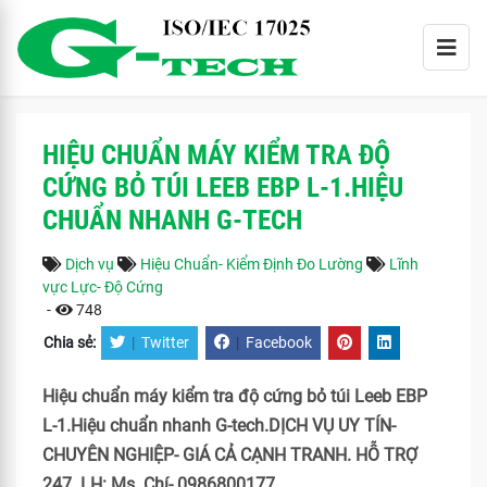
HIỆU CHUẨN MÁY KIỂM TRA ĐỘ
CỨNG BỎ TÚI LEEB EBP L-1.HIỆU
CHUẨN NHANH G-TECH
Dịch vụ
Hiệu Chuẩn- Kiểm Định Đo Lường
Lĩnh
vực Lực- Độ Cứng
-
748
Chia sẻ:
|
Twitter
|
Facebook
Hiệu chuẩn máy kiểm tra độ cứng bỏ túi Leeb EBP
L-1.Hiệu chuẩn nhanh G-tech.DỊCH VỤ UY TÍN-
CHUYÊN NGHIỆP- GIÁ CẢ CẠNH TRANH. HỖ TRỢ
247. LH: Ms. Chí- 0986800177