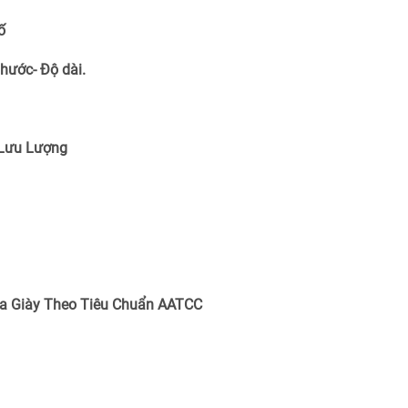
ố
Thước- Độ dài.
 Lưu Lượng
a Giày Theo Tiêu Chuẩn
AATCC