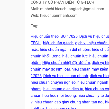
CÔNG TY CỔ PHẦN ĐIỆN TỬ G-TECH
Mail: minhchi.hieuchuangtech@gmail.com
Web: hieuchuannhanh.com
Tag:
Hiệu chuẩn theo ISO 17025
,
Dịch vụ hiệu ch
TECH
,
hiệu chuẩn g-tech
,
dịch vụ hiệu chuẩn 
mặc
,
hiệu chuẩn ngành dệt nhuộm
,
hiệu chu
chuẩn khối lượng
,
hiệu chuẩn lực
,
hiệu chuẩn
phẩm
,
Hiệu chuẩn nhiệt độ- độ ẩm
,
dịch vụ hi
chuẩn máy dò kim loại
,
hiệu chuẩn máy kiểm 
17025
,
Dich vu hieu chuan nhanh
,
dich vu hie
hieu chuan chuyen nghiep
,
hieu chuan ngan
pham
,
hieu chuan dien dien tu
,
hieu chuan co
chuan hoa hoc moi truong
,
hieu chuan y te 
vi hieu chuan cap giay chung nhan tan noi
,
hi
lightbox
,
hieu chuan ep keo