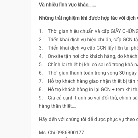
Và nhiều lĩnh vực khác…….
Những trải nghiệm khi được hợp tác với dịch
1. Thời gian hiệu chuẩn và cấp GIẤY CHỨNG
2. Triển khai dịch vụ hiệu chuẩn, cấp GCN t
3. Triển khai dịch vụ cấp GCN lấy liền tại p
4. On-site tận nơi cho khách hàng, do khác
5. Chỉnh lại thiết bị khi có sai số trong khả 
6. Thời gian thanh toán trong vòng 30 ngày 
7. Hỗ trợ khách hàng giao nhận thiết bị tận n
8. Hỗ trợ khách hàng in lại GCN + tem khi th
9. Giá cả cạnh tranh so với đối thủ, chính s
hàng thân thiết.…
Hãy đến với chúng tôi để được phục vụ theo 
Ms. Chí-0986800177