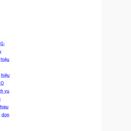
 G-
y
,
hiệu
,
hiệu
SO
ch vu
c
hieu
,
don