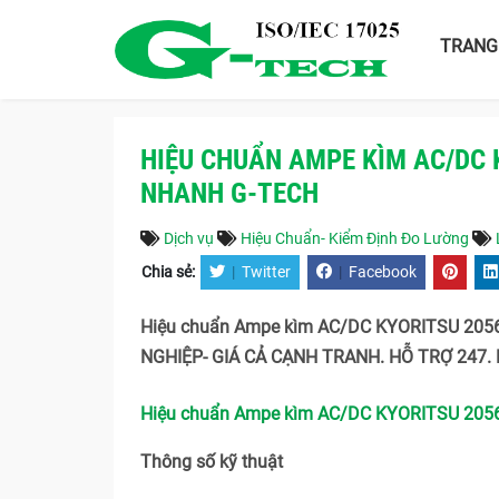
TRANG
HIỆU CHUẨN AMPE KÌM AC/DC 
NHANH G-TECH
Dịch vụ
Hiệu Chuẩn- Kiểm Định Đo Lường
Chia sẻ:
|
Twitter
|
Facebook
Hiệu chuẩn Ampe kìm AC/DC KYORITSU 2056
NGHIỆP- GIÁ CẢ CẠNH TRANH. HỖ TRỢ 247. L
Hiệu chuẩn Ampe kìm AC/DC KYORITSU 2056
Thông số kỹ thuật