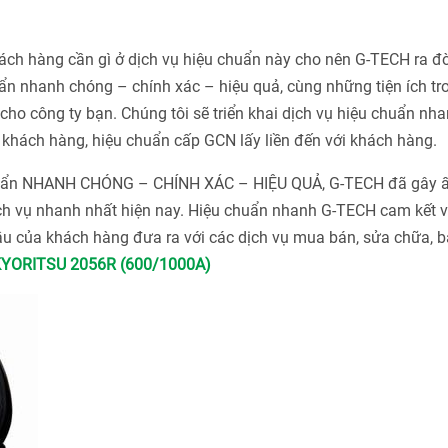
h hàng cần gì ở dịch vụ hiệu chuẩn này cho nên G-TECH ra đờ
n nhanh chóng – chính xác – hiệu quả, cùng những tiện ích tr
ho công ty bạn. Chúng tôi sẽ triển khai dịch vụ hiệu chuẩn nha
khách hàng, hiệu chuẩn cấp GCN lấy liền đến với khách hàng.
chuẩn NHANH CHÓNG – CHÍNH XÁC – HIỆU QUẢ, G-TECH đã gây 
ch vụ nhanh nhất hiện nay. Hiệu chuẩn nhanh G-TECH cam kết v
u của khách hàng đưa ra với các dịch vụ mua bán, sửa chữa, bả
KYORITSU 2056R (600/1000A)