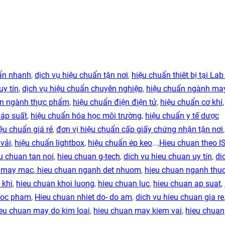
uẩn nhanh
,
dịch vụ hiệu chuẩn tận nơi
,
hiệu chuẩn thiêt bị tại Lab
uy tín
,
dịch vụ hiệu chuẩn chuyên nghiệp
,
hiệu chuẩn ngành ma
ẩn ngành thực phẩm
,
hiệu chuẩn điện điện tử
,
hiệu chuẩn cơ khí
 áp suất
,
hiệu chuẩn hóa học môi trường
,
hiệu chuẩn y tế dược
ệu chuẩn giá rẻ
,
đơn vị hiệu chuẩn cấp giấy chứng nhận tận nơi
vải
,
hiệu chuẩn lightbox
,
hiệu chuẩn ép keo
…,
Hieu chuan theo I
u chuan tan noi
,
hieu chuan g-tech
,
dich vu hieu chuan uy tín
,
di
h may mac
,
hieu chuan nganh det nhuom
,
hieu chuan nganh thu
 khi
,
hieu chuan khoi luong
,
hieu chuan luc
,
hieu chuan ap suat
,
duoc pham
,
Hieu chuan nhiet do- do am
,
dich vu hieu chuan gia re
eu chuan may do kim loai
,
hieu chuan may kiem vai
,
hieu chuan