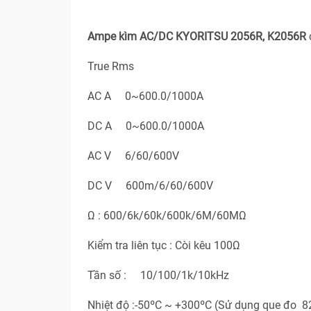
Ampe kìm AC/DC KYORITSU 2056R, K2056R
True Rms
AC A 0~600.0/1000A
DC A 0~600.0/1000A
AC V 6/60/600V
DC V 600m/6/60/600V
Ω : 600/6k/60k/600k/6M/60MΩ
Kiểm tra liên tục : Còi kêu 100Ω
Tần số : 10/100/1k/10kHz
Nhiệt độ :-50ºC ~ +300ºC (Sử dụng que đo 8