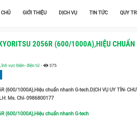
 CHỦ
GIỚI THIỆU
DỊCH VỤ
TIN TỨC
QUY TR
KYORITSU 2056R (600/1000A),HIỆU CHUẨN
Lĩnh vực Điện- điện tử
-
375
R (600/1000A),Hiệu chuẩn nhanh G-tech.DỊCH VỤ UY TÍN- CH
H: Ms. Chí- 0986800177
R (600/1000A),Hiệu chuẩn nhanh G-tech