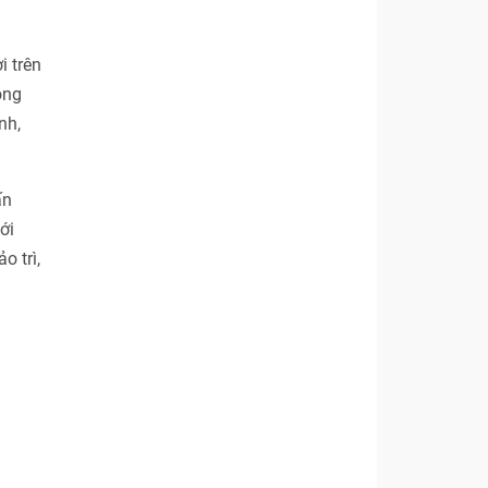
i trên
ong
nh,
ấn
ới
o trì,