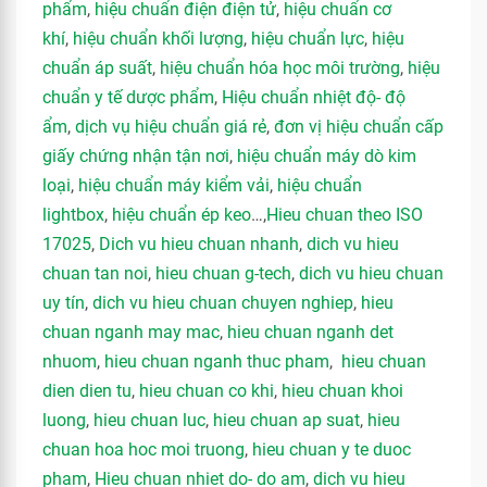
phẩm
,
hiệu chuẩn điện điện tử
,
hiệu chuẩn cơ
khí
,
hiệu chuẩn khối lượng
,
hiệu chuẩn lực
,
hiệu
chuẩn áp suất
,
hiệu chuẩn hóa học môi trường
,
hiệu
chuẩn y tế dược phẩm
,
Hiệu chuẩn nhiệt độ- độ
ẩm
,
dịch vụ hiệu chuẩn giá rẻ
,
đơn vị hiệu chuẩn cấp
giấy chứng nhận tận nơi
,
hiệu chuẩn máy dò kim
loại
,
hiệu chuẩn máy kiểm vải
,
hiệu chuẩn
lightbox
,
hiệu chuẩn ép keo
…,
Hieu chuan theo ISO
17025
,
Dich vu hieu chuan nhanh
,
dich vu hieu
chuan tan noi
,
hieu chuan g-tech
,
dich vu hieu chuan
uy tín
,
dich vu hieu chuan chuyen nghiep
,
hieu
chuan nganh may mac
,
hieu chuan nganh det
nhuom
,
hieu chuan nganh thuc pham
,
hieu chuan
dien dien tu
,
hieu chuan co khi
,
hieu chuan khoi
luong
,
hieu chuan luc
,
hieu chuan ap suat
,
hieu
chuan hoa hoc moi truong
,
hieu chuan y te duoc
pham
,
Hieu chuan nhiet do- do am
,
dich vu hieu