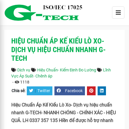
HIỆU CHUẨN ÁP KẾ KIỂU LÒ XO-
DỊCH VỤ HIỆU CHUẨN NHANH G-
TECH
Dịch vụ
Hiệu Chuẩn- Kiểm Định Đo Lường
Lĩnh
Vực Áp Suất- Chênh áp
-
1118
Chia sẻ:
|
Twitter
|
Facebook
Hiệu Chuẩn Áp Kế Kiểu Lò Xo- Dịch vụ hiệu chuẩn
nhanh G-TECH- NHANH CHÓNG - CHÍNH XÁC - HIỆU
QUẢ. LH 0337 357 135 Hiền để được hỗ trợ nhanh