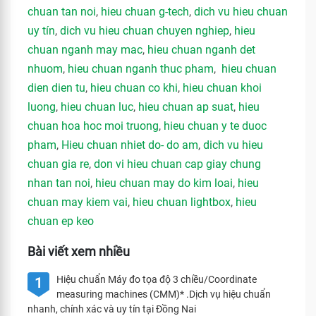
chuan tan noi
,
hieu chuan g-tech
,
dich vu hieu chuan
uy tín
,
dich vu hieu chuan chuyen nghiep
,
hieu
chuan nganh may mac
,
hieu chuan nganh det
nhuom
,
hieu chuan nganh thuc pham
,
hieu chuan
dien dien tu
,
hieu chuan co khi
,
hieu chuan khoi
luong
,
hieu chuan luc
,
hieu chuan ap suat
,
hieu
chuan hoa hoc moi truong
,
hieu chuan y te duoc
pham
,
Hieu chuan nhiet do- do am
,
dich vu hieu
chuan gia re
,
don vi hieu chuan cap giay chung
nhan tan noi
,
hieu chuan may do kim loai
,
hieu
chuan may kiem vai
,
hieu chuan lightbox
,
hieu
chuan ep keo
Bài viết xem nhiều
Hiệu chuẩn Máy đo tọa độ 3 chiều/Coordinate
1
measuring machines (CMM)* .Dịch vụ hiệu chuẩn
nhanh, chính xác và uy tín tại Đồng Nai