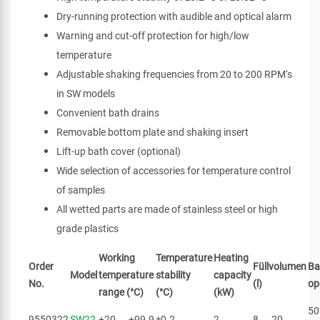
Dry-running protection with audible and optical alarm
Warning and cut-off protection for high/low
temperature
Adjustable shaking frequencies from 20 to 200 RPM‘s
in SW models
Convenient bath drains
Removable bottom plate and shaking insert
Lift-up bath cover (optional)
Wide selection of accessories for temperature control
of samples
All wetted parts are made of stainless steel or high
grade plastics
Working
Temperature
Heating
Order
Füllvolumen
Ba
Model
temperature
stability
capacity
No.
(l)
op
range (°C)
(°C)
(kW)
50
9550322
SW22
+20 ... +99.9
±0.2
2
8 ... 20