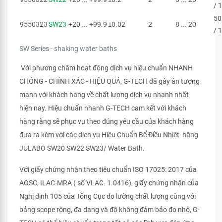
/ 
50
9550323
SW23
+20 ... +99.9
±0.02
2
8 ... 20
/ 
SW Series - shaking water baths
Với phương châm hoạt động dịch vụ hiệu chuẩn NHANH
CHÓNG - CHÍNH XÁC - HIỆU QUẢ, G-TECH đã gây ân tượng
mạnh với khách hàng về chất lượng dịch vụ nhanh nhất
hiện nay. Hiệu chuẩn nhanh G-TECH cam kết với khách
hàng rằng sẽ phục vụ theo đúng yêu cầu của khách hàng
đưa ra kèm với các dịch vụ Hiệu Chuẩn Bể Điều Nhiệt hãng
JULABO SW20 SW22 SW23/ Water Bath.
Với giấy chứng nhận theo tiêu chuẩn ISO 17025: 2017 của
AOSC, ILAC-MRA ( số VLAC- 1.0416), giấy chứng nhận của
Nghị định 105 của Tổng Cục đo lường chất lượng cùng với
bảng scope rộng, đa dạng và độ không đảm bảo đo nhỏ, G-