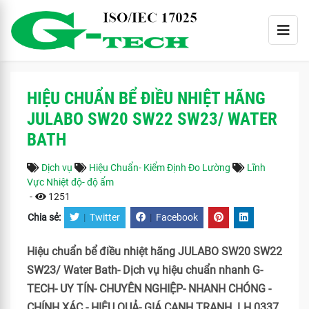
HIỆU CHUẨN BỂ ĐIỀU NHIỆT HÃNG
JULABO SW20 SW22 SW23/ WATER
BATH
Dịch vụ
Hiệu Chuẩn- Kiểm Định Đo Lường
Lĩnh
Vực Nhiệt độ- độ ẩm
-
1251
Chia sẻ:
|
Twitter
|
Facebook
Hiệu chuẩn bể điều nhiệt hãng JULABO SW20 SW22
SW23/ Water Bath- Dịch vụ hiệu chuẩn nhanh G-
TECH- UY TÍN- CHUYÊN NGHIỆP- NHANH CHÓNG -
CHÍNH XÁC - HIỆU QUẢ- GIÁ CẠNH TRANH. LH 0337