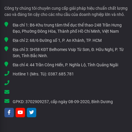
Công ty chúng tôi chuyên cung cấp giải pháp hiệu chuẩn chất lượng
cao và đáng tin cậy cho các nhu cầu của doanh nghiệp lớn và nhỏ.
Địa chỉ 1:
B6-Khu trung tâm thể dục thể thao-248 Trần Hưng
Đạo, Phường Đông Hòa, Thành phố Hồ Chí Minh, Việt Nam
Địa chỉ 2:
68/6 Đường số 1, P. An Khánh, TP. HCM
Địa chỉ 3:
SH58 KĐT Belhomes Vsip Từ Sơn, Đ. Hữu Nghị, P. Từ
Sơn, Tỉnh Bắc Ninh.
Địa chỉ 4:
44 Trần Công Hiến, P. Nghĩa Lộ, Tỉnh Quảng Ngãi
Hotline 1 (Mrs. Tú):
0387.685.781
GPKD:
3702909257, cấp ngày 08-09-2020, Bình Dương