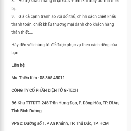
8. Hỗ trợ khách hàng in lại GCN + tem khi thay đổi mã thiết
bị…
9. Giá cả cạnh tranh so với đối thủ, chính sách chiết khấu
thanh toán, chiết khấu thương mại dành cho khách hàng
thân thiết.…
Hãy đến với chúng tôi để được phục vụ theo cách riêng của
bạn.
Liên hệ:
Ms. Thiên Kim - 08 365 45011
CÔNG TY CỔ PHẦN ĐIỆN TỬ G-TECH
B6-Khu TTTDTT- 248 Trần Hưng Đạo, P. Đông Hòa, TP. Dĩ An,
Tỉnh Bình Dương.
VPGD: Đường số 1, P An Khánh, TP. Thủ Đức, TP. HCM