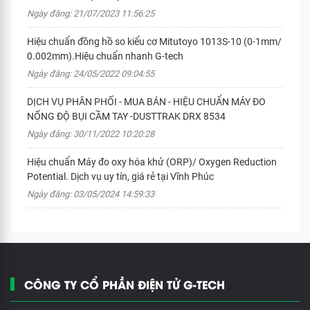
Ngày đăng: 21/07/2023 11:56:25
Hiệu chuẩn đồng hồ so kiểu cơ Mitutoyo 1013S-10 (0-1mm/
0.002mm).Hiệu chuẩn nhanh G-tech
Ngày đăng: 24/05/2022 09:04:55
DỊCH VỤ PHÂN PHỐI - MUA BÁN - HIỆU CHUẨN MÁY ĐO
NỐNG ĐỘ BỤI CẦM TAY -DUSTTRAK DRX 8534
Ngày đăng: 30/11/2022 10:20:28
Hiệu chuẩn Máy đo oxy hóa khử (ORP)/ Oxygen Reduction
Potential. Dịch vụ uy tín, giá rẻ tại Vĩnh Phúc
Ngày đăng: 03/05/2024 14:59:33
CÔNG TY CỔ PHẦN ĐIỆN TỬ G-TECH