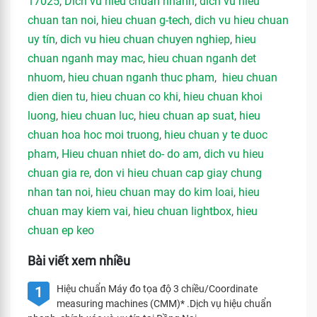
17025
,
Dich vu hieu chuan nhanh
,
dich vu hieu
chuan tan noi
,
hieu chuan g-tech
,
dich vu hieu chuan
uy tín
,
dich vu hieu chuan chuyen nghiep
,
hieu
chuan nganh may mac
,
hieu chuan nganh det
nhuom
,
hieu chuan nganh thuc pham
,
hieu chuan
dien dien tu
,
hieu chuan co khi
,
hieu chuan khoi
luong
,
hieu chuan luc
,
hieu chuan ap suat
,
hieu
chuan hoa hoc moi truong
,
hieu chuan y te duoc
pham
,
Hieu chuan nhiet do- do am
,
dich vu hieu
chuan gia re
,
don vi hieu chuan cap giay chung
nhan tan noi
,
hieu chuan may do kim loai
,
hieu
chuan may kiem vai
,
hieu chuan lightbox
,
hieu
chuan ep keo
Bài viết xem nhiều
Hiệu chuẩn Máy đo tọa độ 3 chiều/Coordinate
1
measuring machines (CMM)* .Dịch vụ hiệu chuẩn