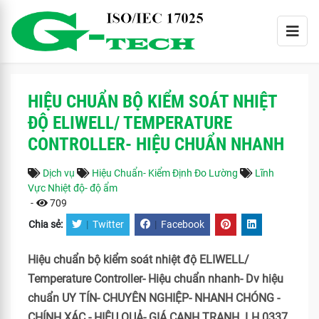
HIỆU CHUẨN BỘ KIỂM SOÁT NHIỆT
ĐỘ ELIWELL/ TEMPERATURE
CONTROLLER- HIỆU CHUẨN NHANH
Dịch vụ
Hiệu Chuẩn- Kiểm Định Đo Lường
Lĩnh
Vực Nhiệt độ- độ ẩm
-
709
Chia sẻ:
|
Twitter
|
Facebook
Hiệu chuẩn bộ kiểm soát nhiệt độ ELIWELL/
Temperature Controller- Hiệu chuẩn nhanh- Dv hiệu
chuẩn UY TÍN- CHUYÊN NGHIỆP- NHANH CHÓNG -
CHÍNH XÁC - HIỆU QUẢ- GIÁ CẠNH TRANH. LH 0337