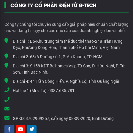
CÔNG TY CỔ PHẦN ĐIỆN TỬ G-TECH
Công ty chúng tôi chuyên cung cấp giải pháp hiệu chuẩn chất lượng
cao và đáng tin cậy cho các nhu cầu của doanh nghiệp lớn và nhỏ.
Địa chỉ 1:
B6-Khu trung tâm thể dục thể thao-248 Trần Hưng
Đạo, Phường Đông Hòa, Thành phố Hồ Chí Minh, Việt Nam
Địa chỉ 2:
68/6 Đường số 1, P. An Khánh, TP. HCM
Địa chỉ 3:
SH58 KĐT Belhomes Vsip Từ Sơn, Đ. Hữu Nghị, P. Từ
Sơn, Tỉnh Bắc Ninh.
Địa chỉ 4:
44 Trần Công Hiến, P. Nghĩa Lộ, Tỉnh Quảng Ngãi
Hotline 1 (Mrs. Tú):
0387.685.781
GPKD:
3702909257, cấp ngày 08-09-2020, Bình Dương