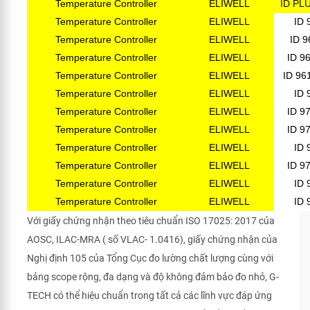
Temperature Controller
ELIWELL
ID PL
Temperature Controller
ELIWELL
ID 
Temperature Controller
ELIWELL
ID 9
Temperature Controller
ELIWELL
ID 9
Temperature Controller
ELIWELL
ID 96
Temperature Controller
ELIWELL
ID 
Temperature Controller
ELIWELL
ID 9
Temperature Controller
ELIWELL
ID 9
Temperature Controller
ELIWELL
ID 
Temperature Controller
ELIWELL
ID 9
Temperature Controller
ELIWELL
ID 
Temperature Controller
ELIWELL
ID 
Với giấy chứng nhận theo tiêu chuẩn ISO 17025: 2017 của
AOSC, ILAC-MRA ( số VLAC- 1.0416), giấy chứng nhận của
Nghị định 105 của Tổng Cục đo lường chất lượng cùng với
bảng scope rộng, đa dạng và độ không đảm bảo đo nhỏ, G-
TECH có thể hiệu chuẩn trong tất cả các lĩnh vực đáp ứng