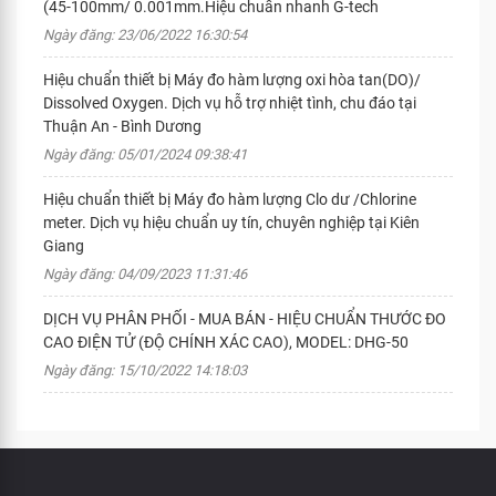
(45-100mm/ 0.001mm.Hiệu chuẩn nhanh G-tech
Ngày đăng: 23/06/2022 16:30:54
Hiệu chuẩn thiết bị Máy đo hàm lượng oxi hòa tan(DO)/
Dissolved Oxygen. Dịch vụ hỗ trợ nhiệt tình, chu đáo tại
Thuận An - Bình Dương
Ngày đăng: 05/01/2024 09:38:41
Hiệu chuẩn thiết bị Máy đo hàm lượng Clo dư /Chlorine
meter. Dịch vụ hiệu chuẩn uy tín, chuyên nghiệp tại Kiên
Giang
Ngày đăng: 04/09/2023 11:31:46
DỊCH VỤ PHÂN PHỐI - MUA BÁN - HIỆU CHUẨN THƯỚC ĐO
CAO ĐIỆN TỬ (ĐỘ CHÍNH XÁC CAO), MODEL: DHG-50
Ngày đăng: 15/10/2022 14:18:03