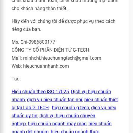
chiết khấu thanh toán, chiết khấu thương mại dành
cho khách hàng thân thiết.…
Hãy đến với chúng tôi để được phục vụ theo cách
riêng của bạn.
Ms. Chí-0986800177
CÔNG TY CỔ PHẦN ĐIỆN TỬ G-TECH
Mail: minhchi.hieuchuangtech@gmail.com
Web: hieuchuannhanh.com
Tag:
Hiệu chuẩn theo ISO 17025
,
Dịch vụ hiệu chuẩn
nhanh
,
dịch vụ hiệu chuẩn tận nơi
,
hiệu chuẩn thiêt
bị tại Lab G-TECH
,
hiệu chuẩn g-tech
,
dịch vụ hiệu
chuẩn uy tín
,
dịch vụ hiệu chuẩn chuyên
nghiệp
,
hiệu chuẩn ngành may mặc
,
hiệu chuẩn
ngành dệt nhuộm
,
hiệu chuẩn ngành thực