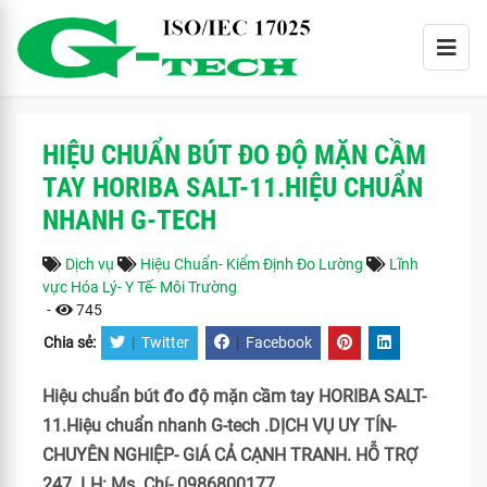
HIỆU CHUẨN BÚT ĐO ĐỘ MẶN CẦM
TAY HORIBA SALT-11.HIỆU CHUẨN
NHANH G-TECH
Dịch vụ
Hiệu Chuẩn- Kiểm Định Đo Lường
Lĩnh
vực Hóa Lý- Y Tế- Môi Trường
-
745
Chia sẻ:
|
Twitter
|
Facebook
Hiệu chuẩn bút đo độ mặn cầm tay HORIBA SALT-
11.Hiệu chuẩn nhanh G-tech .DỊCH VỤ UY TÍN-
CHUYÊN NGHIỆP- GIÁ CẢ CẠNH TRANH. HỖ TRỢ
247. LH: Ms. Chí- 0986800177