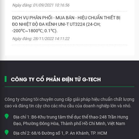
Ngày đăng: 01/09/2021 10:16:56
DỊCH VỤ PHÂN PHỐI - MUA BÁN - HIỆU CHUẨN THIẾT BỊ
ĐO NHIỆT ĐỘ ĐA KÊNH UNI-T UT3224 (24-CH;
-200℃~1800℃; 0.1℃).
Ngày đăng: 28/11/2022 14:11:22
CÔNG TY CỔ PHẦN ĐIỆN TỬ G-TECH
Công ty chúng tôi chuyên cung cấp giải pháp hiệu chuẩn chất lượng
cao và đáng tin cậy cho các nhu cầu của doanh nghiệp lớn và nhỏ.
Địa chỉ 1:
B6-Khu trung tâm thể dục thể thao-248 Trần Hưng
Đạo, Phường Đông Hòa, Thành phố Hồ Chí Minh, Việt Nam
Địa chỉ 2:
68/6 Đường số 1, P. An Khánh, TP. HCM