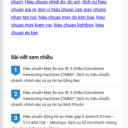
pham
,
Hieu chuan nhiet do- do am
,
dich vu hieu
chuan gia re
,
don vi hieu chuan cap giay chung
nhan tan noi
,
hieu chuan may do kim loai
,
hieu
chuan may kiem vai
,
hieu chuan lightbox
,
hieu
chuan ep keo
Bài viết xem nhiều
Hiệu chuẩn Máy đo tọa độ 3 chiều/Coordinate
1
measuring machines (CMM)* .Dịch vụ hiệu chuẩn
nhanh, chính xác và uy tín tại Đồng Nai
Hiệu chuẩn Máy đo tọa độ 3 chiều/Coordinate
2
measuring machines (CMM)* .Dịch vụ hiệu chuẩn
nhanh, chính xác và uy tín tại Bình Phước
Hiệu chuẩn Đồng hồ so chân gập 0.8mm/0.01mm –
3
513-404-10E – Mitutoyo. Dịch vụ hỗ trợ nhanh chóng