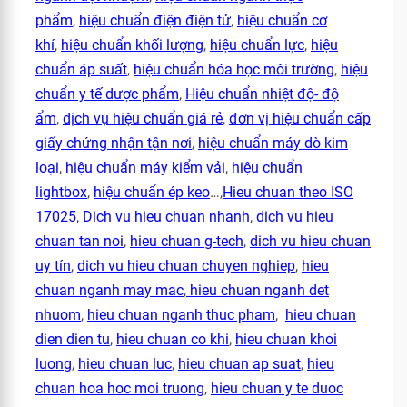
phẩm
,
hiệu chuẩn điện điện tử
,
hiệu chuẩn cơ
khí
,
hiệu chuẩn khối lượng
,
hiệu chuẩn lực
,
hiệu
chuẩn áp suất
,
hiệu chuẩn hóa học môi trường
,
hiệu
chuẩn y tế dược phẩm
,
Hiệu chuẩn nhiệt độ- độ
ẩm
,
dịch vụ hiệu chuẩn giá rẻ
,
đơn vị hiệu chuẩn cấp
giấy chứng nhận tận nơi
,
hiệu chuẩn máy dò kim
loại
,
hiệu chuẩn máy kiểm vải
,
hiệu chuẩn
lightbox
,
hiệu chuẩn ép keo
…,
Hieu chuan theo ISO
17025
,
Dich vu hieu chuan nhanh
,
dich vu hieu
chuan tan noi
,
hieu chuan g-tech
,
dich vu hieu chuan
uy tín
,
dich vu hieu chuan chuyen nghiep
,
hieu
chuan nganh may mac
,
hieu chuan nganh det
nhuom
,
hieu chuan nganh thuc pham
,
hieu chuan
dien dien tu
,
hieu chuan co khi
,
hieu chuan khoi
luong
,
hieu chuan luc
,
hieu chuan ap suat
,
hieu
chuan hoa hoc moi truong
,
hieu chuan y te duoc