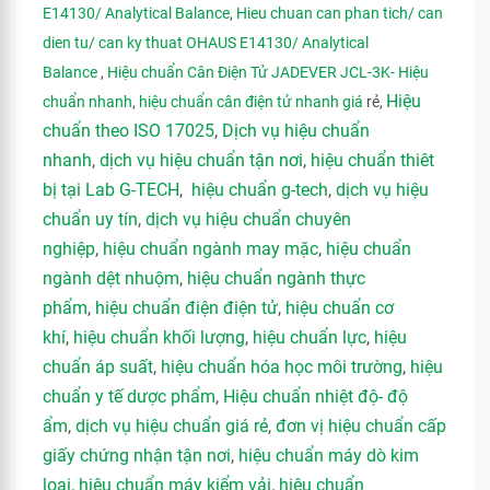
E14130/ Analytical Balance
,
Hieu chuan can phan tich/ can
dien tu/ can ky thuat OHAUS E14130/ Analytical
Balance
,
Hiệu chuẩn Cân Điện Tử JADEVER JCL-3K- Hiệu
Hiệu
chuẩn nhanh
,
hiệu chuẩn cân điện tử nhanh giá
rẻ,
chuẩn theo ISO 17025
,
Dịch vụ hiệu chuẩn
nhanh
,
dịch vụ hiệu chuẩn tận nơi
,
hiệu chuẩn thiêt
bị tại Lab G-TECH
,
hiệu chuẩn g-tech
,
dịch vụ hiệu
chuẩn uy tín
,
dịch vụ hiệu chuẩn chuyên
nghiệp
,
hiệu chuẩn ngành may mặc
,
hiệu chuẩn
ngành dệt nhuộm
,
hiệu chuẩn ngành thực
phẩm
,
hiệu chuẩn điện điện tử
,
hiệu chuẩn cơ
khí
,
hiệu chuẩn khối lượng
,
hiệu chuẩn lực
,
hiệu
chuẩn áp suất
,
hiệu chuẩn hóa học môi trường
,
hiệu
chuẩn y tế dược phẩm
,
Hiệu chuẩn nhiệt độ- độ
ẩm
,
dịch vụ hiệu chuẩn giá rẻ
,
đơn vị hiệu chuẩn cấp
giấy chứng nhận tận nơi
,
hiệu chuẩn máy dò kim
loại
,
hiệu chuẩn máy kiểm vải
,
hiệu chuẩn