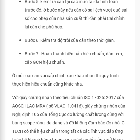
Bước 5: kiểm tra cân tại các mức tải đã tính toán
trước đó. ở bước này nếu cân có sai lệch vượt quá sai
số cho phép của nhà sản xuất thì cần phải Cal chỉnh
lại cân cho phù hợp.
Bước 6: Kiểm tra độ trôi của cân theo thời gian.
Bước 7 : Hoàn thành biên bản hiệu chuẩn, dán tem,
cấp GCN hiệu chuẩn.
Ở mỗi loại cân với cấp chính xác khác nhau thì quy trình
thực hiện hiệu chuẩn cũng khác nha.
Với giấy chứng nhận theo tiêu chuẩn ISO 17025: 2017 của
AOSC, ILAC-MRA ( số VLAC- 1.0416), giấy chứng nhận của
Nghị định 105 của Tổng Cục đo lường chất lượng cùng với
bảng scope rộng, đa dạng và độ không đảm bảo đo nhỏ, G-
TECH có thể hiệu chuẩn trong tất cả các lĩnh vực đáp ứng
toàn bộ khách hàng trong các ngành nghề sản xuất khác