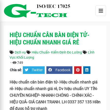
HIỆU CHUẨN CÂN BÀN ĐIỆN TỬ-
HIỆU CHUẨN NHANH GIÁ RẺ
Dịch vụ
Hiệu Chuẩn- Kiểm Định Đo Lường
Lĩnh
Vực Khối Lượng
-
749
Chia sẻ:
|
Twitter
|
Facebook
Hiệu chuẩn cân bàn điện tử- Hiệu chuẩn nhanh giá
rẻ- Hiệu chuẩn nhanh giá rẻ, Dv hiệu chuẩn UY TÍN-
CHUYÊN NGHIỆP- NHANH CHÓNG - CHÍNH XÁC -
HIỆU QUẢ- GIÁ CẠNH TRANH. LH 0337 357 135 Hiền
để được hỗ trợ nhanh