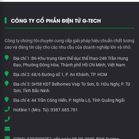
CÔNG TY CỔ PHẦN ĐIỆN TỬ G-TECH
Công ty chúng tôi chuyên cung cấp giải pháp hiệu chuẩn chất lượng
cao và đáng tin cậy cho các nhu cầu của doanh nghiệp lớn và nhỏ.
Địa chỉ 1:
B6-Khu trung tâm thể dục thể thao-248 Trần Hưng
Đạo, Phường Đông Hòa, Thành phố Hồ Chí Minh, Việt Nam
Địa chỉ 2:
68/6 Đường số 1, P. An Khánh, TP. HCM
Địa chỉ 3:
SH58 KĐT Belhomes Vsip Từ Sơn, Đ. Hữu Nghị, P. Từ
Sơn, Tỉnh Bắc Ninh.
Địa chỉ 4:
44 Trần Công Hiến, P. Nghĩa Lộ, Tỉnh Quảng Ngãi
Hotline 1 (Mrs. Tú):
0387.685.781