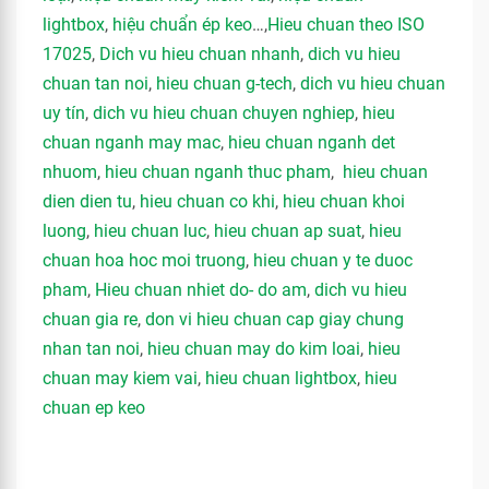
lightbox
,
hiệu chuẩn ép keo
…,
Hieu chuan theo ISO
17025
,
Dich vu hieu chuan nhanh
,
dich vu hieu
chuan tan noi
,
hieu chuan g-tech
,
dich vu hieu chuan
uy tín
,
dich vu hieu chuan chuyen nghiep
,
hieu
chuan nganh may mac
,
hieu chuan nganh det
nhuom
,
hieu chuan nganh thuc pham
,
hieu chuan
dien dien tu
,
hieu chuan co khi
,
hieu chuan khoi
luong
,
hieu chuan luc
,
hieu chuan ap suat
,
hieu
chuan hoa hoc moi truong
,
hieu chuan y te duoc
pham
,
Hieu chuan nhiet do- do am
,
dich vu hieu
chuan gia re
,
don vi hieu chuan cap giay chung
nhan tan noi
,
hieu chuan may do kim loai
,
hieu
chuan may kiem vai
,
hieu chuan lightbox
,
hieu
chuan ep keo