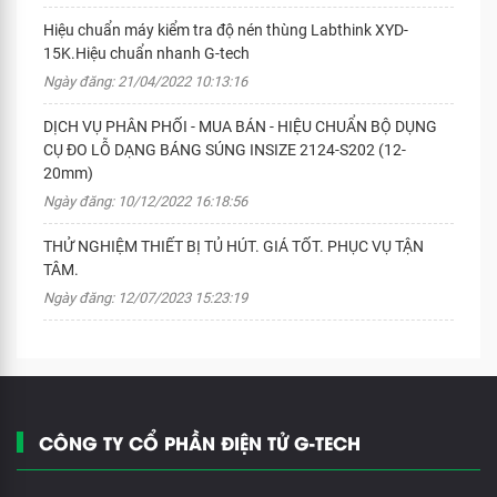
Hiệu chuẩn máy kiểm tra độ nén thùng Labthink XYD-
15K.Hiệu chuẩn nhanh G-tech
Ngày đăng: 21/04/2022 10:13:16
DỊCH VỤ PHÂN PHỐI - MUA BÁN - HIỆU CHUẨN BỘ DỤNG
CỤ ĐO LỖ DẠNG BÁNG SÚNG INSIZE 2124-S202 (12-
20mm)
Ngày đăng: 10/12/2022 16:18:56
THỬ NGHIỆM THIẾT BỊ TỦ HÚT. GIÁ TỐT. PHỤC VỤ TẬN
TÂM.
Ngày đăng: 12/07/2023 15:23:19
CÔNG TY CỔ PHẦN ĐIỆN TỬ G-TECH