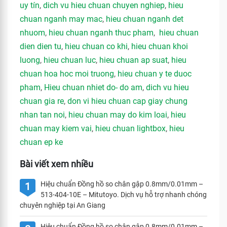
uy tín
,
dich vu hieu chuan chuyen nghiep
,
hieu
chuan nganh may mac
,
hieu chuan nganh det
nhuom
,
hieu chuan nganh thuc pham
,
hieu chuan
dien dien tu
,
hieu chuan co khi
,
hieu chuan khoi
luong
,
hieu chuan luc
,
hieu chuan ap suat
,
hieu
chuan hoa hoc moi truong
,
hieu chuan y te duoc
pham
,
Hieu chuan nhiet do- do am
,
dich vu hieu
chuan gia re
,
don vi hieu chuan cap giay chung
nhan tan noi
,
hieu chuan may do kim loai
,
hieu
chuan may kiem vai
,
hieu chuan lightbox
,
hieu
chuan ep ke
Bài viết xem nhiều
Hiệu chuẩn Đồng hồ so chân gập 0.8mm/0.01mm –
1
513-404-10E – Mitutoyo. Dịch vụ hỗ trợ nhanh chóng
chuyên nghiệp tại An Giang
Hiệu chuẩn Đồng hồ so chân gập 0.8mm/0.01mm –