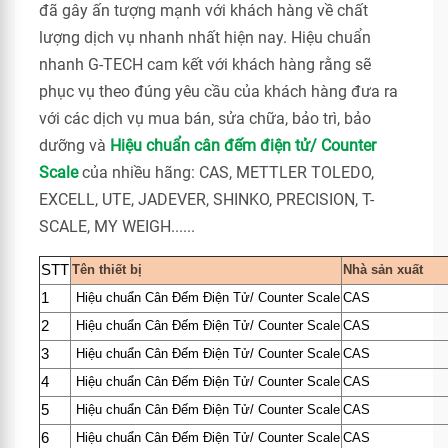
đã gây ấn tượng mạnh với khách hàng về chất
lượng dịch vụ nhanh nhất hiện nay. Hiệu chuẩn
nhanh G-TECH cam kết với khách hàng rằng sẽ
phục vụ theo đúng yêu cầu của khách hàng đưa ra
với các dịch vụ mua bán, sửa chữa, bảo trì, bảo
dưỡng và
Hiệu chuẩn cân đếm điện tử/ Counter
Scale
của nhiều hãng: CAS, METTLER TOLEDO,
EXCELL, UTE, JADEVER, SHINKO, PRECISION, T-
SCALE, MY WEIGH......
STT
Tên thiết bị
Nhà sản xuất
1
Hiệu chuẩn Cân Đếm Điện Tử/ Counter Scale
CAS
2
Hiệu chuẩn Cân Đếm Điện Tử/ Counter Scale
CAS
3
Hiệu chuẩn Cân Đếm Điện Tử/ Counter Scale
CAS
4
Hiệu chuẩn Cân Đếm Điện Tử/ Counter Scale
CAS
5
Hiệu chuẩn Cân Đếm Điện Tử/ Counter Scale
CAS
6
Hiệu chuẩn Cân Đếm Điện Tử/ Counter Scale
CAS