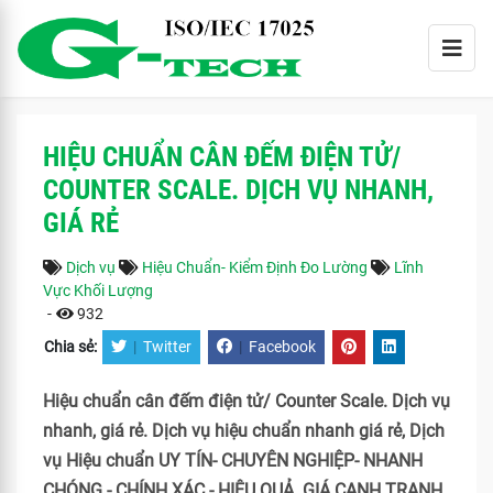
HIỆU CHUẨN CÂN ĐẾM ĐIỆN TỬ/
COUNTER SCALE. DỊCH VỤ NHANH,
GIÁ RẺ
Dịch vụ
Hiệu Chuẩn- Kiểm Định Đo Lường
Lĩnh
Vực Khối Lượng
-
932
Chia sẻ:
|
Twitter
|
Facebook
Hiệu chuẩn cân đếm điện tử/ Counter Scale. Dịch vụ
nhanh, giá rẻ. Dịch vụ hiệu chuẩn nhanh giá rẻ, Dịch
vụ Hiệu chuẩn UY TÍN- CHUYÊN NGHIỆP- NHANH
CHÓNG - CHÍNH XÁC - HIỆU QUẢ. GIÁ CẠNH TRANH.