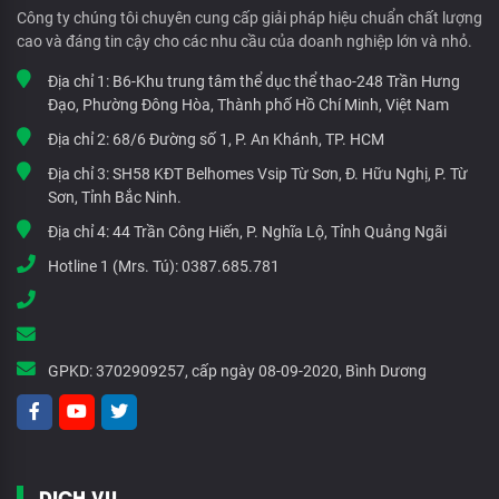
Công ty chúng tôi chuyên cung cấp giải pháp hiệu chuẩn chất lượng
cao và đáng tin cậy cho các nhu cầu của doanh nghiệp lớn và nhỏ.
Địa chỉ 1:
B6-Khu trung tâm thể dục thể thao-248 Trần Hưng
Đạo, Phường Đông Hòa, Thành phố Hồ Chí Minh, Việt Nam
Địa chỉ 2:
68/6 Đường số 1, P. An Khánh, TP. HCM
Địa chỉ 3:
SH58 KĐT Belhomes Vsip Từ Sơn, Đ. Hữu Nghị, P. Từ
Sơn, Tỉnh Bắc Ninh.
Địa chỉ 4:
44 Trần Công Hiến, P. Nghĩa Lộ, Tỉnh Quảng Ngãi
Hotline 1 (Mrs. Tú):
0387.685.781
GPKD:
3702909257, cấp ngày 08-09-2020, Bình Dương
DỊCH VỤ