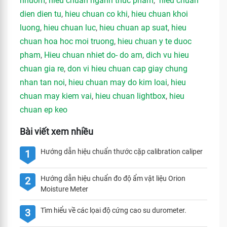
nhuom
,
hieu chuan nganh thuc pham
,
hieu chuan
dien dien tu
,
hieu chuan co khi
,
hieu chuan khoi
luong
,
hieu chuan luc
,
hieu chuan ap suat
,
hieu
chuan hoa hoc moi truong
,
hieu chuan y te duoc
pham
,
Hieu chuan nhiet do- do am
,
dich vu hieu
chuan gia re
,
don vi hieu chuan cap giay chung
nhan tan noi
,
hieu chuan may do kim loai
,
hieu
chuan may kiem vai
,
hieu chuan lightbox
,
hieu
chuan ep keo
Bài viết xem nhiều
Hướng dẫn hiệu chuẩn thước cặp calibration caliper
1
Hướng dẫn hiệu chuẩn đo độ ẩm vật liệu Orion
2
Moisture Meter
Tìm hiểu về các lọai độ cứng cao su durometer.
3