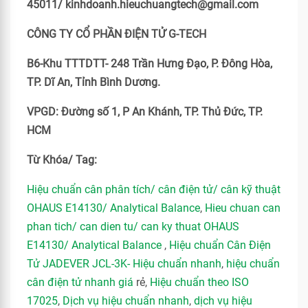
45011/ kinhdoanh.hieuchuangtech@gmail.com
CÔNG TY CỔ PHẦN ĐIỆN TỬ G-TECH
B6-Khu TTTDTT- 248 Trần Hưng Đạo, P. Đông Hòa,
TP. Dĩ An, Tỉnh Bình Dương.
VPGD: Đường số 1, P An Khánh, TP. Thủ Đức, TP.
HCM
Từ Khóa/ Tag:
Hiệu chuẩn cân phân tích/ cân điện tử/ cân kỹ thuật
OHAUS E14130/ Analytical Balance
,
Hieu chuan can
phan tich/ can dien tu/ can ky thuat OHAUS
E14130/ Analytical Balance
,
Hiệu chuẩn Cân Điện
Tử JADEVER JCL-3K- Hiệu chuẩn nhanh
,
hiệu chuẩn
cân điện tử nhanh giá
rẻ,
Hiệu chuẩn theo ISO
17025
,
Dịch vụ hiệu chuẩn nhanh
,
dịch vụ hiệu