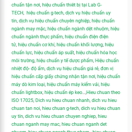
chuẩn tận nơi
,
hiệu chuẩn thiêt bị tại Lab G-
TECH
,
hiệu chuẩn g-tech
,
dịch vụ hiệu chuẩn uy
tín
,
dịch vụ hiệu chuẩn chuyên nghiệp
,
hiệu chuẩn
ngành may mặc
,
hiệu chuẩn ngành dệt nhuộm
,
hiệu
chuẩn ngành thực phẩm
,
hiệu chuẩn điện điện
tử
,
hiệu chuẩn cơ khí
,
hiệu chuẩn khối lượng
,
hiệu
chuẩn lực
,
hiệu chuẩn áp suất
,
hiệu chuẩn hóa học
môi trường
,
hiệu chuẩn y tế dược phẩm
,
Hiệu chuẩn
nhiệt độ- độ ẩm
,
dịch vụ hiệu chuẩn giá rẻ
,
đơn vị
hiệu chuẩn cấp giấy chứng nhận tận nơi
,
hiệu chuẩn
máy dò kim loại
,
hiệu chuẩn máy kiểm vải
,
hiệu
chuẩn lightbox
,
hiệu chuẩn ép keo
…,
Hieu chuan theo
ISO 17025
,
Dich vu hieu chuan nhanh
,
dich vu hieu
chuan tan noi
,
hieu chuan g-tech
,
dich vu hieu chuan
uy tín
,
dich vu hieu chuan chuyen nghiep
,
hieu
chuan nganh may mac
,
hieu chuan nganh det