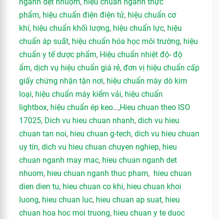
ngành dệt nhuộm
,
hiệu chuẩn ngành thực
phẩm
,
hiệu chuẩn điện điện tử
,
hiệu chuẩn cơ
khí
,
hiệu chuẩn khối lượng
,
hiệu chuẩn lực
,
hiệu
chuẩn áp suất
,
hiệu chuẩn hóa học môi trường
,
hiệu
chuẩn y tế dược phẩm
,
Hiệu chuẩn nhiệt độ- độ
ẩm
,
dịch vụ hiệu chuẩn giá rẻ
,
đơn vị hiệu chuẩn cấp
giấy chứng nhận tận nơi
,
hiệu chuẩn máy dò kim
loại
,
hiệu chuẩn máy kiểm vải
,
hiệu chuẩn
lightbox
,
hiệu chuẩn ép keo
…,
Hieu chuan theo ISO
17025
,
Dich vu hieu chuan nhanh
,
dich vu hieu
chuan tan noi
,
hieu chuan g-tech
,
dich vu hieu chuan
uy tín
,
dich vu hieu chuan chuyen nghiep
,
hieu
chuan nganh may mac
,
hieu chuan nganh det
nhuom
,
hieu chuan nganh thuc pham
,
hieu chuan
dien dien tu
,
hieu chuan co khi
,
hieu chuan khoi
luong
,
hieu chuan luc
,
hieu chuan ap suat
,
hieu
chuan hoa hoc moi truong
,
hieu chuan y te duoc