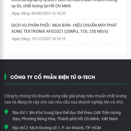
uy tín, chất lượng tại Hồ Chí Minh
Ngày đăng: 30/08/2023 16:18:33
DỊCH VỤ PHÂN PHỐI - MUA BÁN - HIỆU CHUẨN MÁY PHÁT
XUNG TEKTRONIX AFG2021 (20Mhz, 1Ch, 250 MS/s)
Ngày đăng: 19/12/2022 14:18:19
CÔNG TY CỔ PHẦN ĐIỆN TỬ G-TECH
Công ty chúng tôi chuyên cung cấp giải pháp hiệu chuẩn chất lượng
cao và đáng tin cậy cho các nhu cầu của doanh nghiệp lớn và nhỏ.
Địa chỉ 1:
B6-Khu trung tâm thể dục thể thao-248 Trần Hưng
Đạo, Phường Đông Hòa, Thành phố Hồ Chí Minh, Việt Nam
Địa chỉ 2:
68/6 Đường số 1, P. An Khánh, TP. HCM