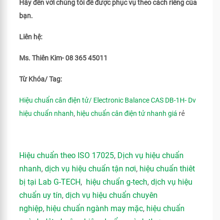
Hãy đến với chúng tôi để được phục vụ theo cách riêng của
bạn.
Liên hệ:
Ms. Thiên Kim- 08 365 45011
Từ Khóa/ Tag:
Hiệu chuẩn cân điện tử/ Electronic Balance CAS DB-1H- Dv
hiệu chuẩn nhanh
,
hiệu chuẩn cân điện tử nhanh giá
rẻ
Hiệu chuẩn theo ISO 17025
,
Dịch vụ hiệu chuẩn
nhanh
,
dịch vụ hiệu chuẩn tận nơi
,
hiệu chuẩn thiêt
bị tại Lab G-TECH
,
hiệu chuẩn g-tech
,
dịch vụ hiệu
chuẩn uy tín
,
dịch vụ hiệu chuẩn chuyên
nghiệp
,
hiệu chuẩn ngành may mặc
,
hiệu chuẩn