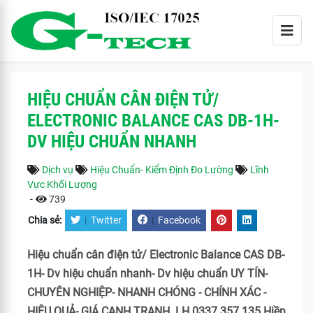
HIỆU CHUẨN CÂN ĐIỆN TỬ/
ELECTRONIC BALANCE CAS DB-1H-
DV HIỆU CHUẨN NHANH
Dịch vụ
Hiệu Chuẩn- Kiểm Định Đo Lường
Lĩnh
Vực Khối Lượng
-
739
Chia sẻ:
|
Twitter
|
Facebook
Hiệu chuẩn cân điện tử/ Electronic Balance CAS DB-
1H- Dv hiệu chuẩn nhanh- Dv hiệu chuẩn UY TÍN-
CHUYÊN NGHIỆP- NHANH CHÓNG - CHÍNH XÁC -
HIỆU QUẢ- GIÁ CẠNH TRANH. LH 0337 357 135 Hiền